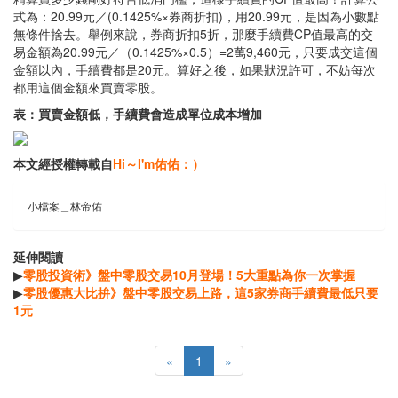
式為：20.99元／(0.1425%×券商折扣)，用20.99元，是因為小數點
無條件捨去。舉例來說，券商折扣5折，那麼手續費CP值最高的交
易金額為20.99元／（0.1425%×0.5）=2萬9,460元，只要成交這個
金額以內，手續費都是20元。算好之後，如果狀況許可，不妨每次
都用這個金額來買賣零股。
表：買賣金額低，手續費會造成單位成本增加
本文經授權轉載自
Hi～I'm佑佑：）
小檔案＿林帝佑
延伸閱讀
▶
零股投資術》盤中零股交易10月登場！5大重點為你一次掌握
▶
零股優惠大比拚》盤中零股交易上路，這5家券商手續費最低只要
1元
«
1
»