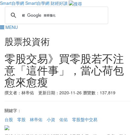
Smart自學網
Smart自學網 財經好讀
MENU
股票投資術
零股交易》買零股若不注
意「這件事」，當心荷包
愈來愈瘦
撰文者：林帝佑 更新日期：2020-11-26
瀏覽數：137,819
關鍵字：
台股
零股
林帝佑
小資
佑佑
零股盤中交易