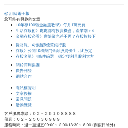
@ 訂閱電子報
您可能有興趣的文章
10年存100張金融股教學》每月1萬元買
生活存股術》處處都有投資機會，產業別＋4
金融存股必看》壽險業光芒不再？存股族接下
從財報、4指標篩優質銀行股
存股》公開10檔熱門金融股資優生，比放定
存股名單》4條件篩選：穩定獲利且股利大方
關於商周集團
廣告刊登
網站合作
隱私權聲明
文章授權
常見問題
活動總覽
客戶服務專線：０２－２５１０８８８８
傳真：０２－２５０３６９８９
服務時間：週一至週五09:00~12:00/13:30~18:00 (例假日除外)