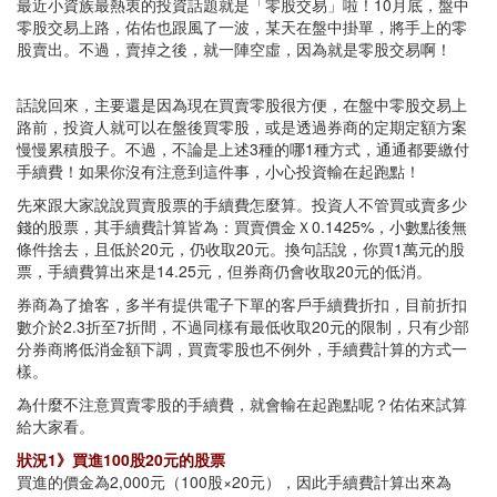
最近小資族最熱衷的投資話題就是「零股交易」啦！10月底，盤中
零股交易上路，佑佑也跟風了一波，某天在盤中掛單，將手上的零
股賣出。不過，賣掉之後，就一陣空虛，因為就是零股交易啊！
話說回來，主要還是因為現在買賣零股很方便，在盤中零股交易上
路前，投資人就可以在盤後買零股，或是透過券商的定期定額方案
慢慢累積股子。不過，不論是上述3種的哪1種方式，通通都要繳付
手續費！如果你沒有注意到這件事，小心投資輸在起跑點！
先來跟大家說說買賣股票的手續費怎麼算。投資人不管買或賣多少
錢的股票，其手續費計算皆為：買賣價金Ｘ0.1425%，小數點後無
條件捨去，且低於20元，仍收取20元。換句話說，你買1萬元的股
票，手續費算出來是14.25元，但券商仍會收取20元的低消。
券商為了搶客，多半有提供電子下單的客戶手續費折扣，目前折扣
數介於2.3折至7折間，不過同樣有最低收取20元的限制，只有少部
分券商將低消金額下調，買賣零股也不例外，手續費計算的方式一
樣。
為什麼不注意買賣零股的手續費，就會輸在起跑點呢？佑佑來試算
給大家看。
狀況1》買進100股20元的股票
買進的價金為2,000元（100股×20元），因此手續費計算出來為