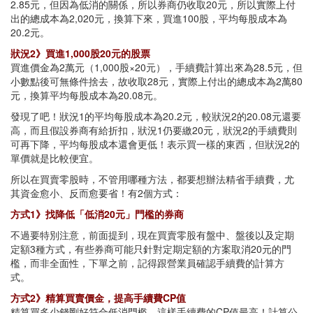
2.85元，但因為低消的關係，所以券商仍收取20元，所以實際上付
出的總成本為2,020元，換算下來，買進100股，平均每股成本為
20.2元。
狀況2》買進1,000股20元的股票
買進價金為2萬元（1,000股×20元），手續費計算出來為28.5元，但
小數點後可無條件捨去，故收取28元，實際上付出的總成本為2萬80
元，換算平均每股成本為20.08元。
發現了吧！狀況1的平均每股成本為20.2元，較狀況2的20.08元還要
高，而且假設券商有給折扣，狀況1仍要繳20元，狀況2的手續費則
可再下降，平均每股成本還會更低！表示買一樣的東西，但狀況2的
單價就是比較便宜。
所以在買賣零股時，不管用哪種方法，都要想辦法精省手續費，尤
其資金愈小、反而愈要省！有2個方式：
方式1》找降低「低消20元」門檻的券商
不過要特別注意，前面提到，現在買賣零股有盤中、盤後以及定期
定額3種方式，有些券商可能只針對定期定額的方案取消20元的門
檻，而非全面性，下單之前，記得跟營業員確認手續費的計算方
式。
方式2》精算買賣價金，提高手續費CP值
精算買多少錢剛好符合低消門檻，這樣手續費的CP值最高！計算公