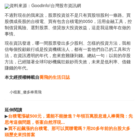
資料來源：Goodinfo!台灣股市資訊網
不過對現在的我來說，股票投資並不是只有買股領股利一條路。買
股價成長股的台積電、買有包含台積電的0050，活用金融工具，控
制借貸風險、選對股票、借貸放大投資效益，這是我這幾年在做的
事情。
現在資訊發達，哪一間股票發出多少股利、怎樣的投資方法，我相
信每個投顧銀行或是投資機構法人，都有一套他們自己的工具和方
法，在資訊透明的年代，愈來愈難賺到錢。總結一句：以前的存股
方法，已經隨著全球印鈔機瘋狂銀鈔而失效，未來是低利率、借錢
賺錢的年代。
本文經授權轉載自
喬飛的生活日誌
小檔案_傻多棒喬飛
延伸閱讀
▶
台積電漲破500元，還能不能搶進？年領百萬股息達人棒喬飛：先
思考這個問題，答案自然浮現...
▶
買不起飆漲的台積電、那可以買聯電嗎？用20多年前的台股大多
頭歷史來找答案