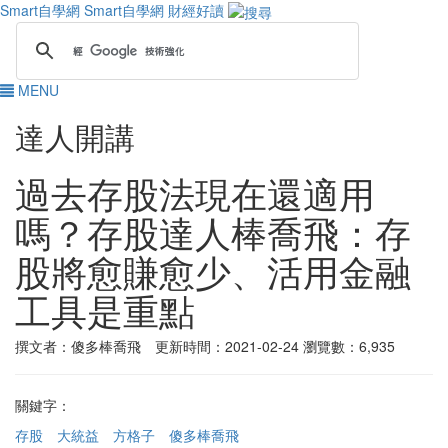
Smart自學網
Smart自學網 財經好讀
MENU
達人開講
過去存股法現在還適用
嗎？存股達人棒喬飛：存
股將愈賺愈少、活用金融
工具是重點
撰文者：傻多棒喬飛 更新時間：2021-02-24
瀏覽數：6,935
關鍵字：
存股
大統益
方格子
傻多棒喬飛