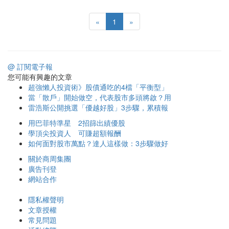
«
1
»
@ 訂閱電子報
您可能有興趣的文章
超強懶人投資術》股債通吃的4檔「平衡型」
當「散戶」開始做空，代表股市多頭將啟？用
雷浩斯公開挑選「優越好股」3步驟，累積報
用巴菲特準星 2招篩出績優股
學頂尖投資人 可賺超額報酬
如何面對股市萬點？達人這樣做：3步驟做好
關於商周集團
廣告刊登
網站合作
隱私權聲明
文章授權
常見問題