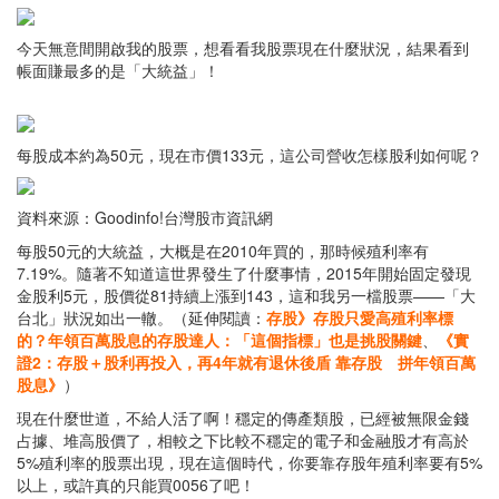
今天無意間開啟我的股票，想看看我股票現在什麼狀況，結果看到
帳面賺最多的是「大統益」！
每股成本約為50元，現在市價133元，這公司營收怎樣股利如何呢？
資料來源：Goodinfo!台灣股市資訊網
每股50元的大統益，大概是在2010年買的，那時候殖利率有
7.19%。隨著不知道這世界發生了什麼事情，2015年開始固定發現
金股利5元，股價從81持續上漲到143，這和我另一檔股票——「大
台北」狀況如出一轍。（延伸閱讀：
存股》存股只愛高殖利率標
的？年領百萬股息的存股達人：「這個指標」也是挑股關鍵
、
《實
證2：存股＋股利再投入，再4年就有退休後盾 靠存股 拼年領百萬
股息》
）
現在什麼世道，不給人活了啊！穩定的傳產類股，已經被無限金錢
占據、堆高股價了，相較之下比較不穩定的電子和金融股才有高於
5%殖利率的股票出現，現在這個時代，你要靠存股年殖利率要有5%
以上，或許真的只能買0056了吧！