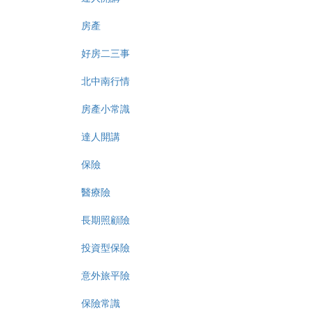
房產
好房二三事
北中南行情
房產小常識
達人開講
保險
醫療險
長期照顧險
投資型保險
意外旅平險
保險常識