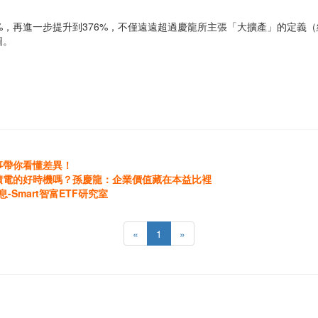
8%，再進一步提升到376%，不僅遠遠超過慶龍所主張「大擴產」的定義（
圖。
事帶你看懂差異！
積電的好時機嗎？孫慶龍：企業價值藏在本益比裡
Smart智富ETF研究室
«
1
»