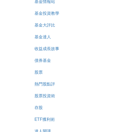
基金情報站
基金投資教學
基金大評比
基金達人
收益成長故事
債券基金
股票
熱門股點評
股票投資術
存股
ETF獲利術
達人開講