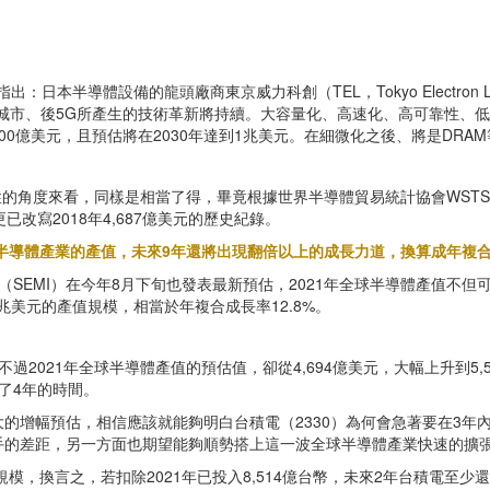
：日本半導體設備的龍頭廠商東京威力科創（TEL，Tokyo Electron
智慧城市、後5G所產生的技術革新將持續。大容量化、高速化、高可靠性、
00億美元，且預估將在2030年達到1兆美元。在細微化之後、將是DR
的角度來看，同樣是相當了得，畢竟根據世界半導體貿易統計協會WSTS的預
更已改寫2018年4,687億美元的歷史紀錄。
半導體產業的產值，未來9年還將出現翻倍以上的成長力道，換算成年複合成
EMI）在今年8月下旬也發表最新預估，2021年全球半導體產值不但可望突破
兆美元的產值規模，相當於年複合成長率12.8%。
2021年全球半導體產值的預估值，卻從4,694億美元，大幅上升到5,
前了4年的時間。
增幅預估，相信應該就能夠明白台積電（2330）為何會急著要在3年內
手的差距，另一方面也期望能夠順勢搭上這一波全球半導體產業快速的擴
的規模，換言之，若扣除2021年已投入8,514億台幣，未來2年台積電至少還