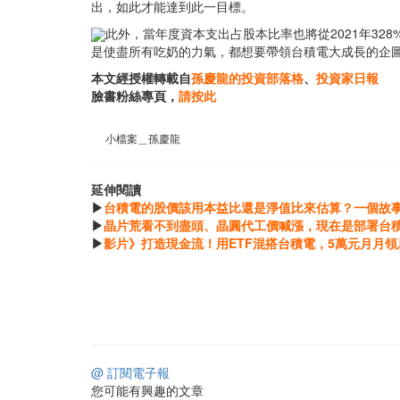
出，如此才能達到此一目標。
此外，當年度資本支出占股本比率也將從2021年32
是使盡所有吃奶的力氣，都想要帶領台積電大成長的企
本文經授權轉載自
孫慶龍的投資部落格
、
投資家日報
臉書粉絲專頁，
請按此
小檔案＿孫慶龍
延伸閱讀
▶
台積電的股價該用本益比還是淨值比來估算？一個故
▶
晶片荒看不到盡頭、晶圓代工價喊漲，現在是部署台
▶
影片》打造現金流！用ETF混搭台積電，5萬元月月領息-
@ 訂閱電子報
您可能有興趣的文章