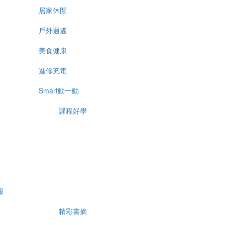
居家休閒
戶外逍遙
美食健康
進修充電
Smart動一動
課程好學
報
精彩書摘