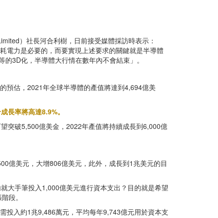
 Limited）社長河合利樹，日前接受媒體採訪時表示：
低耗電力是必要的，而要實現上述要求的關鍵就是半導體
AM等的3D化，半導體大行情在數年內不會結束」。
估，2021年全球半導體的產值將達到4,694億美
長率將高達8.9%。
5,500億美金，2022年產值將持續成長到6,000億
500億美元，大增806億美元，此外，成長到1兆美元的目
就大手筆投入1,000億美元進行資本支出？目的就是希望
張階段。
需投入約1兆9,486萬元，平均每年9,743億元用於資本支