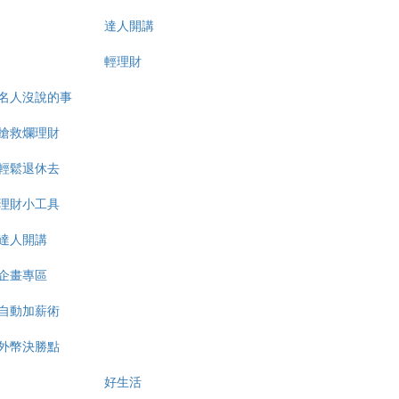
達人開講
輕理財
名人沒說的事
搶救爛理財
輕鬆退休去
理財小工具
達人開講
企畫專區
自動加薪術
外幣決勝點
好生活