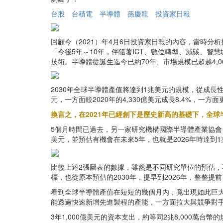
台股
台積電
半導體
孫慶龍
投資家日報
回顧今（2021）年4月6日投資家日報的內容，當時分析指出
「今後5年～10年，伴隨著ICT、數位轉型、減碳、
技術。半導體從誕生迄今已約70年、市場規模已超越4,0
2030年全球半導體產值將達到1兆美元的規模，從成長性
元，一方面較2020年的4,330億美元成長8.4%，一方面
換言之，在2021年已經創下是歷史新高的基礎下，全球
5個月時間已過去，另一家研究機構國際半導體產業協會（S
美元，並預估有機會在未來5年，也就是2026年時達到1
比較上述2張圖表的數據，雖然是不同研究單位的預估，不過
標，也從原本預估的2030年，提早到2026年，整整提
看到全球半導體產值在短短的幾個月內，竟出現如此巨大的
能透過快速新增先進製程的產能，一方面拉大與競爭對
3年1,000億美元的資本支出，約等同2兆8,000萬台幣