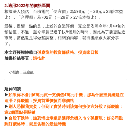
2.適用2022年的價格區間
根據法人預估，台積電的「便宜價」為598元（＝26元ｘ23倍本益
比），「合理價」為702元（＝26元ｘ27倍本益比）。
最後，提醒一點的是，上述的企業評價，完全是依照今年1月中旬的
預估值，不過，至今畢竟已過了快8個月的時間，因此為了要更貼近
市況，當然還是得做些調整，相關的內容，就待後續跟大家分享
了。
本文經授權轉載自
孫慶龍的投資部落格
、
投資家日報
臉書粉絲專頁，
請按此
小檔案＿孫慶龍
延伸閱讀
▶
如果你不會用6萬元買一支價值4萬元手機，那為什麼投資總是在
追漲？孫慶龍：投資首重價值而非價格
▶
別人恐懼我貪婪，但到了貪婪時刻該如何撿便宜好股？孫慶龍：
這2個重點是關鍵
▶
台股下跌時，該恐懼出場還是選擇危機入市？孫慶龍：好公司跌
到好價格時，就是貪婪的最佳時機