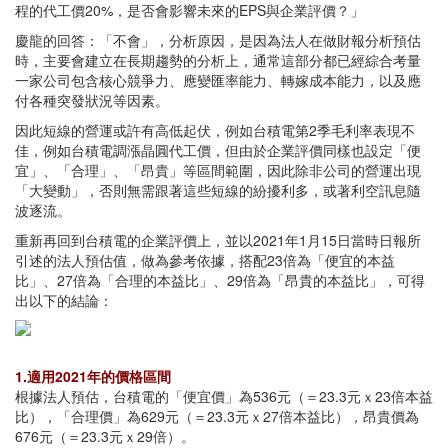
程的代工價20%，是否會影響未來的EPS與企業評價？」
慶龍的回答：「不會」，分析原因，是因為法人在做財報分析預估
時，主要會建立在長期趨勢的分析上，通常這部分都已經綜合考量
一家公司包含核心競爭力、應變匯率能力、轉嫁成本能力，以及應
付各種突發狀況等因素。
因此短線的營運或許有高低起伏，例如台積電第2季毛利率表現不
佳，例如台積電調漲晶圓代工價，但由於企業評價同樣也設定「便
宜」、「合理」、「昂貴」等區間範圍，因此除非公司的營運出現
「大變動」，否則無需跟著這些短線的紛擾利多，或著利空訊息隨
波逐流。
重新再回到台積電的企業評價上，並以2021年1月15日當時日報所
引述的法人預估值，做為參考依據，搭配23倍為「便宜的本益
比」、27倍為「合理的本益比」、29倍為「昂貴的本益比」，可得
出以下的結論：
1.適用2021年的價格區間
根據法人預估，台積電的「便宜價」為536元（＝23.3元ｘ23倍本益
比），「合理價」為629元（＝23.3元ｘ27倍本益比），昂貴價為
676元（＝23.3元ｘ29倍）。