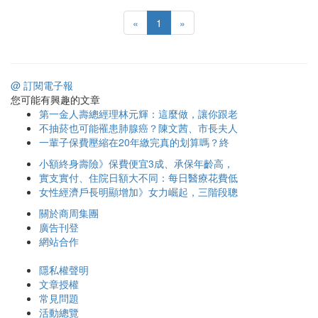
«
1
»
@ 訂閱電子報
您可能有興趣的文章
第一金人壽總經理林元輝：這麼做，讓你跟老
不抽菸也可能罹患肺腺癌？陳文茜、市長夫人
一輩子保費壓縮在20年繳完真的划算嗎？終
小額終身壽險》保費便宜3成、承保年齡高，
實支實付、住院日額大不同：每日醫療花費低
女性經濟戶長明顯增加》女力崛起，三階段聰
關於商周集團
廣告刊登
網站合作
隱私權聲明
文章授權
常見問題
活動總覽