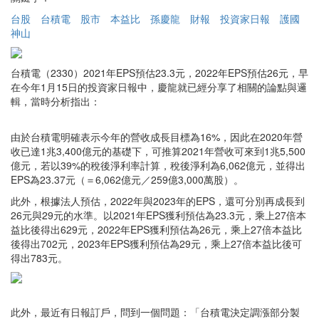
台股
台積電
股市
本益比
孫慶龍
財報
投資家日報
護國
神山
台積電（2330）2021年EPS預估23.3元，2022年EPS預估26元，早
在今年1月15日的投資家日報中，慶龍就已經分享了相關的論點與邏
輯，當時分析指出：
由於台積電明確表示今年的營收成長目標為16%，因此在2020年營
收已達1兆3,400億元的基礎下，可推算2021年營收可來到1兆5,500
億元，若以39%的稅後淨利率計算，稅後淨利為6,062億元，並得出
EPS為23.37元（＝6,062億元／259億3,000萬股）。
此外，根據法人預估，2022年與2023年的EPS，還可分別再成長到
26元與29元的水準。以2021年EPS獲利預估為23.3元，乘上27倍本
益比後得出629元，2022年EPS獲利預估為26元，乘上27倍本益比
後得出702元，2023年EPS獲利預估為29元，乘上27倍本益比後可
得出783元。
此外，最近有日報訂戶，問到一個問題：「台積電決定調漲部分製