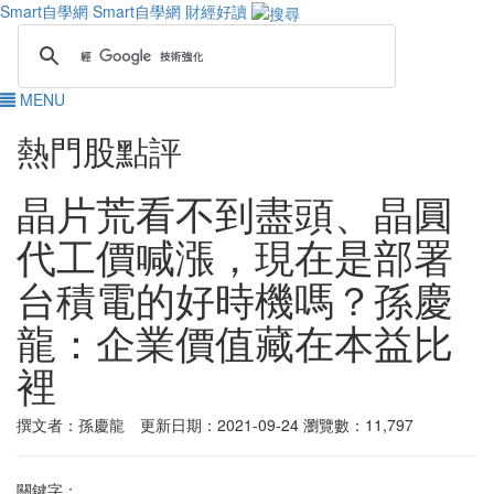
Smart自學網
Smart自學網 財經好讀
MENU
熱門股點評
晶片荒看不到盡頭、晶圓
代工價喊漲，現在是部署
台積電的好時機嗎？孫慶
龍：企業價值藏在本益比
裡
撰文者：孫慶龍 更新日期：2021-09-24
瀏覽數：11,797
關鍵字：