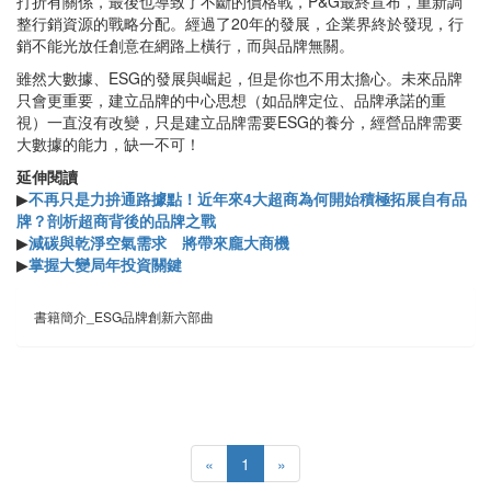
打折有關係，最後也導致了不斷的價格戰，P&G最終宣布，重新調
整行銷資源的戰略分配。經過了20年的發展，企業界終於發現，行
銷不能光放任創意在網路上橫行，而與品牌無關。
雖然大數據、ESG的發展與崛起，但是你也不用太擔心。未來品牌
只會更重要，建立品牌的中心思想（如品牌定位、品牌承諾的重
視）一直沒有改變，只是建立品牌需要ESG的養分，經營品牌需要
大數據的能力，缺一不可！
延伸閱讀
▶
不再只是力拚通路據點！近年來4大超商為何開始積極拓展自有品
牌？剖析超商背後的品牌之戰
▶
減碳與乾淨空氣需求 將帶來龐大商機
▶
掌握大變局年投資關鍵
書籍簡介_ESG品牌創新六部曲
«
1
»