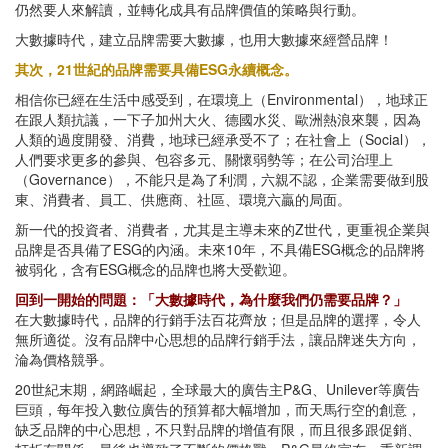
仍然要人來解讀，並轉化成具有品牌價值的策略與行動。
大數據時代，建立品牌需要大數據，也用大數據來經營品牌！
其次，21世紀的品牌需要具備ESG永續概念。
相信你已經在生活中感受到，在環境上（Environmental），地球正
在跟人類抗議，一下子加州大火、德國水災、歐洲熱浪來襲，因為
人類的過度開發、消費，地球已經承受不了；在社會上（Social），
人們要求更多的參與、包容多元、關懷弱勢等；在公司治理上
（Governance），不能只是為了利潤，六親不認，企業需要做到股
東、消費者、員工、供應商、社區、環境六贏的局面。
新一代的投資者、消費者，尤其是主導未來的Z世代，更重視企業與
品牌是否具備了ESG的內涵。未來10年，不具備ESG概念的品牌將
被弱化，含有ESG概念的品牌也將大受歡迎。
回到一開始的問題：「大數據時代，為什麼我們仍需要品牌？」
在大數據時代，品牌的行銷手法百花齊放；但是品牌的選擇，令人
無所適從。沒有品牌中心思想的品牌行銷手法，讓品牌迷失方向，
淪為價格競爭。
20世紀末期，網路崛起，全球最大的廣告主P&G、Unilever等廣告
巨頭，每年投入數位廣告的預算都大幅增加，而天馬行空的創意，
缺乏品牌的中心思想，不只對品牌的增值有限，而且很多跟促銷、