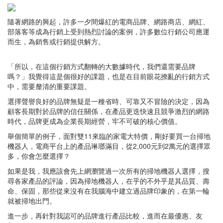
隨著網路的興起，許多一夕間爆紅的電商品牌、網路商店、網紅、
部落客等成為行銷上受到熱烈討論的案例，許多數位行銷公司應運
而生，為銷售或行銷提供解方。
「所以，在這個行銷方式翻轉的大數據時代，我們還需要品牌
嗎？」我覺得這是個很好的課題，也是在目前眼花撩亂的行銷方式
中，需要釐清的重要課題。
選擇聲譽良好的品牌無疑是一種省時、可靠又不冒險的決定，因為
顧客長期對於品牌的信任關係，在產品更迭快速且競爭激烈的網路
時代，品牌更成為企業長期經營，牢不可破的核心價值。
舉個簡單的例子，面對雙11來臨的家電大特價，剛好要買一台掃地
機器人，電商平台上的產品琳瑯滿目，從2,000元到2萬元的選擇眾
多，你會怎麼選擇？
如果是我，我應該會先上網瀏覽過一次所有的掃地機器人選擇，搜
尋各家產品的評論，因為掃地機器人，在乎的不外乎是其品質、壽
命、保固，那些從來沒有在我腦海中建立過品牌印象的，在第一輪
就被掃地出門。
進一步，再針對我認可的品牌進行產品比較，進而在最優惠、友