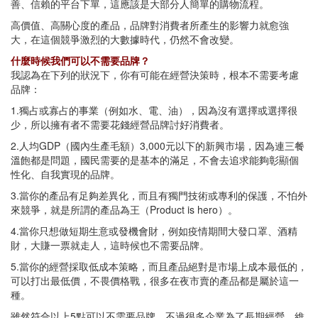
善、信賴的平台下單，這應該是大部分人簡單的購物流程。
高價值、高關心度的產品，品牌對消費者所產生的影響力就愈強
大，在這個競爭激烈的大數據時代，仍然不會改變。
什麼時候我們可以不需要品牌？
我認為在下列的狀況下，你有可能在經營決策時，根本不需要考慮
品牌：
1.獨占或寡占的事業（例如水、電、油），因為沒有選擇或選擇很
少，所以擁有者不需要花錢經營品牌討好消費者。
2.人均GDP（國內生產毛額）3,000元以下的新興市場，因為連三餐
溫飽都是問題，國民需要的是基本的滿足，不會去追求能夠彰顯個
性化、自我實現的品牌。
3.當你的產品有足夠差異化，而且有獨門技術或專利的保護，不怕外
來競爭，就是所謂的產品為王（Product is hero）。
4.當你只想做短期生意或發機會財，例如疫情期間大發口罩、酒精
財，大賺一票就走人，這時候也不需要品牌。
5.當你的經營採取低成本策略，而且產品絕對是市場上成本最低的，
可以打出最低價，不畏價格戰，很多在夜市賣的產品都是屬於這一
種。
雖然符合以上5點可以不需要品牌，不過很多企業為了長期經營，維