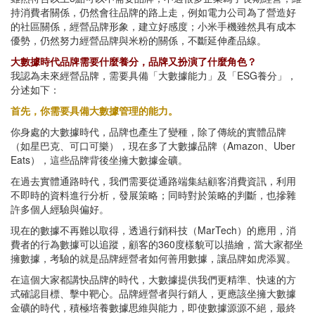
持消費者關係，仍然會往品牌的路上走，例如電力公司為了營造好
的社區關係，經營品牌形象，建立好感度；小米手機雖然具有成本
優勢，仍然努力經營品牌與米粉的關係，不斷延伸產品線。
大數據時代品牌需要什麼養分，品牌又扮演了什麼角色？
我認為未來經營品牌，需要具備「大數據能力」及「ESG養分」，
分述如下：
首先，你需要具備大數據管理的能力。
你身處的大數據時代，品牌也產生了變種，除了傳統的實體品牌
（如星巴克、可口可樂），現在多了大數據品牌（Amazon、Uber
Eats），這些品牌背後坐擁大數據金礦。
在過去實體通路時代，我們需要從通路端集結顧客消費資訊，利用
不即時的資料進行分析，發展策略；同時對於策略的判斷，也摻雜
許多個人經驗與偏好。
現在的數據不再難以取得，透過行銷科技（MarTech）的應用，消
費者的行為數據可以追蹤，顧客的360度樣貌可以描繪，當大家都坐
擁數據，考驗的就是品牌經營者如何善用數據，讓品牌如虎添翼。
在這個大家都講快品牌的時代，大數據提供我們更精準、快速的方
式確認目標、擊中靶心。品牌經營者與行銷人，更應該坐擁大數據
金礦的時代，積極培養數據思維與能力，即使數據源源不絕，最終