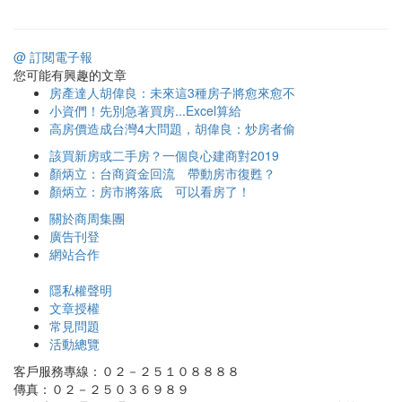
@ 訂閱電子報
您可能有興趣的文章
房產達人胡偉良：未來這3種房子將愈來愈不
小資們！先別急著買房...Excel算給
高房價造成台灣4大問題，胡偉良：炒房者偷
該買新房或二手房？一個良心建商對2019
顏炳立：台商資金回流 帶動房市復甦？
顏炳立：房市將落底 可以看房了！
關於商周集團
廣告刊登
網站合作
隱私權聲明
文章授權
常見問題
活動總覽
客戶服務專線：０２－２５１０８８８８
傳真：０２－２５０３６９８９