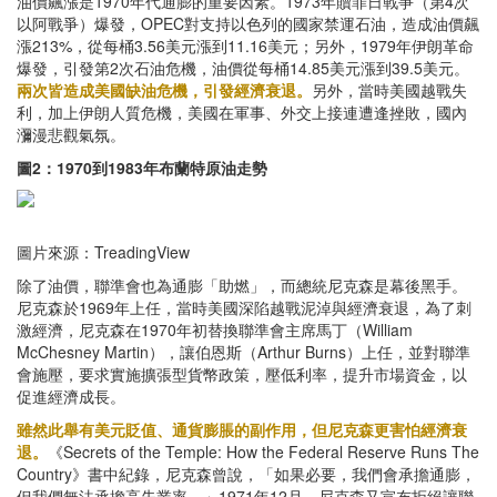
油價飆漲是1970年代通膨的重要因素。1973年贖罪日戰爭（第4次
以阿戰爭）爆發，OPEC對支持以色列的國家禁運石油，造成油價飆
漲213%，從每桶3.56美元漲到11.16美元；另外，1979年伊朗革命
爆發，引發第2次石油危機，油價從每桶14.85美元漲到39.5美元。
兩次皆造成美國缺油危機，引發經濟衰退。
另外，當時美國越戰失
利，加上伊朗人質危機，美國在軍事、外交上接連遭逢挫敗，國內
瀰漫悲觀氣氛。
圖2：1970到1983年布蘭特原油走勢
圖片來源：TreadingView
除了油價，聯準會也為通膨「助燃」，而總統尼克森是幕後黑手。
尼克森於1969年上任，當時美國深陷越戰泥淖與經濟衰退，為了刺
激經濟，尼克森在1970年初替換聯準會主席馬丁（William
McChesney Martin），讓伯恩斯（Arthur Burns）上任，並對聯準
會施壓，要求實施擴張型貨幣政策，壓低利率，提升市場資金，以
促進經濟成長。
雖然此舉有美元貶值、通貨膨脹的副作用，但尼克森更害怕經濟衰
退。
《Secrets of the Temple: How the Federal Reserve Runs The
Country》書中紀錄，尼克森曾說，「如果必要，我們會承擔通膨，
但我們無法承擔高失業率。」1971年12月，尼克森又宣布拒絕讓聯