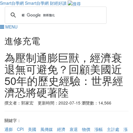
Smart自學網
Smart自學網 財經好讀
MENU
進修充電
為壓制通膨巨獸，經濟衰
退無可避免？回顧美國近
50年的歷史經驗：世界經
濟恐將硬著陸
撰文者：郭家宏 更新時間：2022-07-15
瀏覽數：14,566
關鍵字：
通膨
CPI
美國
風傳媒
經濟
衰退
物價
漲幅
主計處
漲