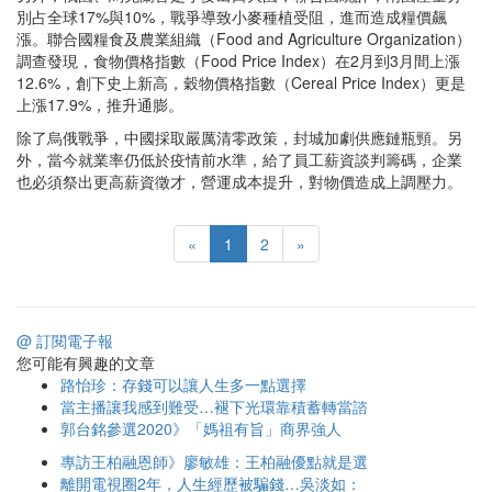
別占全球17%與10%，戰爭導致小麥種植受阻，進而造成糧價飆
漲。聯合國糧食及農業組織（Food and Agriculture Organization）
調查發現，食物價格指數（Food Price Index）在2月到3月間上漲
12.6%，創下史上新高，穀物價格指數（Cereal Price Index）更是
上漲17.9%，推升通膨。
除了烏俄戰爭，中國採取嚴厲清零政策，封城加劇供應鏈瓶頸。另
外，當今就業率仍低於疫情前水準，給了員工薪資談判籌碼，企業
也必須祭出更高薪資徵才，營運成本提升，對物價造成上調壓力。
«
1
2
»
@ 訂閱電子報
您可能有興趣的文章
路怡珍：存錢可以讓人生多一點選擇
當主播讓我感到難受…褪下光環靠積蓄轉當諮
郭台銘參選2020》「媽祖有旨」商界強人
專訪王柏融恩師》廖敏雄：王柏融優點就是選
離開電視圈2年，人生經歷被騙錢…吳淡如：