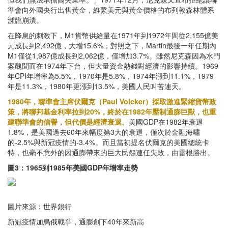
準會向外國央行出售黃金，維繫美元與黃金價格的布列敦森林體系
瀕臨崩潰。
在降息的刺激下，M1貨幣供給量在1971年到1972年間從2,155億美
元成長到2,492億，大增15.6%；對照之下，Martin最後一年任期內
M1僅從1,987億成長到2,062億，僅增加3.7%。雖然尼克森因為水門
案醜聞而在1974年下台，但大量資金熱錢對經濟的影響持續。1969
年CPI年增率為5.5%，1970年是5.8%，1974年漲到11.1%，1979
年是11.3%，1980年更漲到13.5%，美國人民叫苦連天。
1980年，聯準會主席伏爾克（Paul Volcker）採取激進緊縮貨幣政
策，將聯邦基金利率拉到20%，終於在1982年壓制通膨巨獸，也重
建聯準會的信譽，但代價是經濟衰退。
美國GDP在1982年衰退
1.8%，是美國過去60年來幅度第3大的衰退，僅次於金融海嘯
的-2.5%與新冠疫情的-3.4%。而且當初提名伏爾克的美國總統卡
特，也毫不意外的因通膨帶來的巨大民怨連任失敗，由雷根勝出。
圖3：1965到1985年美國GDP年增率走勢
圖片來源：世界銀行
新冠疫情加烏俄戰爭，通膨創下40年來新高