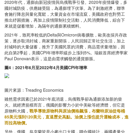
2020年代，通膨由新冠疫情與烏俄戰爭引發。2020年疫情爆發，多
國封城防疫，供應鏈受阻，為通膨埋下伏筆。為了刺激經濟，聯準
會施行降息與量化寬鬆，大量資金在市場流竄，美國政府也對勞工
推出紓困措施，再加上疫情限制社交活動，人民消費降低，綜合下
來就是儲蓄增加，為隔年的通膨累積燃料。
2021年，致死率較低的Delta與Omicron病毒擴散，歐美改採共存政
策，逐步取消封城，商家重新開張，人民回歸正常社交生活，加上
封城時的大量儲蓄，推升了美國民眾的消費，商品需求量增加，因
此自第2季起，美國CPI年增率即緩步上漲到5%。瑞銀首席經濟學家
Paul Donovan表示，這是由需求觸發的通貨膨脹。
圖4：2021年6月至2022年4月美國CPI年增率
圖片來源：Treading Economics
雖然需求因素已於2021年底消退，烏俄戰爭卻為通膨添加新的柴
火。就經濟規模而言，俄國的影響力小於中美歐等經濟體，但它是
原物料大國，
戰爭導致原物料與原油價格飆漲，布蘭特原油從每桶
85美元漲到120美元，直逼歷史高點。油價上漲也提升運輸成本，進
而拉高物價。
另外，俄國、烏克蘭皆是小麥出口大國，聯合國統計，兩國產量分