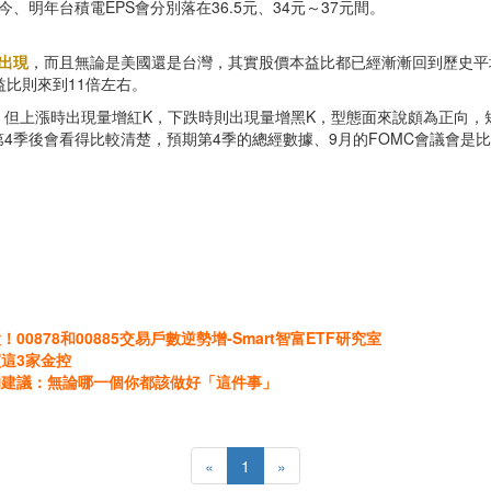
明年台積電EPS會分別落在36.5元、34元～37元間。
出現
，而且無論是美國還是台灣，其實股價本益比都已經漸漸回到歷史平均
益比則來到11倍左右。
，但上漲時出現量增紅K，下跌時則出現量增黑K，型態面來說頗為正向，
4季後會看得比較清楚，預期第4季的總經數據、9月的FOMC會議會是
878和00885交易戶數逆勢增-Smart智富ETF研究室
這3家金控
的建議：無論哪一個你都該做好「這件事」
«
1
»