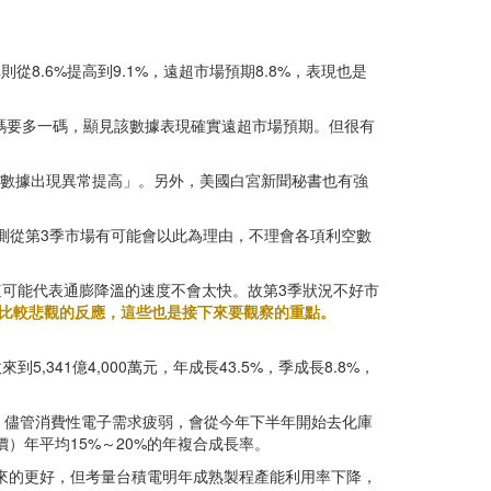
則從8.6%提高到9.1%，遠超市場預期8.8%，表現也是
前的3碼要多一碼，顯見該數據表現確實遠超市場預期。但很有
膨數據出現異常提高」。另外，美國白宮新聞秘書也有強
測從第3季市場有可能會以此為理由，不理會各項利空數
，這可能代表通膨降溫的速度不會太快。故第3季狀況不好市
比較悲觀的反應，這些也是接下來要觀察的重點。
41億4,000萬元，年成長43.5%，季成長8.8%，
，儘管消費性電子需求疲弱，會從今年下半年開始去化庫
）年平均15%～20%的年複合成長率。
況來的更好，但考量台積電明年成熟製程產能利用率下降，