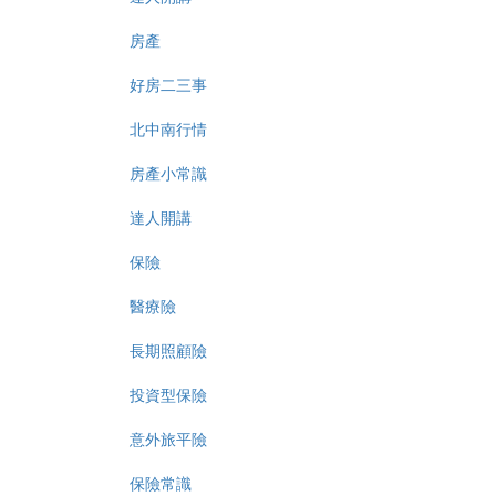
房產
好房二三事
北中南行情
房產小常識
達人開講
保險
醫療險
長期照顧險
投資型保險
意外旅平險
保險常識