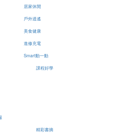
居家休閒
戶外逍遙
美食健康
進修充電
Smart動一動
課程好學
報
精彩書摘