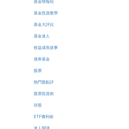
基金情報站
基金投資教學
基金大評比
基金達人
收益成長故事
債券基金
股票
熱門股點評
股票投資術
存股
ETF獲利術
達人開講