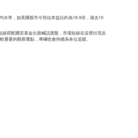
水準，如美國股市今預估本益比約為18.9倍，過去10
短線搭配國安基金出面喊話護盤，市場短線在這裡出現反
比較重要的觀察重點，專欄也會持續為各位追蹤。