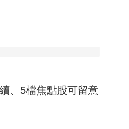
續、5檔焦點股可留意