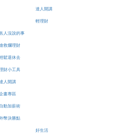
達人開講
輕理財
名人沒說的事
搶救爛理財
輕鬆退休去
理財小工具
達人開講
企畫專區
自動加薪術
外幣決勝點
好生活