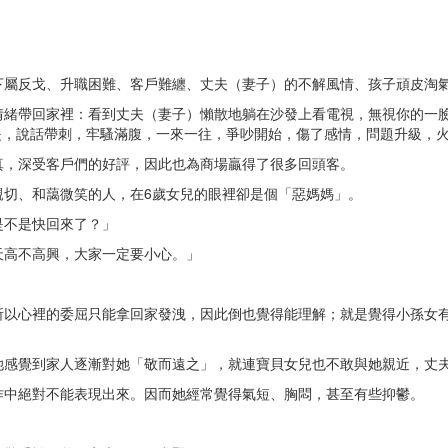
屬反戈、升職困難、客戶難纏、丈夫（妻子）的不解風情、孩子頑皮淘氣.
情緒帶回家裡：看到丈夫（妻子）懶散地躺在沙發上看電視，無視你的一
於是，說話帶刺，牢騷滿腹，一來一往，爭吵開始，傷了感情，問題升級，
真，深受客戶們的好評，因此也為商場贏得了很多回頭客。
親切、和藹微笑的人，在6歲女兒的眼裡卻是個「惡媽媽」。
是不是快回來了？」
天高不高興，大家一定要小心。」
所以心裡的委屈只能拿回家發洩，因此倒也覺得能理解；就是覺得小孫女
她感覺到家人逐漸對她「敬而遠之」，就連寶貝女兒也不敢與她親近，丈
作中絕對不能表現出來。因而她經常覺得氣短、胸悶，甚至有些抑鬱。