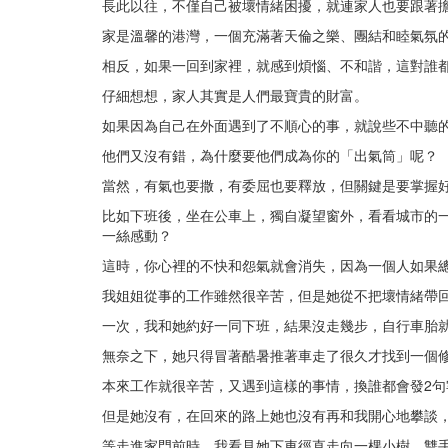
長此以往，不僅自己被壞情緒困擾，就連家人也要跟著
家是溫馨的港灣，一個充滿著天倫之樂、團結和睦氣氛
相反，如果一回到家裡，就感到煩惱、不和諧，這對誰
仔細想想，家人其實是人們最寶貴的財富。
如果因為自己在外面遇到了不順心的事，就說些不中聽
他們又沒有錯，為什麼要他們成為你的「出氣筒」呢？
當然，有氣也要撒，有委屈也要釋放，但關鍵是要掌握
比如下班後，坐在公車上，獨自凝望窗外，看看城市的
一絲感動？
這時，你心裡的不快和怨氣就會消失，因為一個人如果
我姐姐從事的工作雖然很辛苦，但是她從不把壞情緒帶
一次，我和她約好一同下班，結果沒走幾步，自行車胎
無奈之下，她只得冒著酷暑推著車走了很久才找到一個
本來工作就很辛苦，又遇到這樣的事情，換誰都會發2句
但是她沒有，在回來的路上她也沒有再和我開心地攀談
等走進家門前時，我看見她下車徑直走向一棵小樹，雙