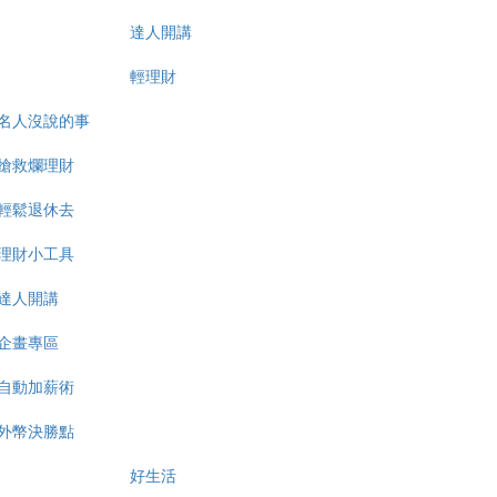
達人開講
輕理財
名人沒說的事
搶救爛理財
輕鬆退休去
理財小工具
達人開講
企畫專區
自動加薪術
外幣決勝點
好生活