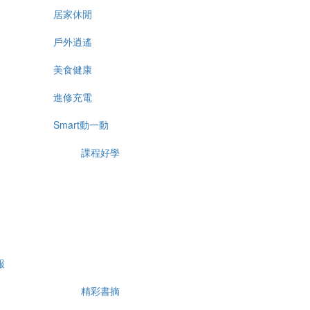
居家休閒
戶外逍遙
美食健康
進修充電
Smart動一動
課程好學
報
精彩書摘