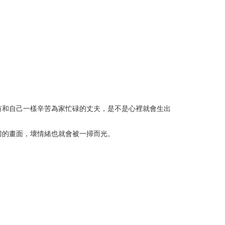
有和自己一樣辛苦為家忙碌的丈夫，是不是心裡就會生出
諧的畫面，壞情緒也就會被一掃而光。