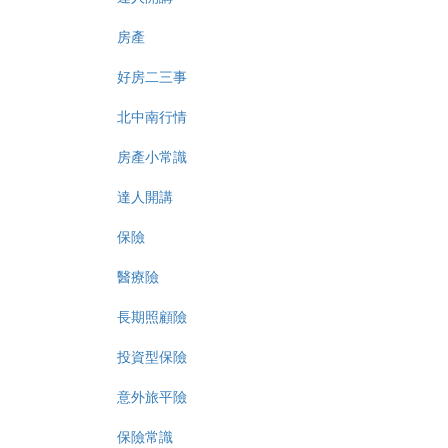
房產
好房二三事
北中南行情
房產小常識
達人開講
保險
醫療險
長期照顧險
投資型保險
意外旅平險
保險常識