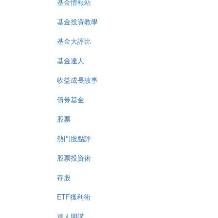
基金情報站
基金投資教學
基金大評比
基金達人
收益成長故事
債券基金
股票
熱門股點評
股票投資術
存股
ETF獲利術
達人開講