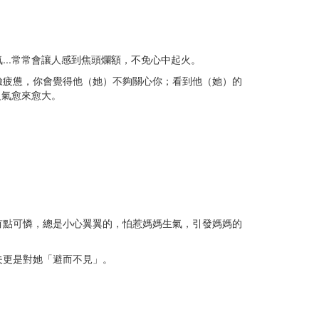
..常常會讓人感到焦頭爛額，不免心中起火。
臉疲憊，你會覺得他（她）不夠關心你；看到他（她）的
火氣愈來愈大。
有點可憐，總是小心翼翼的，怕惹媽媽生氣，引發媽媽的
夫更是對她「避而不見」。