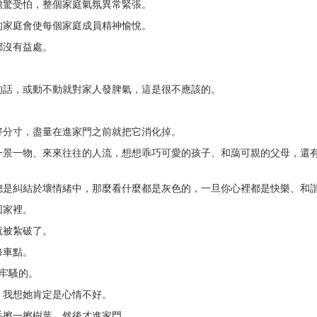
擔驚受怕，整個家庭氣氛異常緊張。
的家庭會使每個家庭成員精神愉悅。
都沒有益處。
的話，或動不動就對家人發脾氣，這是很不應該的。
好分寸，盡量在進家門之前就把它消化掉。
一景一物、來來往往的人流，想想乖巧可愛的孩子、和藹可親的父母，還
總是糾結於壞情緒中，那麼看什麼都是灰色的，一旦你心裡都是快樂、和
回家裡。
就被紮破了。
修車點。
牢騷的。
，我想她肯定是心情不好。
手擦一擦樹葉，然後才進家門。