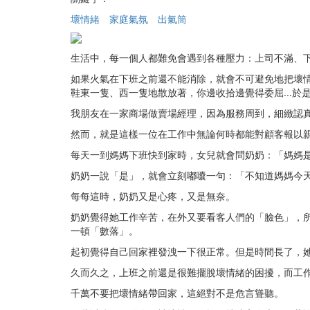
壞情緒
家庭氣氛
出氣筒
生活中，每一個人都難免會遇到各種壓力：上司不滿、下
如果火氣在下班之前還不能消除，就會不可避免地把壞
鞋東一隻、西一隻地散放著，你邊收拾邊覺得委屈...
我朋友在一家商場做賣場經理，因為服務周到，細緻認
然而，就是這樣一位在工作中無論何時都能對顧客報以
每天一到媽媽下班快到家時，女兒就會問奶奶：「媽媽
奶奶一說「是」，就會立刻嘟囔一句：「不知道媽媽今
每每這時，奶奶又是心疼，又是無奈。
奶奶覺得她工作辛苦，在外又要看客人們的「臉色」，
一頓「數落」。
起初覺得自己回家裡發洩一下很正常。但是時間長了，
久而久之，上班之前還是很難擺脫壞情緒的困擾，而工
千萬不要把壞情緒帶回家，這絕對不是危言聳聽。