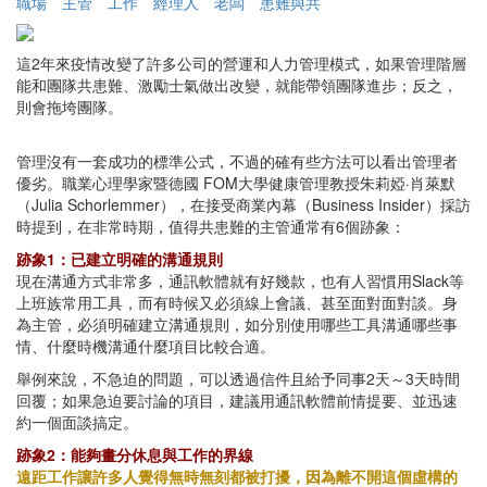
職場
主管
工作
經理人
老闆
患難與共
這2年來疫情改變了許多公司的營運和人力管理模式，如果管理階層
能和團隊共患難、激勵士氣做出改變，就能帶領團隊進步；反之，
則會拖垮團隊。
管理沒有一套成功的標準公式，不過的確有些方法可以看出管理者
優劣。職業心理學家暨德國 FOM大學健康管理教授朱莉婭·肖萊默
（Julia Schorlemmer），在接受商業內幕（Business Insider）採訪
時提到，在非常時期，值得共患難的主管通常有6個跡象：
跡象1：已建立明確的溝通規則
現在溝通方式非常多，通訊軟體就有好幾款，也有人習慣用Slack等
上班族常用工具，而有時候又必須線上會議、甚至面對面對談。身
為主管，必須明確建立溝通規則，如分別使用哪些工具溝通哪些事
情、什麼時機溝通什麼項目比較合適。
舉例來說，不急迫的問題，可以透過信件且給予同事2天～3天時間
回覆；如果急迫要討論的項目，建議用通訊軟體前情提要、並迅速
約一個面談搞定。
跡象2：能夠畫分休息與工作的界線
遠距工作讓許多人覺得無時無刻都被打擾，因為離不開這個虛構的