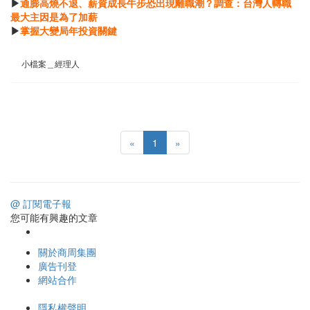
▶
通膨高燒不退、薪資成長牛步恐出現離職潮？調查：台灣人轉職
最大主因是為了加薪
▶
掌握大變局年投資關鍵
小檔案＿經理人
«
1
»
@ 訂閱電子報
您可能有興趣的文章
關於商周集團
廣告刊登
網站合作
隱私權聲明