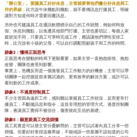
「辦公室」。要讓員工好好休息，主管就要替他們畫分好休息與工
作的界線，
比方說午休幾點到幾點，就不要傳訊息打擾員工，明確
讓對方知道何時才需要回覆訊息。
另外也可建議員工在通訊軟體標示自己的工作狀態，例如何時放
假、休息到幾點，以免遭其他部門打擾。主管也要切記，每個人家
庭狀況不同，只要員工可準時完成工作，應該讓他們彈性安排工
時，比方說有小孩的父母，可以自行調配照顧孩子和工作的時間。
跡象3：懂得正面思考
正面思考在變動的時局下更顯重要，如果主管一直抱怨疫情、抱怨
改變，團隊也會受到影響。
事實上，危機反而是一個激發員工工作動力的好機會，主管可以帶
領團隊一起挖掘從前未嘗試過的、更有效率的解決方案，或許可以
看到新的工作成果。
跡象4：不過度控制員工
不少主管因為遠距工作，感到難以掌握員工工作狀況，反而更常打
擾員工，不斷拋訊息和指令，這並非理想的管理方式。過度控制團
隊，會讓員工覺得不被信任，傷害彼此互信的基礎。
跡象5：願意跟員工交流煩惱
員工其實是可以替主管分憂解勞的，主管可以試著向員工分享一些
煩惱。但要好好拿捏這條界線，不能傾訴一些基層不該知道的公司