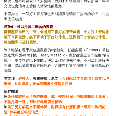
機密，也不建議表露太多情緒，否則不只會讓員工難以招架，這段
交流也會淪為主管個人情緒性的抱怨。
不僅如此，一個好主管應該也要能認真傾聽員工提出的煩惱，並提
出改善建議。
跡象6：可以是員工學習的典範
懂得照顧自己的主管，會是員工很好的學習典範。比方說主管能兼
顧工作與生活，該下班就下班好好休息，這樣員工才會放心休息、
整個團隊不至於累壞。
除了職業心理學家建議觀察的6個跡象，顧能集團（Gartner）常務
副總裁瑪麗·梅薩利奧（Mary Mesaglio）也曾建議主管們在疫情搗
亂下，更要精進以下技能：決定工作的優先順序、不用二分法解決
問題、講話誠實並保有同理心，才能在動盪的局勢下，讓部屬放心
跟隨。
本文獲
「經理人」
授權轉載，原文：
大難臨頭才見真情！職業心理
學家：6 個跡象，看你老闆值不值得共患難
延伸閱讀
▶
為什麽該留意「安靜離職」或「安靜解雇」的職場關係？專家：
不論是哪一種，都比彼此攤牌更糟糕
▶
為了更好的薪水不斷轉職，對職涯有什麽影響？專家：跳槽前，
這3件事務必得想清楚