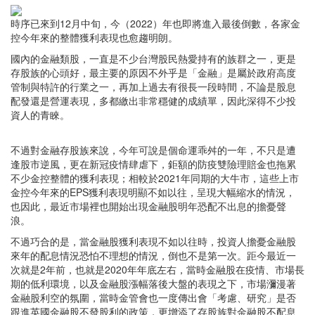
時序已來到12月中旬，今（2022）年也即將進入最後倒數，各家金
控今年來的整體獲利表現也愈趨明朗。
國內的金融類股，一直是不少台灣股民熱愛持有的族群之一，更是
存股族的心頭好，最主要的原因不外乎是「金融」是屬於政府高度
管制與特許的行業之一，再加上過去有很長一段時間，不論是股息
配發還是營運表現，多都繳出非常穩健的成績單，因此深得不少投
資人的青睞。
不過對金融存股族來說，今年可說是個命運乖舛的一年，不只是遭
逢股市逆風，更在新冠疫情肆虐下，鉅額的防疫雙險理賠金也拖累
不少金控整體的獲利表現；相較於2021年同期的大牛市，這些上市
金控今年來的EPS獲利表現明顯不如以往，呈現大幅縮水的情況，
也因此，最近市場裡也開始出現金融股明年恐配不出息的擔憂聲
浪。
不過巧合的是，當金融股獲利表現不如以往時，投資人擔憂金融股
來年的配息情況恐怕不理想的情況，倒也不是第一次。距今最近一
次就是2年前，也就是2020年年底左右，當時金融股在疫情、市場長
期的低利環境，以及金融股漲幅落後大盤的表現之下，市場瀰漫著
金融股利空的氛圍，當時金管會也一度傳出會「考慮、研究」是否
跟進英國金融股不發股利的政策，更增添了存股族對金融股不配息