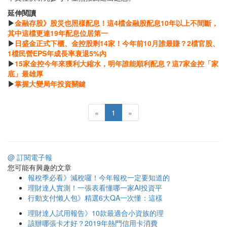
延伸閱讀
▶
金融存股》股災也照樣配息！這4檔金融股配息10年以上不間斷，
其中這檔更連19年配息位居第一
▶
日盛金正式下櫃、金控股剩14家！今年前10月誰最賺？2檔官股、
1檔民營EPS年成長率衰退5%內
▶
15家金控今年來獲利大縮水，明年誰能順利配息？這7家金控「家
底」最雄厚
▶
掌握大變局年投資關鍵
«
1
»
@ 訂閱電子報
您可能有興趣的文章
報稅季必看》減稅囉！今年報稅一定要知道的
理財達人實測！一張表看懂哪一家AI投資平
行動支付懶人包》精選6大QA一次懂：這樣
理財達人試用報告》10款最適合小資族的理
該辦哪張卡才好？2019年熱門信用卡消費