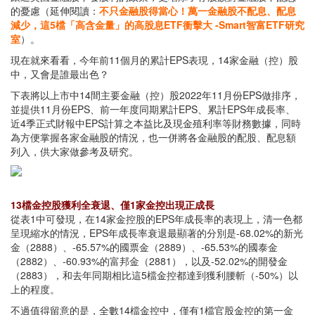
的憂慮（延伸閱讀：
不只金融股得當心！萬一金融股不配息、配息
減少，這5檔「高含金量」的高股息ETF衝擊大 -Smart智富ETF研究
室
）。
現在就來看看，今年前11個月的累計EPS表現，14家金融（控）股
中，又會是誰最出色？
下表將以上市中14間主要金融（控）股2022年11月份EPS做排序，
並提供11月份EPS、前一年度同期累計EPS、累計EPS年成長率、
近4季正式財報中EPS計算之本益比及現金殖利率等財務數據，同時
為方便掌握各家金融股的情況，也一併將各金融股的配股、配息額
列入，供大家做參考及研究。
13檔金控股獲利全衰退、僅1家金控出現正成長
從表1中可發現，在14家金控股的EPS年成長率的表現上，清一色都
呈現縮水的情況，EPS年成長率衰退最顯著的分別是-68.02%的新光
金（2888）、-65.57%的國票金（2889）、-65.53%的國泰金
（2882）、-60.93%的富邦金（2881），以及-52.02%的開發金
（2883），和去年同期相比這5檔金控都達到獲利腰斬（-50%）以
上的程度。
不過值得留意的是，全數14檔金控中，僅有1檔官股金控的第一金