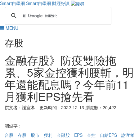
Smart自學網
Smart自學網 財經好讀
MENU
存股
金融存股》防疫雙險拖
累、5家金控獲利腰斬，明
年還能配息嗎？今年前11
月獲利EPS搶先看
撰文者：謝宜孝 更新時間：2022-12-13
瀏覽數：20,422
關鍵字：
台股
存股
股市
獲利
金融股
EPS
金控
自結EPS
謝宜孝