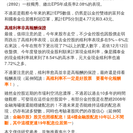
（2892）一枝獨秀、繳出EPS年成長率2.08%的表現。
不過若是觀察今年來的累計EPS數值，仍舊是以金控雙雄的富邦金
和國泰金位居獲利冠亞軍，累計EPS分別是4.77元和3.43元。
高殖利率非高報酬保證
最後，值得注意的是，今年來股市走空，不少金控股也因股價走弱
而跌出了高殖利率表現，以過去金控股的殖利率表現多在5%～6%左
右來說，今年在熊市下更出現了7%以上的驚人數字，若依12月12日
收盤價、今年度發放的現金股利額來計算現金殖利率，像是國泰金
的現金殖利率就來到了8.54%的高水準，元大金現金殖利率也逾
7.72%之多。
不過要注意的是，殖利率愈高並非是高報酬的保證，最終還是得看
報酬表現（延伸閱讀：
高殖利率不一定是好股票 要看年化報酬
率！
）。
雖然金控股近期的市場利空消息濃厚，不過若以過去10多年的時間
做觀察，可發現在這些金控股當中，有部分金控股是在歷經2008年
金融海嘯後還能穩健配息的！不過未來是否能維持這樣的配息表
現，仍存有諸多變數，同時也考驗著股民們的存股信心（延伸閱
讀：
金融存股》股災也照樣配息！這4檔金融股配息10年以上不間
斷，其中這檔更連19年配息位居第一
）
本文僅供研究參考，並無推薦進出之意。