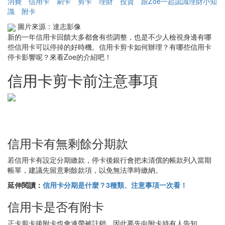
消費
信用卡
刷卡
剪卡
理財
投資
跟Zoe一起認識理財小知
識
附卡
圖片來源：達志影像
新的一年信用卡回饋大多都會有些調整，也是不少人檢視身邊有哪
些信用卡可以停掉的好時機。信用卡剪卡如何辦理？有哪些信用卡
停卡影響呢？來看Zoe的介紹吧！
信用卡剪卡前注意事項
信用卡有無剩餘分期款
若信用卡有設定分期繳款，停卡後銀行會把未清償的帳款列入當期
帳單，建議先留意剩餘款項，以免無法準時繳納。
延伸閱讀：
信用卡分期是什麼？3種類、注意事項一次看！
信用卡是否有附卡
正卡剪卡後附卡也會連帶被註銷，因此要先向附卡持有人告知。