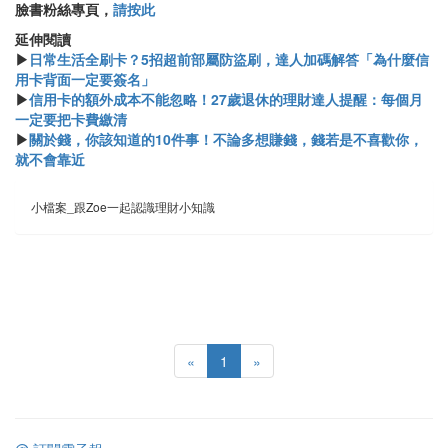
臉書粉絲專頁，
請按此
​​延伸閱讀
▶
日常生活全刷卡？5招超前部屬防盜刷，達人加碼解答「為什麼信
用卡背面一定要簽名」
▶
信用卡的額外成本不能忽略！27歲退休的理財達人提醒：每個月
一定要把卡費繳清
▶
關於錢，你該知道的10件事！不論多想賺錢，錢若是不喜歡你，
就不會靠近
小檔案_跟Zoe一起認識理財小知識
«
1
»