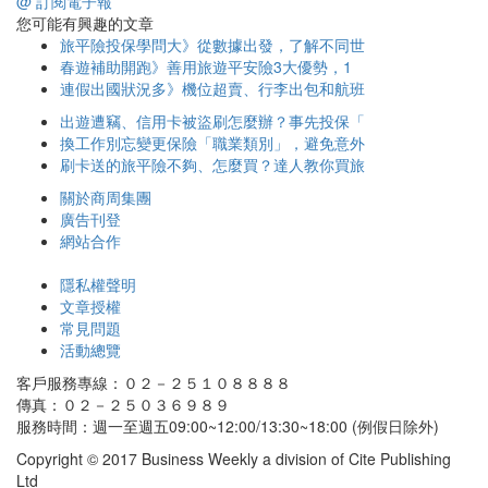
@ 訂閱電子報
您可能有興趣的文章
旅平險投保學問大》從數據出發，了解不同世
春遊補助開跑》善用旅遊平安險3大優勢，1
連假出國狀況多》機位超賣、行李出包和航班
出遊遭竊、信用卡被盜刷怎麼辦？事先投保「
換工作別忘變更保險「職業類別」，避免意外
刷卡送的旅平險不夠、怎麼買？達人教你買旅
關於商周集團
廣告刊登
網站合作
隱私權聲明
文章授權
常見問題
活動總覽
客戶服務專線：０２－２５１０８８８８
傳真：０２－２５０３６９８９
服務時間：週一至週五09:00~12:00/13:30~18:00 (例假日除外)
Copyright © 2017 Business Weekly a division of Cite Publishing
Ltd