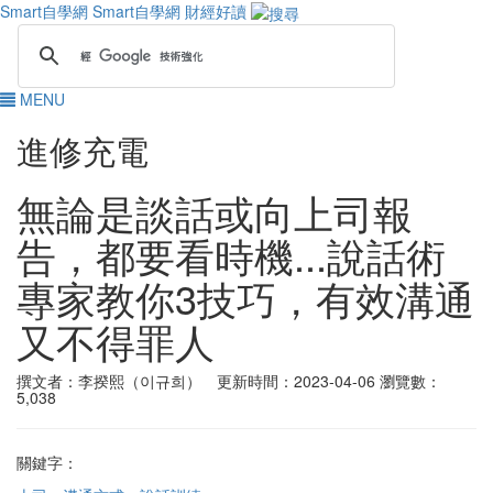
Smart自學網
Smart自學網 財經好讀
MENU
進修充電
無論是談話或向上司報
告，都要看時機...說話術
專家教你3技巧，有效溝通
又不得罪人
撰文者：李揆熙（이규희） 更新時間：2023-04-06
瀏覽數：
5,038
關鍵字：