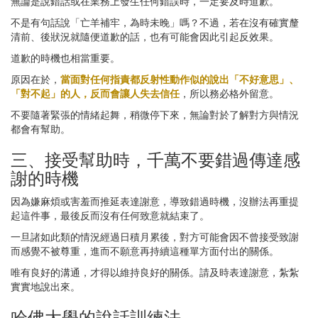
無論是說錯話或在業務上發生任何錯誤時，一定要及時道歉。
不是有句話說「亡羊補牢，為時未晚」嗎？不過，若在沒有確實釐
清前、後狀況就隨便道歉的話，也有可能會因此引起反效果。
道歉的時機也相當重要。
原因在於，
當面對任何指責都反射性動作似的說出「不好意思」、
「對不起」的人，反而會讓人失去信任
，所以務必格外留意。
不要隨著緊張的情緒起舞，稍微停下來，無論對於了解對方與情況
都會有幫助。
三、接受幫助時，千萬不要錯過傳達感
謝的時機
因為嫌麻煩或害羞而推延表達謝意，導致錯過時機，沒辦法再重提
起這件事，最後反而沒有任何致意就結束了。
一旦諸如此類的情況經過日積月累後，對方可能會因不曾接受致謝
而感覺不被尊重，進而不願意再持續這種單方面付出的關係。
唯有良好的溝通，才得以維持良好的關係。請及時表達謝意，紮紮
實實地說出來。
哈佛大學的說話訓練法