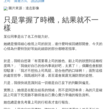
上司
溝通方式
說話訓練
圖片來源：達志影像
只是掌握了時機，結果就不一
樣
某位同事是出了名工作能力好。
她總是懂得細心檢視上司的狀況，連什麼時候回總部開會、今天的
心情為什麼特別好等如此細節的部分都暸若指掌。
於是，我暗自想著「有需要看上司的臉色、顧上司的狀態到這種程
度嗎？」「我做好自己的份內事就好吧，太累了！」偶爾也會默默
辯駁著：「我才不想拍上司馬屁，迎合他們的口味咧！」面對這樣
的處世哲學，我既感到不適，甚至還會展露充滿防禦的姿態。
只是，我很快就意識到這一切都是自己妄下的判斷與偏見。
實際上，她僅是在配合組長的情緒，而不是阿諛奉承；為的只是確
認上司當下究竟聽不聽得進自己費心費力準備的報告資料。
她也總是會先考量上司的行程表才進行報告。