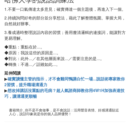
1.不要一口氣傳達太多意見；確實傳達一個主題後，再進入下一個。
2.持續詢問好奇的部分並分享想法，藉此了解整體氛圍。掌握大局，
自然就好辦事。
3.養成適時整理說話內容的習慣；善用釐清邏輯的連接詞，能讓對方
更易理解。
◆重點：重點在於...。
◆原因：我說這些的原因是...。
◆對比：此外...／在其他層面來說...／需要注意的是...。
◆轉換：不過...／話雖如此...。
延伸閱讀
▶
確實讀懂主管的指示，才不會雞同鴨講白忙一場...說話術專家教你
2習慣，提升職場溝通力
▶
想改掉講話沒重點的毛病？超人氣諮商師教你用4W1H加強表達技
巧，讓溝通更順暢
書籍簡介_你不是不會做事，是不會說話：活用聲音表情、好感溝通貼近
人心，說話印象就是你的個人品牌優勢！