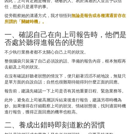
因此，上司肯定她是機智、聰敏的人、易於溝通的人並且予以信
任，想必只是遲早的事。
從旁觀察她的溝通方式，我才領悟到
無論是報告或各種溝通皆存在
所謂的「關鍵時機」。
一、確認自己在向上司報告時，他們是
否處於聽得進報告的狀態
不少執行業務者都不太關心自己上司的狀況。
整個腦袋只裝滿了自己必須說的話、準備的報告內容，根本無暇再
去顧及上司的狀況。
在沒有確認好聽者狀態的情況下，便只顧著滔滔不絕地說，無疑只
是單方面的自說自話；自然也很難期待能得到什麼正面的回應。
報告前，建議先確認一下上司是否有其他重要日程、緊急業務等。
此外，避免在上司被高層訓斥結束後進行報告，建議另尋時機為
妙。如果懂得在仔細觀察上司的狀況、情緒狀態後，找到適當時機
進行報告，獲得正面回應的機率也較高。
二、養成出錯時即刻道歉的習慣