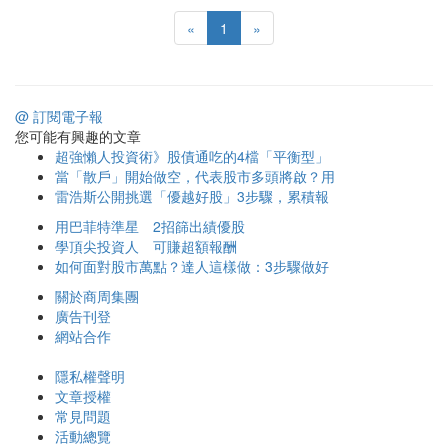
«
1
»
@ 訂閱電子報
您可能有興趣的文章
超強懶人投資術》股債通吃的4檔「平衡型」
當「散戶」開始做空，代表股市多頭將啟？用
雷浩斯公開挑選「優越好股」3步驟，累積報
用巴菲特準星 2招篩出績優股
學頂尖投資人 可賺超額報酬
如何面對股市萬點？達人這樣做：3步驟做好
關於商周集團
廣告刊登
網站合作
隱私權聲明
文章授權
常見問題
活動總覽