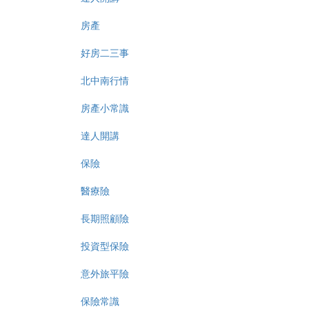
房產
好房二三事
北中南行情
房產小常識
達人開講
保險
醫療險
長期照顧險
投資型保險
意外旅平險
保險常識