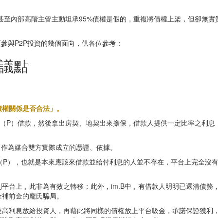
元，甚至內部高階主管主動坦承95%債權是假的，重複將債權上架，但卻無
參與P2P投資的幾個面向，供各位參考：
爭議點
債權關係是否合法」。
人（P）借款，然後拿出房契、地契出來擔保，借款人提供一定比率之利息
，作為媒合雙方實際成立的憑證、依據。
款人（P），也就是本來應該來借款並給付利息的人並不存在，平台上完全
平台上，此非為有效之轉移；此外，im.B中，有借款人明明已還清債務
金補前金的龐氏騙局。
較高利息放給投資人，再藉此將同樣的債權放上平台吸金，承諾保證獲利