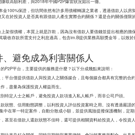
取高額利差，與2018年中國P2P爆雷狀況如出一徹。
做本金100%保證，但坊間依然有許多用債權轉讓之業者，透過借款人以
關鍵又在於投資人是否真有跟借款人產生實際合約關係？還是合約關係僅限
台上架假債權，本質上就是詐欺，因為沒有借款人要借錢並提出相應的擔
，其吸收存款所需支付之利息過高，包含im.B提供業務高額獎金等，以致
件、避免成為利害關係人
常的P2P平台，主要提供的服務是什麼？以下分成幾點來說明：
人；平台僅提供借款人與投資人之關係媒合，且每個媒合都具有完整的合
工作，盡量為保護投資人權益而生。
個別特定人士之帳戶，避免投資人款項進入私人帳戶，而非公司戶頭。
還款狀態、信用動態調整，以利投資人評估投資案時之用。沒有透過嚴謹
過度集中在單一特定案件，自動分散成小額，並提供風險提撥保護機制，定
看，甚至在借款人還款狀態不佳時，還可提供相關資料給投資人，令投資
定期往來良好之關係，同時定期能與專業律師、會計師事務所配合，出具