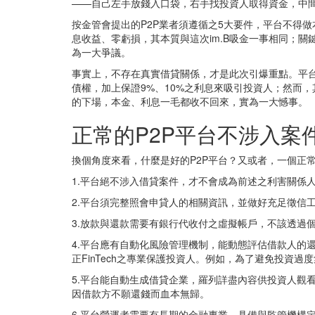
——自己左手放錢入口袋，右手找投資人取得資金，中間賺
按金管會提出的P2P業者須遵循之5大要件，平台不得
息收益、零虧損，其本質與這次im.B吸金一事相同；
為一大爭議。
事實上，不存在真實借貸關係，才是此次引爆重點。平
債權，加上保證9%、10%之利息來吸引投資人；然而
的下場，本金、利息一毛都收不回來，實為一大憾事。
正常的P2P平台不涉入案
換個角度來看，什麼是好的P2P平台？又或者，一個正
1.平台絕不涉入借貸案件，才不會成為前述之利害關係
2.平台須完整照會申貸人的相關資訊，並做好充足徵信
3.放款與還款需要有銀行代收付之虛擬帳戶，不該透過
4.平台應有自動化風險管理機制，能動態評估借款人的
正FinTech之專業保護投資人。例如，為了避免投資
5.平台能自動生成借貸企業，羅列詳盡內容供投資人觀
因借款方不願還錢而血本無歸。
6.平台營運者需要有長期的金融專業，具備與監管機構