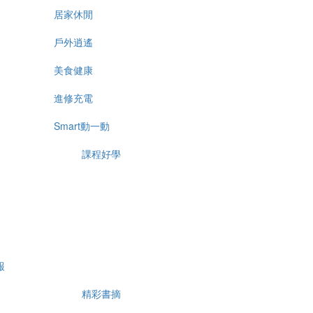
居家休閒
戶外逍遙
美食健康
進修充電
Smart動一動
課程好學
報
精彩書摘