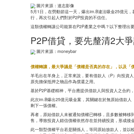
圖片來源：達志影像
5月1日，在勞動節這一天，爆出im.B違法吸金25億
行，再次引起人們對於P2P投資的不信任。
這類債權轉讓公司能算在P2P產業之中嗎？以下整理出要
P2P借貸，要先釐清2大
圖片來源：moneybar
債權轉讓，最大爭議是「債權是否真的存在」，以及「
羊毛出在羊身上，正常來說，要有借款人（P）向投資
原先擔保抵押之物品作為償還之用。
基於P2P基礎精神，平台應提供借款人與投資人之合約
此次im.B爆出25億元吸金案，其關鍵在於無原始借
剩下一張債權。
再者，原始借款人未被通知債權已轉移，且多數被轉移到
售，導致投資人錯信債權依然存在並持續投資，形成後
此一類型債權平台若是關係人，等同原始放款人，並以