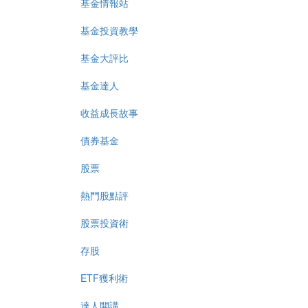
基金情報站
基金投資教學
基金大評比
基金達人
收益成長故事
債券基金
股票
熱門股點評
股票投資術
存股
ETF獲利術
達人開講