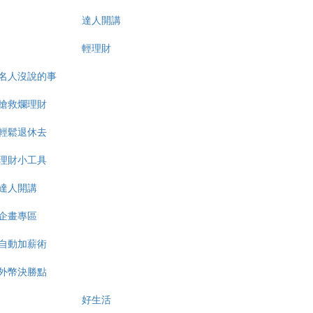
達人開講
輕理財
名人沒說的事
搶救爛理財
輕鬆退休去
理財小工具
達人開講
企畫專區
自動加薪術
外幣決勝點
好生活