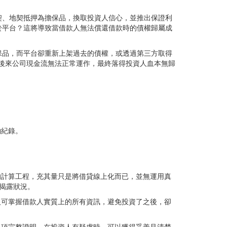
房契、地契抵押為擔保品，換取投資人信心，並推出保證利
於平台？這將導致當借款人無法償還借款時的債權歸屬成
保品，而平台卻重新上架過去的債權，或透過第三方取得
於後來公司現金流無法正常運作，最終落得投資人血本無歸
約紀錄。
的計算工程，充其量只是將借貸線上化而已，並無運用真
期揭露狀況。
人可掌握借款人實質上的所有資訊，避免投資了之後，卻
各項完整證明，在投資人有疑慮時，可以獲得妥善且清楚