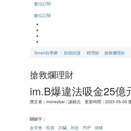
數位訂閱
數位訂閱
Smart自學網
財經好讀
輕理財
搶救爛理財
搶救爛理財
im.B爆違法吸金2
撰文者：moneybar / 謝銘元 更新時間：2023-05-09
關鍵字：
金管會
投資
詐騙
利息
P2P
債權