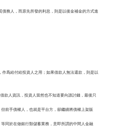
實質債務人，而原先所發的利息，則是以後金補金的方式進
，作爲給付給投資人之用；如果借款人無法還款，則是以
沒有借款人資訊，投資人當然也不知道要向誰討錢，最後只
，但前手債權人，也就是平台方，卻繼續將債權上架販
，等同於在做銀行類儲蓄業務，意即所謂的中間人金融