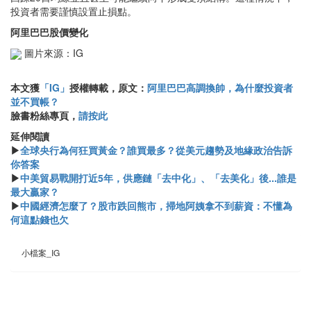
投資者需要謹慎設置止損點。
阿里巴巴股價變化
圖片來源：IG
本文獲
「IG」
授權轉載，原文：
阿里巴巴高調換帥，為什麼投資者
並不買帳？
臉書粉絲專頁，
請按此
延伸閱讀
▶
全球央行為何狂買黃金？誰買最多？從美元趨勢及地緣政治告訴
你答案
▶
中美貿易戰開打近5年，供應鏈「去中化」、「去美化」後...誰是
最大贏家？
▶
中國經濟怎麼了？股市跌回熊市，掃地阿姨拿不到薪資：不懂為
何這點錢也欠
小檔案_IG