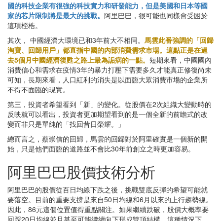
國的科技企業有很強的科技實力和研發能力，但是美國和日本等國
家的芯片限制將是最大的挑戰。
阿里巴巴，很可能也同樣會受困於
這項桎梏。
其次， 中國經濟大環境已和3年前大不相同。
馬雲此番強調的「回歸
淘寶、回歸用戶」都直指中國的內部消費需求市場。這點正是在過
去5個月中國經濟復甦之路上最為詬病的一點。
短期來看，中國國內
消費信心和需求在疫情3年的暴力打壓下需要多久才能真正修復尚未
可知，長期來看，人口紅利的消失是以面臨大眾消費市場的企業所
不得不面臨的現實。
第三，投資者希望看到「新」的變化。從股價在2次組織大變動時的
反映就可以看出，投資者更加期望看到的是一個全新的前瞻式的改
變而非只是單純的「找回昔日榮耀。」
總而言之，蔡崇信的回歸，馬雲的回歸對於阿里確實是一個新的開
始，只是他們面臨的道路並不會比30年前創立之時更加容易。
阿里巴巴股價技術分析
阿里巴巴的股價從百日均線下跌之後，挑戰雙底反彈的希望可能就
要落空。目前的重要支撐是來自50日均線和6月以來的上行趨勢線。
因此，86元這個位置值得重點關注。如果繼續跌破，股價大概率要
回踩20日均線並且甚至可能繼續向下形成雙頂結構。這種情況下，