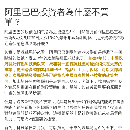
阿里巴巴投資者為什麼不買
單？
阿里巴巴的股價在消息公布之後連跌5%，和3個月前阿里巴巴宣布
分為6大板塊時單日大漲15%的景象形成鮮明對比。是投資者們不歡
迎這個消息嗎？為什麼？
其實，從蛛絲馬跡來看，阿里巴巴集團的這些改變倒是傳遞了一個
關鍵的信號：過去3年的政策陰霾正式結束了。
自從3年前，中國政
府開始打壓科技業以來，馬雲就一直低調且盡可能的消失在大眾的
事業，更罔論高調的為阿里巴巴「指點江山」，因此，可以大膽猜
測此次馬雲的發聲應該是已經符合中國政府對於科技業的政策方
向。
加上新任的領導層都是馬雲的老朋友，老部下，說明馬雲引發
的猜忌和動蕩在目前階段暫時結束。當然，其背後最重要的原因是
中國的經濟形勢所需。
但是，過去3年對於科技業，尤其是阿里帶來的創傷真的能夠在馬雲
團隊回歸的前提下逆轉嗎？阿里巴巴股價的反映正式說明了投資者
對於這個問題的不確定性。這種質疑並非是針對蔡崇信或者馬雲的
能力，而是有2個重要的擔憂。
首先，科技業日新月異。可以預見，未來的幾年將是AI的天下。
中