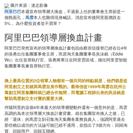
圖片來源：達志影像
阿里巴巴
本週宣布領導層大換血，不過新上任的董事會主席卻是一
個熟面孔，
馬雲
本人也難得現身喊話。消息宣布後阿里股價跌去
5%， 為什麼投資者並不買單？
阿里巴巴領導層換血計畫
阿里巴巴突然宣布的領導層換血計畫包括由蔡崇信接替已經在位4年
的張勇出任集團董事會主席，而原淘天集團董事長吳泳銘（Eddie
Wu）出任首席執行官。張勇將專注在阿里雲區域，擔任阿里雲智能
集團董事長兼首席執行官。
換上最高位置的2位領軍人物都有一個共同的特點就是，他們都是從
阿里創立之初就與馬雲並肩作戰的。蔡崇信從1999年馬雲在杭州公
寓創立阿里集團時就已經合作無間，而電腦工程師出身的吳泳銘是
幫助馬雲創立支付寶的重要大將。
伴隨阿里的這個4年來最大的領導層變動外還有一個意外的是，馬雲
高調的為本次領導層大換血計畫背書。就在集團宣布換人之後，已
經「退休」的馬雲立刻召集淘天集團各業務負責人，強調阿里過去
那些賴以成功的方法論可能已經不適用，並指出了3個方向：回歸淘
寶、回歸用戶、回歸互聯網。