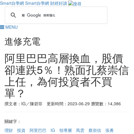
Smart自學網
Smart自學網 財經好讀
MENU
進修充電
阿里巴巴高層換血，股價
卻連跌5％！熟面孔蔡崇信
上任，為何投資者不買
單？
撰文者：IG／陳碧菲 更新時間：2023-06-29
瀏覽數：14,386
關鍵字：
理財
投資
阿里巴巴
IG
領導層
馬雲
蔡崇信
張勇