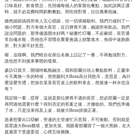
口味喜好、飲食禁忌，先預備每個人的客製化餐點，如此談興正濃
時，就不必花費時間斟酌餐點。而吃得對胃，往往萬事投緣。
雖然細節搞得所有人五心煩躁，但一切堪稱順利。我們只碰到了一
個小問題，對方有個大長官，近日脾胃不適，婉謝所有飲品。我們
說沒問題的，那準備溫開水好嗎？秘書忙叮囑，不必麻煩，長官通
常自備水瓶，而他也不習慣在重要會議上頻繁進水，免得中途跑廁
所，對大家不好意思。
喔，這樣啊。我們暗自在座位名條上註記了一番，不再勉強對方。
誰也想不到後來事態的發展。
參訪日當天，開場時氣氛融洽，我和部屬分頭上餐點飲料，正慶幸
今天萬無一失的時候，突然聽到大Boss高分貝怒斥，意思是，為什
麼這麼失禮，把放在某某長官桌上的飲料拿走，然後連一杯水也沒
有？
我定睛一看，哎呀，這就是那位脾胃不適的長官，想必部屬一定是
再問過他需要什麼？得到否定的答案之後，才撤收的。我們也準備
了水，只是沒來得及上桌，就被大Boss抓個正著。
急著想要出口辯解，旁邊的主管連忙示意我，不可衝動。否則就是
當眾讓大Boss難堪，更加失策。我眼看部屬背了一個大黑鍋，在大
庭廣眾下受盡委屈，心裡五味雜陳。