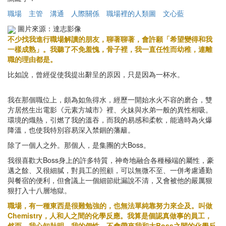
職場
主管
溝通
人際關係
職場裡的人類圖
文心藍
圖片來源：達志影像
不少找我進行職場解讀的朋友，聊著聊著，會許願「希望變得和我
一樣成熟」。我聽了不免羞愧，骨子裡，我一直任性而幼稚，連離
職的理由都是。
比如說，曾經促使我提出辭呈的原因，只是因為一杯水。
我在那個職位上，頗為如魚得水，經歷一開始水火不容的磨合，雙
方居然生出電影《元素方城市》裡、火妹與水弟一般的異性相吸。
環境的熾熱，引燃了我的溫吞，而我的易感和柔軟，能適時為火爆
降溫，也使我特別容易深入禁錮的藩籬。
除了一個人之外。那個人，是集團的大Boss。
我很喜歡大Boss身上的許多特質，神奇地融合各種極端的屬性，豪
邁之餘、又很細膩，對員工的照顧，可以無微不至、一併考慮通勤
與餐宿的便利，但會議上一個細節紕漏說不清，又會被他的嚴厲狠
狠打入十八層地獄。
職場，有一種東西是很難勉強的，也無法單純靠努力來企及。叫做
Chemistry，人和人之間的化學反應。我算是個認真做事的員工，
然而，我心知肚明，我的個性，不會帶來我和大Boss之間的化學反