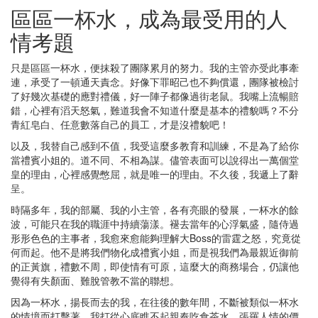
區區一杯水，成為最受用的人
情考題
只是區區一杯水，便抹殺了團隊累月的努力。我的主管亦受此事牽
連，承受了一頓通天責念。好像下罪昭己也不夠償還，團隊被檢討
了好幾次基礎的應對禮儀，好一陣子都像過街老鼠。我嘴上流暢賠
錯，心裡有滔天怒氣，難道我會不知道什麼是基本的禮貌嗎？不分
青紅皂白、任意數落自己的員工，才是沒禮貌吧！
以及，我替自己感到不值，我受這麼多教育和訓練，不是為了給你
當禮賓小姐的。道不同、不相為謀。儘管表面可以說得出一萬個堂
皇的理由，心裡感覺憋屈，就是唯一的理由。不久後，我遞上了辭
呈。
時隔多年，我的部屬、我的小主管，各有亮眼的發展，一杯水的餘
波，可能只在我的職涯中持續蕩漾。褪去當年的心浮氣盛，隨侍過
形形色色的主事者，我愈來愈能夠理解大Boss的雷霆之怒，究竟從
何而起。他不是將我們物化成禮賓小姐，而是視我們為最親近御前
的正黃旗，禮數不周，即使情有可原，這麼大的商務場合，仍讓他
覺得有失顏面、難脫管教不當的聯想。
因為一杯水，揚長而去的我，在往後的數年間，不斷被類似一杯水
的情境而打擊著。我打從心底瞧不起親奉吃食茶水、張羅人情的價