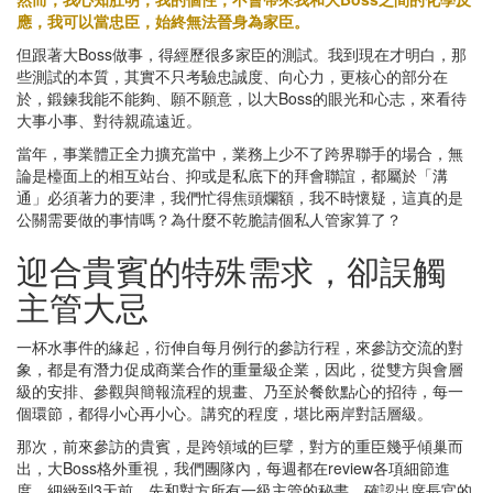
應，我可以當忠臣，始終無法晉身為家臣。
但跟著大Boss做事，得經歷很多家臣的測試。我到現在才明白，那
些測試的本質，其實不只考驗忠誠度、向心力，更核心的部分在
於，鍛鍊我能不能夠、願不願意，以大Boss的眼光和心志，來看待
大事小事、對待親疏遠近。
當年，事業體正全力擴充當中，業務上少不了跨界聯手的場合，無
論是檯面上的相互站台、抑或是私底下的拜會聯誼，都屬於「溝
通」必須著力的要津，我們忙得焦頭爛額，我不時懷疑，這真的是
公關需要做的事情嗎？為什麼不乾脆請個私人管家算了？
迎合貴賓的特殊需求，卻誤觸
主管大忌
一杯水事件的緣起，衍伸自每月例行的參訪行程，來參訪交流的對
象，都是有潛力促成商業合作的重量級企業，因此，從雙方與會層
級的安排、參觀與簡報流程的規畫、乃至於餐飲點心的招待，每一
個環節，都得小心再小心。講究的程度，堪比兩岸對話層級。
那次，前來參訪的貴賓，是跨領域的巨擘，對方的重臣幾乎傾巢而
出，大Boss格外重視，我們團隊內，每週都在review各項細節進
度，細緻到3天前，先和對方所有一級主管的秘書，確認出席長官的