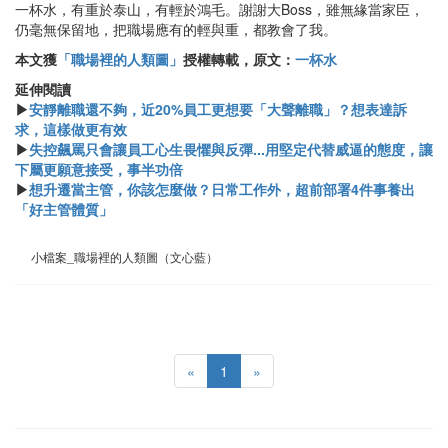
一杯水，有重於泰山，有輕於鴻毛。謝謝大Boss，雖無緣當家臣，
仍毫無保留地，把職場應有的輕與重，都教會了我。
本文獲
「職場裡的人類圖」
授權轉載，原文：
一杯水
延伸閱讀
▶
安靜離職還不夠，近20%員工更想要「大聲離職」？想表達訴
求，這樣做更有效
▶
失控飆罵只會讓員工心生畏懼與反彈...用堅定代替威逼的態度，讓
下屬更願意接受，事半功倍
▶
想升遷當主管，你該怎麼做？日常工作外，超前部署4件事養出
「好主管體質」
小檔案_職場裡的人類圖（文心藍）
«
1
»