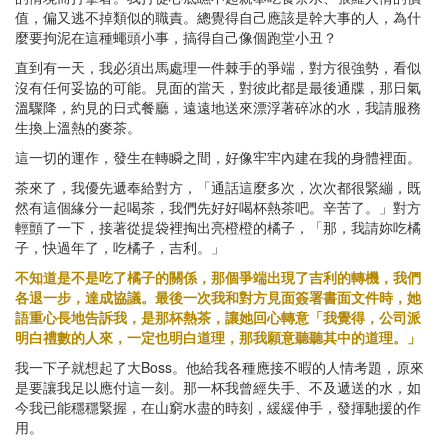
值，偏又逃不掉類似的職責。總覺得自己應該是幹大事的人，為什
麼要拘泥在這種蠅頭小事，搞得自己像個跑堂小丑？
直到有一天，我必須出馬處理一件棘手的爭端，對方很強勢，看似
沒有任何妥協的可能。見面的當天，對彼此都是最後通牒，那日氣
溫驟降，約見的日式餐廳，遠遠地送來漂浮著碎冰的水，我請服務
生換上溫熱的麥茶。
這一切的運作，發生在轉瞬之間，好像牢牢內建在我的身體裡面。
茶來了，我優先遞奉給對方，「通話這麼多次，次次都很緊繃，既
然有這個緣分一起喝茶，我們先好好喝杯熱茶吧。辛苦了。」對方
輕顫了一下，接著從提袋裡掏出亮橙橙的橘子，「那，我請妳吃橘
子，快過年了，吃橘子，吉利。」
不知道是不是吃了橘子的關係，那個爭端出現了吉利的轉機，我們
各退一步，達成協議。最後一次我和對方見面簽署書面文件時，她
語重心長地告訴我，是那杯熱茶，讓她回心轉意「我覺得，公司派
明白禮數的人來，一定也明白道理，那我願意聽聽其中的道理。」
我一下子就想起了大Boss。他給我各種應接不暇的人情考題，原來
是要讓我足以應付這一刻。那一杯我曾經失手、不及遞送的水，如
今我已能穩穩緊握，在山窮水盡的時刻，緩緩伸手，發揮馳援的作
用。