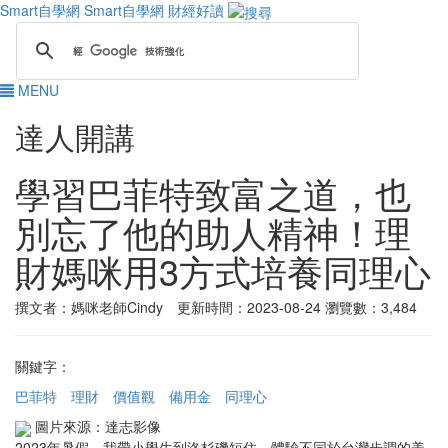
Smart自學網
Smart自學網 財經好讀
MENU
達人開講
學習巴菲特致富之道，也
別忘了他的助人精神！理
財媽咪用3方式培養同理心
撰文者：媽咪老師Cindy 更新時間：2023-08-24
瀏覽數：3,484
關鍵字：
巴菲特
理財
價值觀
備用金
同理心
圖片來源：達志影像
2023年暑假，我帶小學生到洛杉磯短住，體驗不同於台灣步調的美