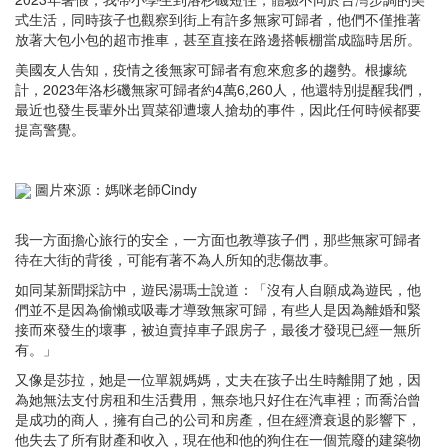
式生活，同時孩子也觀察到街上有許多無家可歸者，他們不僅推著
放著大包小包的超市推車，甚至直接在路邊搭帳棚當成臨時居所。
美國友人告知，疫情之後無家可歸者有愈來愈多的趨勢。根據統
計，2023年洛杉磯無家可歸者約4萬6,260人，他還特別提醒我們，
最近也發生長輩外出買菜卻遭壞人搶劫的事件，因此任何時候都要
提高警覺。
圖片來源：媽咪老師Cindy
我一方面擔心旅行的安全，一方面也教導孩子們，那些無家可歸者
待在大街的背後，可能有著不為人所知的悲傷故事。
如同某新聞採訪中，遊民湯瑪士說道：「沒有人自願成為遊民，他
們並不是因為偷懶或吸毒才導致無家可歸，有些人是因為離婚和緊
接而來發生的壞事，被迫賣掉車子跟房子，最後才發現已經一無所
有。」
又像是莎拉，她是一位單親媽媽，丈夫在孩子出生時離開了她，因
為她無法支付房租和生活費用，無奈地只好住在汽車裡；而喬治曾
是成功的商人，擁有自己的公司和房產，但在經濟衰退的影響下，
他失去了所有財產和收入，現在他和他的狗住在一個荒廢的建築物