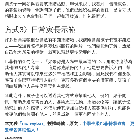
讓孩子一同參與義賣或捐贈活動。舉例來說，我看到「舊鞋救命」
的募集物資時，會詢問孩子們，他們已經沒在穿的舊鞋，是否可以
捐贈出去？也會和孩子們一起整理物資、打包跟寄送。
方式3》日常家長示範
許多超商結帳櫃台會放有零錢捐贈箱，我偶爾會讓孩子們投零錢進
去——透過實際行動與零錢捐贈箱的照片，他們更能夠了解，透過
自己能力所及的捐贈，就可以幫助更多需要的人。
巴菲特的金句之一：「如果你是人類中最幸運的1%，那麼你應該為
其他99%的人考慮——這是你應該做的！」他是想要告訴人們，幫
助他人其實可以帶來更多的幸福感和正面影響，因此我們不僅要教
導孩子跟巴菲特學理財觀念，更該多教這個重要的價值觀，讓孩子
明白幫助他人是多麼重要和有意義。
除此之外，孩子也可以透過其他方式來幫助他人，例如：給予關
懷、幫助身邊有需要的人、參與志工活動、捐贈衣物等，讓孩子體
驗幫助他人的感覺，不僅能使其增加自信和人際關係能力，也能夠
教導他們如何關心他人，並且成為一個更有同情心的人。
本文獲
「moneybar」
授權轉載，原文：
小學生跟巴菲特學致富，更
要學習幫助他人！
延伸閱讀