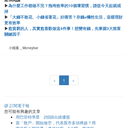
▶
為什麼工作都做不完？拖垮效率的10個壞習慣，請從今天起就戒
掉
▶
「大錢不敢花、小錢省著花」好痛苦？存錢≠犧牲生活，這樣理財
更有效率
▶
愈貧窮的人，其實愈喜歡做這4件事！想變有錢，先掌握3大致富
關鍵因子
小檔案＿Moneybar
«
1
»
@ 訂閱電子報
您可能有興趣的文章
用巴菲特準星 2招篩出績優股
當「散戶」開始做空，代表股市多頭將啟？用