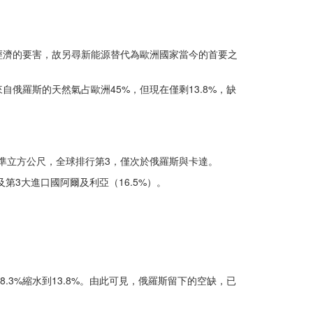
經濟的要害，故另尋新能源替代為歐洲國家當今的首要之
俄羅斯的天然氣占歐洲45%，但現在僅剩13.8%，缺
標準立方公尺，全球排行第3，僅次於俄羅斯與卡達。
第3大進口國阿爾及利亞（16.5%）。
.3%縮水到13.8%。由此可見，俄羅斯留下的空缺，已