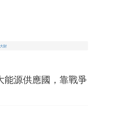
大財
大能源供應國，靠戰爭