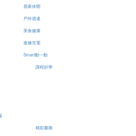
居家休閒
戶外逍遙
美食健康
進修充電
Smart動一動
課程好學
報
精彩書摘