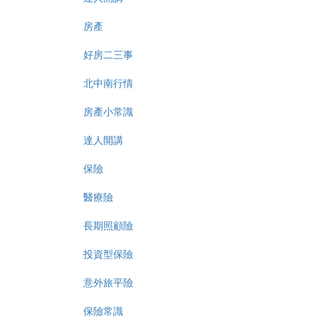
房產
好房二三事
北中南行情
房產小常識
達人開講
保險
醫療險
長期照顧險
投資型保險
意外旅平險
保險常識