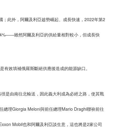
；此外，阿爾及利亞趁勢崛起、成長快速，2022年第2
2.4%——雖然阿爾及利亞的供給量相對較小，但成長快
可說是有效填補俄羅斯斷絕供應後造成的能源缺口。
路徑是由南往北輸送，因此義大利成為必經之路，使其戰
a Meloni與前任總理Mario Draghi聯袂前往
on Mobil也和阿爾及利亞談生意，這也將是2家公司