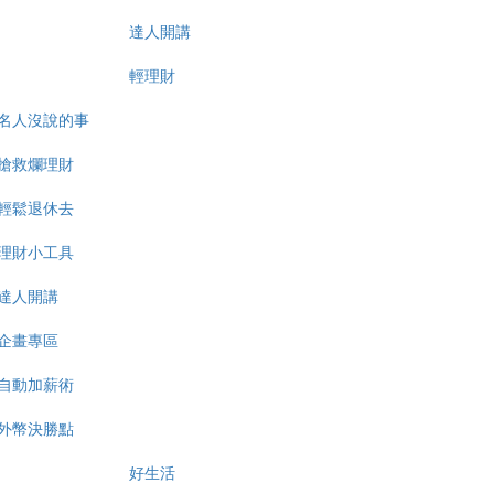
達人開講
輕理財
名人沒說的事
搶救爛理財
輕鬆退休去
理財小工具
達人開講
企畫專區
自動加薪術
外幣決勝點
好生活