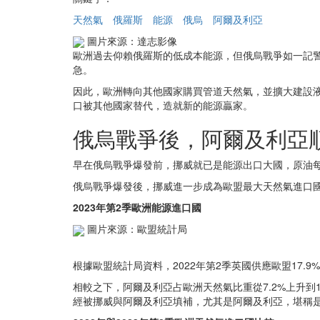
天然氣
俄羅斯
能源
俄烏
阿爾及利亞
圖片來源：達志影像
歐洲過去仰賴俄羅斯的低成本能源，但俄烏戰爭如一記
急。
因此，歐洲轉向其他國家購買管道天然氣，並擴大建設液
口被其他國家替代，造就新的能源贏家。
俄烏戰爭後，阿爾及利亞
早在俄烏戰爭爆發前，挪威就已是能源出口大國，原油每日
俄烏戰爭爆發後，挪威進一步成為歐盟最大天然氣進口國，供
2023年第2季歐洲能源進口國
圖片來源：歐盟統計局
根據歐盟統計局資料，2022年第2季英國供應歐盟17.9
相較之下，阿爾及利亞占歐洲天然氣比重從7.2%上升到1
經被挪威與阿爾及利亞填補，尤其是阿爾及利亞，堪稱