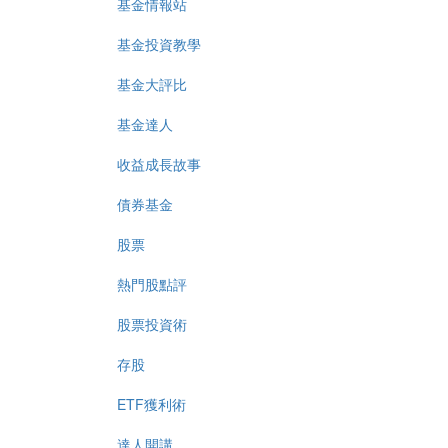
基金情報站
基金投資教學
基金大評比
基金達人
收益成長故事
債券基金
股票
熱門股點評
股票投資術
存股
ETF獲利術
達人開講