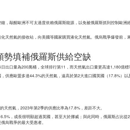
警鐘，敲醒歐洲不可太過度依賴俄羅斯能源，以免被俄羅斯抓到控制歐洲
化天然氣的接收站，向美國等國家購買液化天然氣。俄烏戰爭爆發前，來自
順勢填補俄羅斯供給空缺
出口量為200萬桶，全球排行第11，而天然氣出口量更高達1,180億
應歐盟多達44.3%的天然氣，遠高於第2大進口國英國（17.8%）以及
%的天然氣，2023年第2季的供應比率為17.8%，差距不大。
6.5%，成長很明顯超過英國，甚至大於挪威；與此同時，俄羅斯占比從28
是俄烏戰爭的最大受惠者。