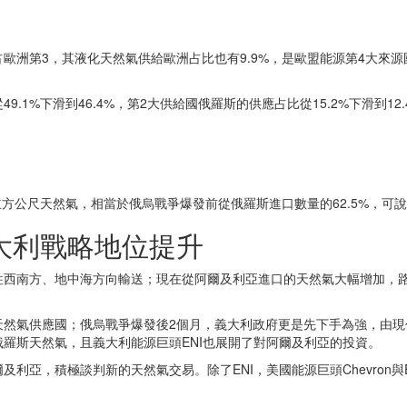
洲第3，其液化天然氣供給歐洲占比也有9.9%，是歐盟能源第4大來源國
.1%下滑到46.4%，第2大供給國俄羅斯的供應占比從15.2%下滑到1
0億立方公尺天然氣，相當於俄烏戰爭爆發前從俄羅斯進口數量的62.5%，
大利戰略地位提升
往西南方、地中海方向輸送；現在從阿爾及利亞進口的天然氣大幅增加，
應國；俄烏戰爭爆發後2個月，義大利政府更是先下手為強，由現任總理Giorgi
羅斯天然氣，且義大利能源巨頭ENI也展開了對阿爾及利亞的投資。
亞，積極談判新的天然氣交易。除了ENI，美國能源巨頭Chevron與Exx