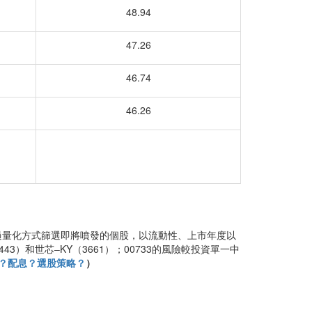
48.94
47.26
46.74
46.26
3透過量化方式篩選即將噴發的個股，以流動性、上市年度以
3）和世芯–KY（3661）；00733的風險較投資單一中
股？配息？選股策略？
）