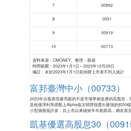
7
00892
8
0051
9
00919
10
00713
資料來源：CMONEY、整理：股感
時間範圍：2023年1月1日～2023年12月29日
備註：未於2023年1月1日前掛牌上市者不列入統計
富邦臺灣中小（00733）
2023年台股表現最亮眼的不是市場爭相追逐的高股息，
及稅後淨利等搭配上Alpha值汰弱擇強選出最強的前50檔
小型個股低許多，自上市以來績效年年創新高，網友甚至
凱基優選高股息30（0091