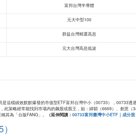
富邦台灣半導體
元大中型100
群益台灣精選高息
元大台灣高息低波
而是這檔績效默默爆發的市值型ETF富邦台灣中小（00733），0073
，此策略經常能找到市場內的飆股或股王，如：緯穎（6669）、創意（344
稱其為「台版FANG」。
（延伸閱讀：
00733富邦臺灣中小ETF｜成分
5）