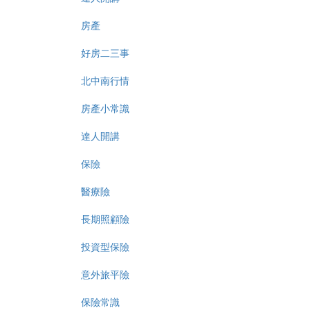
房產
好房二三事
北中南行情
房產小常識
達人開講
保險
醫療險
長期照顧險
投資型保險
意外旅平險
保險常識