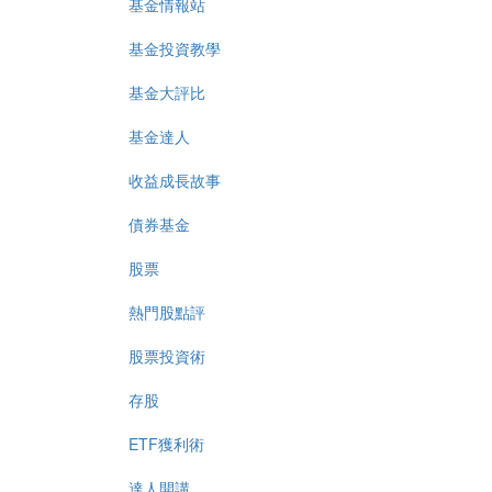
基金情報站
基金投資教學
基金大評比
基金達人
收益成長故事
債券基金
股票
熱門股點評
股票投資術
存股
ETF獲利術
達人開講