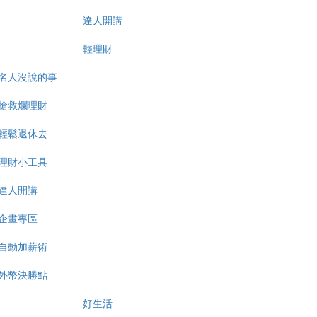
達人開講
輕理財
名人沒說的事
搶救爛理財
輕鬆退休去
理財小工具
達人開講
企畫專區
自動加薪術
外幣決勝點
好生活