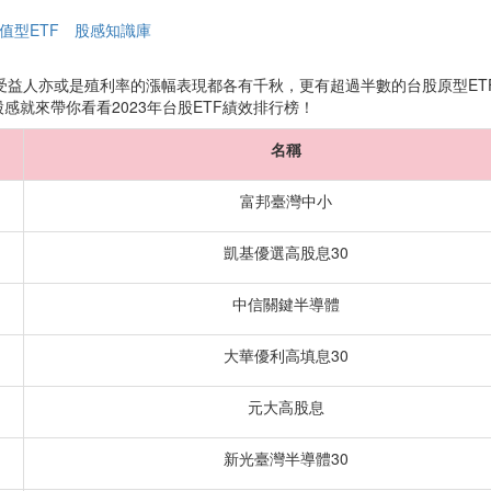
值型ETF
股感知識庫
受益人亦或是殖利率的漲幅表現都各有千秋，更有超過半數的台股原型ET
感就來帶你看看2023年台股ETF績效排行榜！
名稱
富邦臺灣中小
凱基優選高股息30
中信關鍵半導體
大華優利高填息30
元大高股息
新光臺灣半導體30