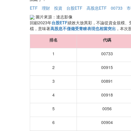
ETF
理財
投資
台股ETF
高股息ETF
00733
市
圖片來源：達志影像
回顧2023年
台股ETF
績效大放異彩，不論從資金規模、
檔，意味著
高股息不僅備受青睞表現也相當突出
，本次股
排名
代碼
1
00733
2
00915
3
00891
4
00918
5
0056
6
00904