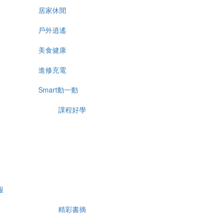
居家休閒
戶外逍遙
美食健康
進修充電
Smart動一動
課程好學
報
精彩書摘