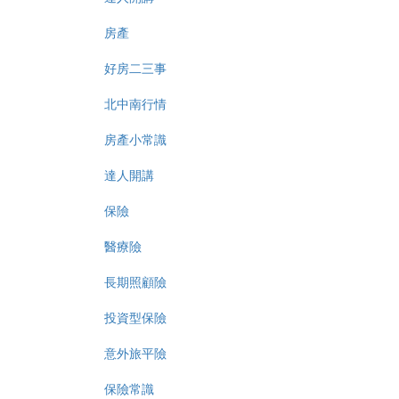
房產
好房二三事
北中南行情
房產小常識
達人開講
保險
醫療險
長期照顧險
投資型保險
意外旅平險
保險常識