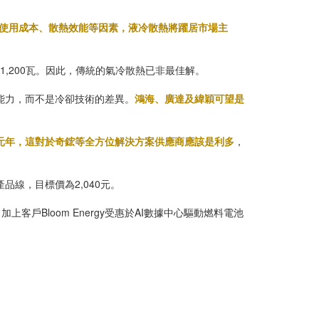
使用成本、散熱效能等因素，液冷散熱將躍居市場主
也達1,200瓦。因此，傳統的氣冷散熱已非最佳解。
製能力，而不是冷卻技術的差異。
鴻海、廣達及緯穎可望是
飛元年，這對於奇鋐等全方位解決方案供應商應該是利多
，
線，目標價為2,040元。
戶Bloom Energy受惠於AI數據中心驅動燃料電池
。