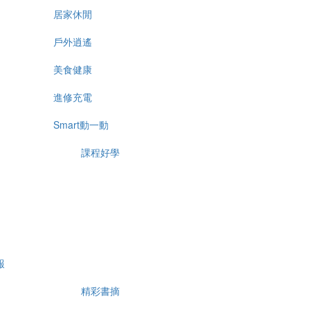
居家休閒
戶外逍遙
美食健康
進修充電
Smart動一動
課程好學
報
精彩書摘