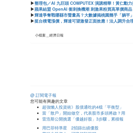
▶
整理包／AI 九巨頭 COMPUTEX 演講精華！黃仁
▶
蘋果結盟 OpenAI 衝刺換機潮 刺激果粉買高單價商品
▶
輝達爭奪戰哪縣市聲量高？大數據揭桃園幾乎「躺平
▶
挺台積電漲價，輝達可望激發正面效應！法人調升合理
小檔案＿經濟日報
@ 訂閱電子報
您可能有興趣的文章
超強懶人投資術》股債通吃的4檔「平衡型」
當「散戶」開始做空，代表股市多頭將啟？用
雷浩斯公開挑選「優越好股」3步驟，累積報
用巴菲特準星 2招篩出績優股