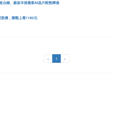
勳力挺台鏈、蘇姿丰推最新AI晶片較勁輝達
」
股價，樂觀上看1180元
«
1
»