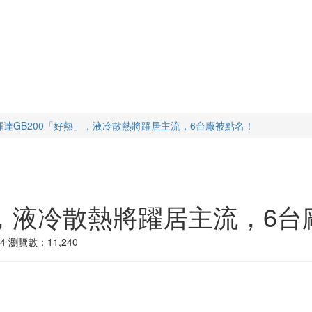
輝達GB200「好熱」，液冷散熱將躍居主流，6台廠被點名！
」，液冷散熱將躍居主流，6
4
瀏覽數：11,240