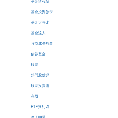
基金情報站
基金投資教學
基金大評比
基金達人
收益成長故事
債券基金
股票
熱門股點評
股票投資術
存股
ETF獲利術
達人開講