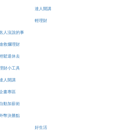
達人開講
輕理財
名人沒說的事
搶救爛理財
輕鬆退休去
理財小工具
達人開講
企畫專區
自動加薪術
外幣決勝點
好生活