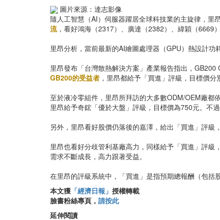
圖片來源：達志影像
隨人工智慧（AI）伺服器躍居全球科技業的主旋律，里昂
流
，看好鴻海（2317）、廣達（2382）、緯穎（6669
里昂分析，當前最新的AI繪圖處理器（GPU）熱設計功耗（T
里昂發布「台灣散熱解決方案」產業報告指出，GB200
GB200的受益者
，里昂都給予「買進」評級，目標價分別為2
至於液冷零組件，里昂所拜訪的大多數ODM/OEM廠
里昂給予奇鋐「優於大盤」評級，目標價為750元。不
另外，里昂看好股價仍落後的嘉澤，給出「買進」評級，
里昂也看好分歧管利基廠高力，同樣給予「買進」評級，目標
需求不斷成長，高力跟著受益。
在里昂的評級系統中，「買進」是指預期總報酬（包括股
本文獲
「經濟日報」
授權轉載
臉書粉絲專頁，
請按此
延伸閱讀