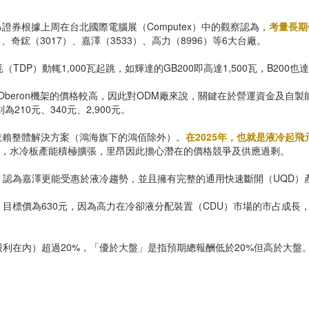
證券根據上周在台北國際電腦展（Computex）中的觀察認為，
考量長期
）、奇鋐（3017）、嘉澤（3533）、高力（8996）等6大台廠。
DP）動輒1,000瓦起跳，如輝達的GB200即高達1,500瓦，B200
 Oberon機架的價格較高，因此對ODM廠來說，關鍵在於營運資金及自
10元、340元、2,900元。
都依賴整體解決方案（鴻海旗下的鴻佰除外）。
在2025年，也就是液冷起
過，水冷板產能積極擴張，里昂因此擔心潛在的價格競爭及供應過剩。
認為嘉澤更能受惠於液冷趨勢，並且擁有完整的通用快速斷開（UQD）產品
價為630元，因為高力在冷卻液分配裝置（CDU）市場的市占成長，加上客
利在內）超過20%，「優於大盤」是指預期總報酬低於20%但高於大盤