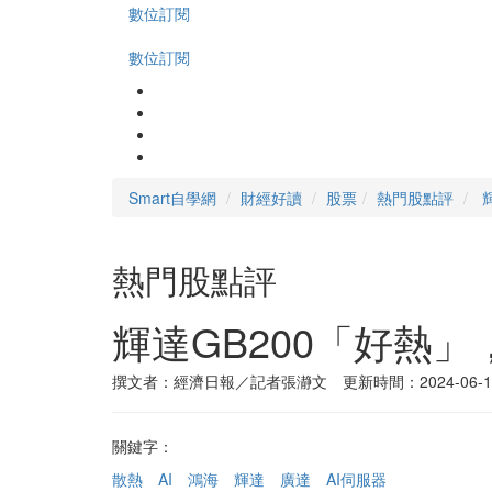
數位訂閱
數位訂閱
Smart自學網
財經好讀
股票
熱門股點評
熱門股點評
輝達GB200「好熱
撰文者：經濟日報／記者張瀞文 更新時間：2024-06-1
關鍵字：
散熱
AI
鴻海
輝達
廣達
AI伺服器