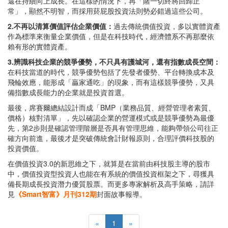
還在持續向上成長。在這樣的情況下，再「賭一切終將回歸正
常」，顯然不明智，而採用菸屁股投資法則勢必錯過這些公司。
2.不再以清算價值評估企業價值：
過去傳統價值投資，多以實體資產
作為標準來衡量企業價值，但是在科技時代，經濟體系不再那麼依
賴有形的實體資產。
3.辨識科技企業的競爭優勢，不只具有護城河，還有指數成長空間：
在科技當道的時代，競爭優勢包括了先發者優勢、平台轉換成本及
飛輪效應，能形成「贏家通吃」的現象，而有這樣競爭優勢，又具
備指數成長能力的企業就是投資首選。
最後，席賽爾總結設計而成「BMP（業務品質、經營管理者素質、
價格）核對清單」，先以確認企業的營運模式或是競爭優勢為最優
先，第2步則是確認管理階層是否具有管理思維，能夠帶領公司往正
確方向前進，最後才是突破傳統會計財報原則，合理評價科技股的
投資價值。
在價值投資3.0的新思維之下，就算是在當前由科技股主導的股市
中，價值投資型投資人也能在有系統的價值投資框架之下，尋獲具
備長期成長投資潛力優質股票。而更多專家解析及高手策略，請詳
見
《Smart智富》月刊312期
封面故事報導。
«
1
»