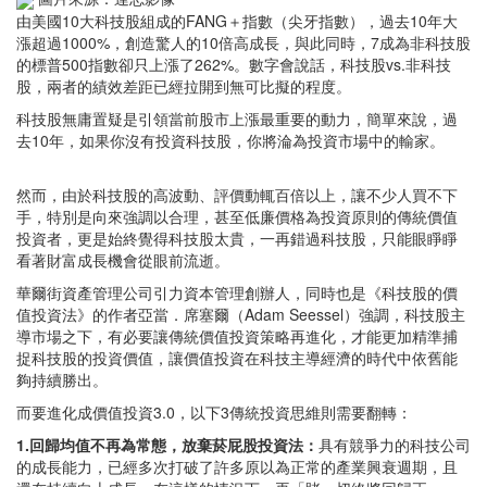
由美國10大科技股組成的FANG＋指數（尖牙指數），過去10年大
漲超過1000%，創造驚人的10倍高成長，與此同時，7成為非科技股
的標普500指數卻只上漲了262%。數字會說話，科技股vs.非科技
股，兩者的績效差距已經拉開到無可比擬的程度。
科技股無庸置疑是引領當前股市上漲最重要的動力，簡單來說，過
去10年，如果你沒有投資科技股，你將淪為投資市場中的輸家。
然而，由於科技股的高波動、評價動輒百倍以上，讓不少人買不下
手，特別是向來強調以合理，甚至低廉價格為投資原則的傳統價值
投資者，更是始終覺得科技股太貴，一再錯過科技股，只能眼睜睜
看著財富成長機會從眼前流逝。
華爾街資產管理公司引力資本管理創辦人，同時也是《科技股的價
值投資法》的作者亞當．席塞爾（Adam Seessel）強調，科技股主
導市場之下，有必要讓傳統價值投資策略再進化，才能更加精準捕
捉科技股的投資價值，讓價值投資在科技主導經濟的時代中依舊能
夠持續勝出。
而要進化成價值投資3.0，以下3傳統投資思維則需要翻轉：
1.回歸均值不再為常態，放棄菸屁股投資法：
具有競爭力的科技公司
的成長能力，已經多次打破了許多原以為正常的產業興衰週期，且