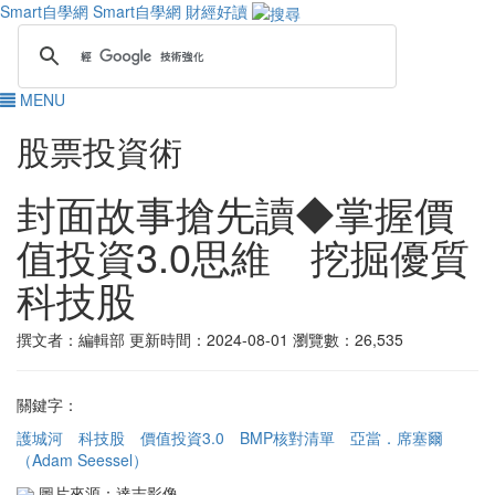
Smart自學網
Smart自學網 財經好讀
MENU
股票投資術
封面故事搶先讀◆掌握價
值投資3.0思維 挖掘優質
科技股
撰文者：編輯部
更新時間：2024-08-01
瀏覽數：26,535
關鍵字：
護城河
科技股
價值投資3.0
BMP核對清單
亞當．席塞爾
（Adam Seessel）
圖片來源：達志影像