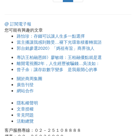
@ 訂閱電子報
您可能有興趣的文章
路怡珍：存錢可以讓人生多一點選擇
當主播讓我感到難受…褪下光環靠積蓄轉當諮
郭台銘參選2020》「媽祖有旨」商界強人
專訪王柏融恩師》廖敏雄：王柏融優點就是選
離開電視圈2年，人生經歷被騙錢…吳淡如：
曾子余：讓存款數字變多 是我最開心的事
關於商周集團
廣告刊登
網站合作
隱私權聲明
文章授權
常見問題
活動總覽
客戶服務專線：０２－２５１０８８８８
傳真：０２－２５０３６９８９