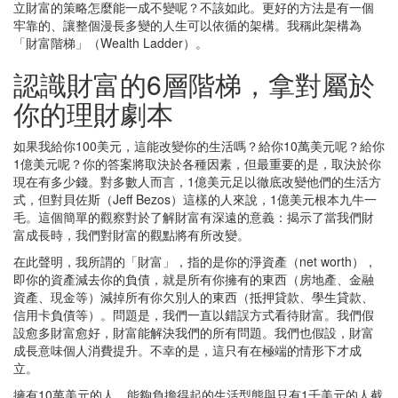
立財富的策略怎麼能一成不變呢？不該如此。更好的方法是有一個
牢靠的、讓整個漫長多變的人生可以依循的架構。我稱此架構為
「財富階梯」（Wealth Ladder）。
認識財富的6層階梯，拿對屬於
你的理財劇本
如果我給你100美元，這能改變你的生活嗎？給你10萬美元呢？給你
1億美元呢？你的答案將取決於各種因素，但最重要的是，取決於你
現在有多少錢。對多數人而言，1億美元足以徹底改變他們的生活方
式，但對貝佐斯（Jeff Bezos）這樣的人來說，1億美元根本九牛一
毛。這個簡單的觀察對於了解財富有深遠的意義：揭示了當我們財
富成長時，我們對財富的觀點將有所改變。
在此聲明，我所謂的「財富」，指的是你的淨資產（net worth），
即你的資產減去你的負債，就是所有你擁有的東西（房地產、金融
資產、現金等）減掉所有你欠別人的東西（抵押貸款、學生貸款、
信用卡負債等）。問題是，我們一直以錯誤方式看待財富。我們假
設愈多財富愈好，財富能解決我們的所有問題。我們也假設，財富
成長意味個人消費提升。不幸的是，這只有在極端的情形下才成
立。
擁有10萬美元的人，能夠負擔得起的生活型態與只有1千美元的人截