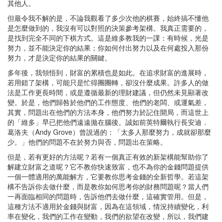
其他人。
但最令我不解的是，不論我觀看了多少次他的棋賽，始終搞不懂他
是怎麼做到的，我沒有可以對照的決策參考架構。我真正需要的，
是找到完全不同的下棋方式。這是維多教我的一課：有時候，光是
努力，並不能決定你的結果；你如何付出努力以及在何處投入那份
努力，才是決定你的結果的關鍵。
多年後，我領悟到，財富的累積也是如此。在追求財富的進展時，
若用錯了架構，可能只是忙得團團轉，卻沒什麼成果。許多人的做
法是工作更長時間，或是遵循最新的理財建議，但仍然未見顯著改
變。於是，他們歸咎於他們的工作態度、他們的老闆、或運氣差，
其實，問題出在他們的方法本身，他們努力於記住開局，而這世上
的「維多」早已把他們遠遠拋在腦後。誠如前英特爾執行長安迪．
葛洛夫（Andy Grove）曾說過的：「太多人那麼努力，成就卻那麼
少。」他們的問題不在於努力與否，問題出在策略。
但是，若有更好的方法呢？若有一個真正有效的新架構能幫助你了
解建立財富之道呢？它不教你快速致富，也不為你的金錢問題提供
一個一體適用的萬能解方，它要教你思考金錢的全新哲學。若這架
構不告訴你去做什麼，而是教你如何思考你的財務問題呢？當人們
一再面臨相同的問題時，告訴他們去做什麼，這確實管用。但是，
這種方法不適用於金錢與財富，因為在這領域，情況持續變化，利
率在變化，我們的工作在變動，我們的欲望在改變，所以，我們建