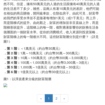
然不同。但是，擁有50萬美元的人過的生活跟擁有40萬美元的人過
的生活差不了多少，雖然，這兩人有著10萬美元的差距，他們可能
在相似的商店購物，開同級車款，住類似房子。由此可見，財富帶
給我們的享受水準並不是隨著每增加1美元（或1千美元）而上升，
而是階梯式的提升。由此觀之，財富的增加並非呈直線上升，而是
階梯形狀提升，這階梯上的每一階，都對應著影響你的財務生活各
個層面的一個財富水準。從你的消費模式，收入來源到投資策略，
財富階梯上的每一階都大不同。這些財富階層分別是什麼？（詳見
圖1）
．第 1 階：
＜1萬美元（約台幣30萬元）
．第 2 階：
1萬～10萬美元（約台幣30萬～300萬元）
．第 3 階：
10萬～100萬美元（約台幣300萬～3,000萬元）
．第 4 階：
100萬～1,000萬美元（約台幣3,000萬～3億元）
．第 5 階：
1,000萬～1億美元（約台幣3億～30億元）
．第 6 階：
1億美元以上（約台幣30億元以上）
圖1：以淨資產來分級的財富階層
«
1
2
»