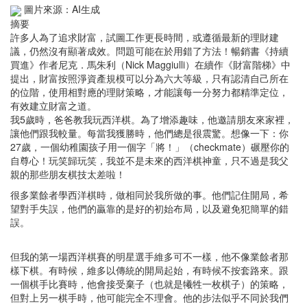
圖片來源：AI生成
摘要
許多人為了追求財富，試圖工作更長時間，或遵循最新的理財建
議，仍然沒有顯著成效。問題可能在於用錯了方法！暢銷書《持續
買進》作者尼克．馬朱利（Nick Maggiulli）在續作《財富階梯》中
提出，財富按照淨資產規模可以分為六大等級，只有認清自己所在
的位階，使用相對應的理財策略，才能讓每一分努力都精準定位，
有效建立財富之道。
我5歲時，爸爸教我玩西洋棋。為了增添趣味，他邀請朋友來家裡，
讓他們跟我較量。每當我獲勝時，他們總是很震驚。想像一下：你
27歲，一個幼稚園孩子用一個字「將！」（checkmate）碾壓你的
自尊心！玩笑歸玩笑，我並不是未來的西洋棋神童，只不過是我父
親的那些朋友棋技太差啦！
很多業餘者學西洋棋時，做相同於我所做的事。他們記住開局，希
望對手失誤，他們的贏靠的是好的初始布局，以及避免犯簡單的錯
誤。
但我的第一場西洋棋賽的明星選手維多可不一樣，他不像業餘者那
樣下棋。有時候，維多以傳統的開局起始，有時候不按套路來。跟
一個棋手比賽時，他會接受棄子（也就是犧牲一枚棋子）的策略，
但對上另一棋手時，他可能完全不理會。他的步法似乎不同於我們