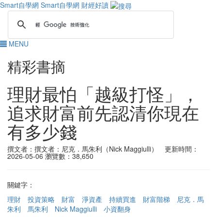
Smart自學網
Smart自學網 財經好讀
MENU
精彩書摘
理財最怕「越級打怪」，
追求財富前先認清你現在
有多少錢
撰文者：撰文者：尼克．馬朱利（Nick Maggiulli） 更新時間：
2026-05-06
瀏覽數：38,650
關鍵字：
理財
投資策略
財富
淨資產
持續買進
財富階梯
尼克．馬
朱利
馬朱利
Nick Maggiulli
小資翻身