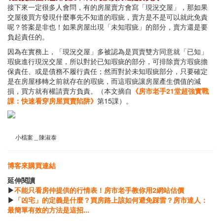
接下來一定很多人會問，有的房屋賣方會寫「現況交屋」，那如果
交屋後買方發現什麼事先不知道的瑕疵，賣方是不是可以就此免責
呢？答案是非也！如果房屋出現「未知瑕疵」的部分，賣方還是要
負起責任的。
因為在實務上，「現況交屋」多被認為是買賣雙方同意就「已知」
瑕疵進行現況交屋，所以對於已知瑕疵的部分，可排除賣方瑕疵擔
保責任、或是債務不履行責任；然而對於未知瑕疵部分，只要確定
是在房屋移轉之前就存在的瑕疵，而這瑕疵讓房屋產生價值的減
損，買方就有權請賣方負責。（本文摘自
《房市老手21堂超強實戰
課：快速看穿房屋買賣陷阱》
第15課）。
小檔案＿陳淑泰
博客來購買連結
延伸閱讀
▶
不能只看房仲提供的行情表！房市老手教你用2網站估價
▶
「凶宅」的定義是什麼？買房路上該如何避免踩雷？房市達人：
最簡單有效的方法是這招...