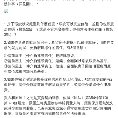
幾件事（詳見圖1）：
1.房子瑕疵狀況嚴重到什麼程度？瑕疵可以完全修復，並且你也願意
居住嗎（接第2點）？還是不管怎麼修理，你都無法住在裡面（接第
3點）？
2.如果你還是喜歡這個房子，希望房子瑕疵可以修復就好，那麼你要
求的就是前屋主要負瑕疵擔保的責任。有3個選項：
①請前屋主（仲介負連帶責任）把瑕疵修復。
②請前屋主（仲介負連帶責任）賠錢，金額則以修復瑕疵為基準。
③請前屋主（仲介負連帶責任）賠錢，金額以房子因這項瑕疵而產
生價值減損的部分為基準。
3.如果你完全沒辦法接受你在房屋裡發現的瑕疵，那麼你要做的有2
個動作：請仲介協調前屋主解除買賣契約，並請仲介退還仲介服務
費。
買方和原屋主之間是買賣契約關係，依據《民法》第354條第1項、
第373條規定，原屋主將房屋物移轉於買受人時，應擔保房屋無滅失
或減少價值的瑕疵，也沒有滅失或減少通常效用或契約預定效用的
瑕疵。這就是所謂賣方有瑕疵擔保責任的法條來源。