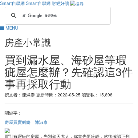
Smart自學網
Smart自學網 財經好讀
MENU
房產小常識
買到漏水屋、海砂屋等瑕
疵屋怎麼辦？先確認這3件
事再採取行動
撰文者：陳淑泰
更新時間：2022-05-25
瀏覽數：15,898
關鍵字：
房屋買賣糾紛
陳淑泰
買到有瑕疵的房屋，先別怨天尤人，你首先要冷靜，然後確認下列