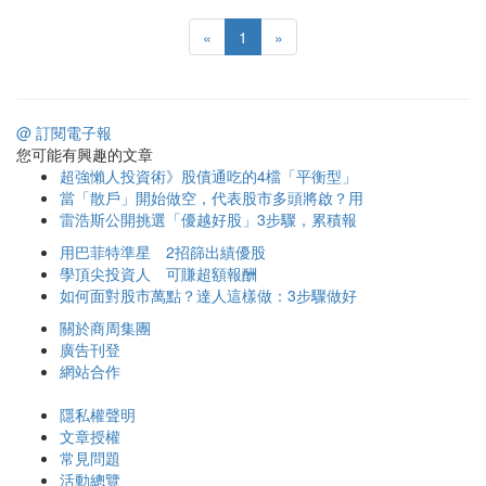
«
1
»
@ 訂閱電子報
您可能有興趣的文章
超強懶人投資術》股債通吃的4檔「平衡型」
當「散戶」開始做空，代表股市多頭將啟？用
雷浩斯公開挑選「優越好股」3步驟，累積報
用巴菲特準星 2招篩出績優股
學頂尖投資人 可賺超額報酬
如何面對股市萬點？達人這樣做：3步驟做好
關於商周集團
廣告刊登
網站合作
隱私權聲明
文章授權
常見問題
活動總覽