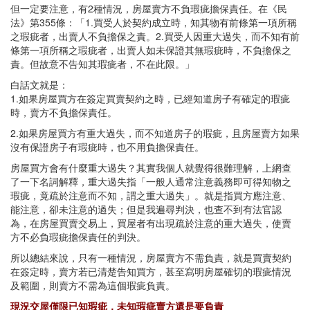
但一定要注意，有2種情況，房屋賣方不負瑕疵擔保責任。在《民
法》第355條：「1.買受人於契約成立時，知其物有前條第一項所稱
之瑕疵者，出賣人不負擔保之責。2.買受人因重大過失，而不知有前
條第一項所稱之瑕疵者，出賣人如未保證其無瑕疵時，不負擔保之
責。但故意不告知其瑕疵者，不在此限。」
白話文就是：
1.如果房屋買方在簽定買賣契約之時，已經知道房子有確定的瑕疵
時，賣方不負擔保責任。
2.如果房屋買方有重大過失，而不知道房子的瑕疵，且房屋賣方如果
沒有保證房子有瑕疵時，也不用負擔保責任。
房屋買方會有什麼重大過失？其實我個人就覺得很難理解，上網查
了一下名詞解釋，重大過失指「一般人通常注意義務即可得知物之
瑕疵，竟疏於注意而不知，謂之重大過失」。就是指買方應注意、
能注意，卻未注意的過失；但是我遍尋判決，也查不到有法官認
為，在房屋買賣交易上，買屋者有出現疏於注意的重大過失，使賣
方不必負瑕疵擔保責任的判決。
所以總結來說，只有一種情況，房屋賣方不需負責，就是買賣契約
在簽定時，賣方若已清楚告知買方，甚至寫明房屋確切的瑕疵情況
及範圍，則賣方不需為這個瑕疵負責。
現況交屋僅限已知瑕疵，未知瑕疵賣方還是要負責