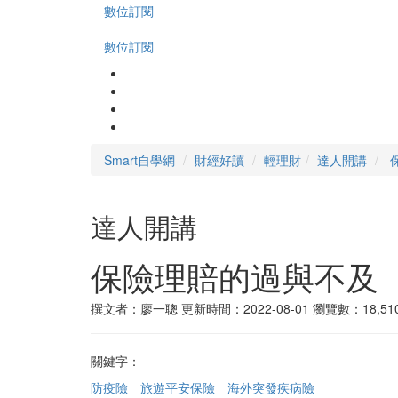
數位訂閱
數位訂閱
Smart自學網
財經好讀
輕理財
達人開講
達人開講
保險理賠的過與不及
撰文者：廖一聰
更新時間：2022-08-01
瀏覽數：18,51
關鍵字：
防疫險
旅遊平安保險
海外突發疾病險