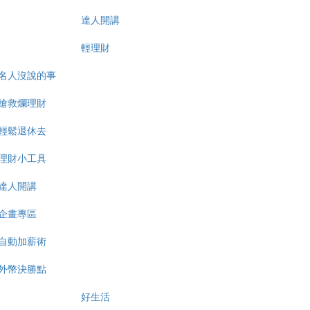
達人開講
輕理財
名人沒說的事
搶救爛理財
輕鬆退休去
理財小工具
達人開講
企畫專區
自動加薪術
外幣決勝點
好生活