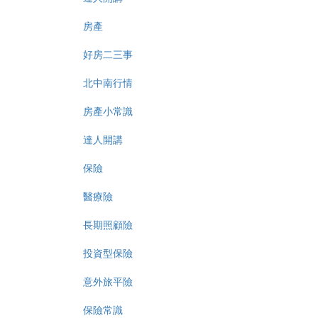
房產
好房二三事
北中南行情
房產小常識
達人開講
保險
醫療險
長期照顧險
投資型保險
意外旅平險
保險常識