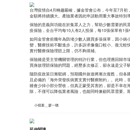
台灣疫情自4月轉趨嚴峻，據金管會公布，今年至7月初，
金額將持續擴大。產險業者因此申請動用重大事故特別
保險的意義與功能在於集眾人之力，幫助少數需要的民
疫保險，全台平均每10人有2人投保，每10張保單有1
如同金管會前幾年為防堵少數人購買多張保單，因小病
變，醫療技術不斷進步，許多訴求像傷口較小、復元較
實付醫療保險理賠上限，仍不夠填補。
保險雖是受主管機關管理的特許行業，但也理應回歸市
買身故理賠保險的問題，經歷多次修正，卻永遠是父子
隨防疫政策日漸鬆綁，預期國外旅遊將漸次復甦，但各
且必備的「海外突發疾病實支實付醫療附約」。此時，
雖會少掉小部分營收，但真正蒙受其害的，卻是不幸在
除，不僅可以降低業者風險，也能同時兼顧民眾需要。
小檔案＿廖一聰
延伸閱讀