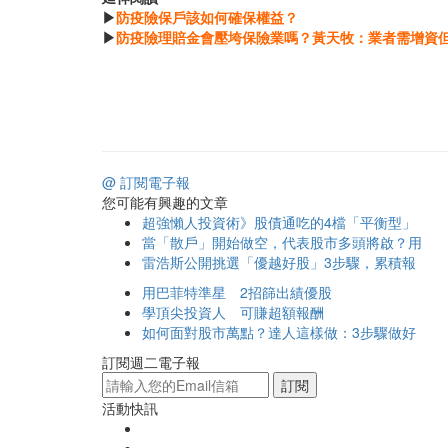
▶
防疫險保戶該如何確保權益？
▶
防疫險理賠金會壓垮保險業嗎？黃天牧：業者需增資
@ 訂閱電子報
您可能有興趣的文章
超強懶人投資術》股債通吃的4檔「平衡型」
當「散戶」開始做空，代表股市多頭將啟？用
雷浩斯公開挑選「優越好股」3步驟，累積報
用巴菲特準星 2招篩出績優股
學頂尖投資人 可賺超額報酬
如何面對股市萬點？達人這樣做：3步驟做好
訂閱週二電子報
訂閱
活動快訊