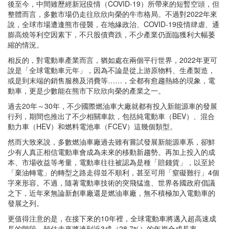
後至今，中間雖歷經新冠疫情（COVID-19）所帶來的短暫空頭，但
整體而言，多數市場仍走往欣欣向榮的牛市格局。不過對2022年來
說，全球市場遭逢熊市侵襲，在地緣政治、COVID-19疫情肆虐、通
膨高燒等利空因素下，不只股債齊跌，不少產業仍面臨獲利大幅萎
縮的情況。
相反的，對電動車產業而言，猶如處在兩個平行世界，2022年更可
說是「全球電動車元年」，因為不論是從上游原物料、生產製造，
或是到末端的銷售服務及消費等……，全都有愈趨熱絡的現象，電
動車，更是少數能在熊市下欣欣向榮的產業之一。
過去20年～30年，不少國際燃油車大廠就都有投入新能源車的發展
行列，期間也推出了不少相關車款，包括純電動車（BEV）、混合
動力車（HEV）和燃料電池車（FCEV）這幾個類型。
然而大致來說，多數燃油車廠過去雖有嘗試發展新能源車系，卻鮮
少有人真正相信電動車會成為未來的移動新趨勢。再加上投入的成
本、市場收益等考量，電動車往往被認為是種「賠錢貨」，以至於
「棄油轉電」的轉型之路走得並不順利，甚至可用「窒礙難行」4個
字來形容。不過，隨著電動車技術的突飛猛進、世界各國政府倡議
之下，近年來無論新創車廠還是燃油車廠，無不積極加入電動車的
發展之列。
更值得注意的是，在接下來的10年裡，全球電動車將邁入超高速成
長的階段，預估未來將達到近3成（28.7%）的年複合成長率