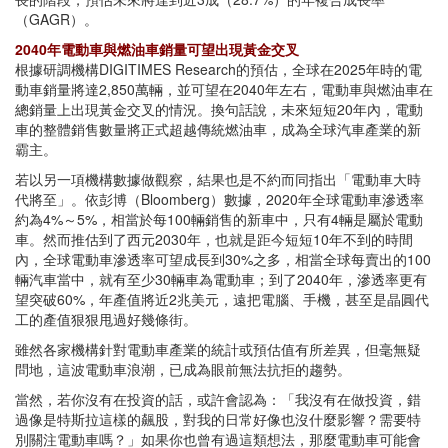
（GAGR）。
2040年電動車與燃油車銷量可望出現黃金交叉
根據研調機構DIGITIMES Research的預估，全球在2025年時的電
動車銷量將達2,850萬輛，並可望在2040年左右，電動車與燃油車在
總銷量上出現黃金交叉的情況。換句話說，未來短短20年內，電動
車的整體銷售數量將正式超越傳統燃油車，成為全球汽車產業的新
霸主。
若以另一項機構數據做觀察，結果也是不約而同指出「電動車大時
代將至」。依彭博（Bloomberg）數據，2020年全球電動車滲透率
約為4%～5%，相當於每100輛銷售的新車中，只有4輛是屬於電動
車。然而推估到了西元2030年，也就是距今短短10年不到的時間
內，全球電動車滲透率可望成長到30%之多，相當全球每賣出的100
輛汽車當中，就有至少30輛車為電動車；到了2040年，滲透率更有
望突破60%，年產值將近2兆美元，遠把電腦、手機，甚至是晶圓代
工的產值狠狠甩過好幾條街。
雖然各家機構針對電動車產業的統計或預估值有所差異，但毫無疑
問地，這波電動車浪潮，已成為眼前無法抗拒的趨勢。
當然，若你沒有在投資的話，或許會認為：「我沒有在做投資，錯
過像是特斯拉這樣的飆股，對我的日常好像也沒什麼影響？需要特
別關注電動車嗎？」如果你也曾有過這類想法，那麼電動車可能會