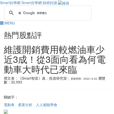
Smart自學網
Smart自學網 財經好讀
MENU
熱門股點評
維護開銷費用較燃油車少
近3成！從3面向看為何電
動車大時代已來臨
撰文者：《Smart智富》真．投資研究室
瀏覽
數：32,593
關鍵字：
電動車
產業分析
人人都能學會