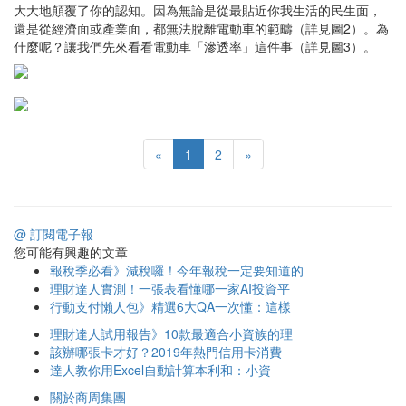
大大地顛覆了你的認知。因為無論是從最貼近你我生活的民生面，
還是從經濟面或產業面，都無法脫離電動車的範疇（詳見圖2）。為
什麼呢？讓我們先來看看電動車「滲透率」這件事（詳見圖3）。
«
1
2
»
@ 訂閱電子報
您可能有興趣的文章
報稅季必看》減稅囉！今年報稅一定要知道的
理財達人實測！一張表看懂哪一家AI投資平
行動支付懶人包》精選6大QA一次懂：這樣
理財達人試用報告》10款最適合小資族的理
該辦哪張卡才好？2019年熱門信用卡消費
達人教你用Excel自動計算本利和：小資
關於商周集團