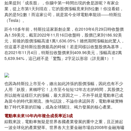
如果提到「成長股」，你腦中第一時間出現的會是誰呢？有家企
業，從上市第1天到現在，它的股價漲幅竟來到5位數！你沒看錯，
真的是5位數！而這家公司，就是當今全球電動車龍頭——特斯拉
（Tesla）。
距今10多年前，特斯拉這家新創企業，在2010年6月29日時收盤價
為1.59美元，截至2022年11月16日收盤時，股價已來到186.92美
元，前後的股價漲幅高達1萬1,636.05%！雖然期間漲幅如此驚人，
但這還不是特斯拉股價最高的時候！若是同樣以收盤股價為基準，
在2021年11月4日，特斯拉收盤價來到409.96美元，漲幅高達2萬
5,639.94%，這已經不是「驚豔」2字足以形容（詳見圖1）！
也因為特斯拉上市至今，繳出如此誇張的股價漲幅，因此也有不少
人用「妖股」來稱呼它！上市至今短短12年左右的時間，其股價之
所以能有這樣巨大的漲幅，最大原因之一，不外乎就是電動車已成
為當今的時代新潮流。換句話說，不論你承認與否，電動車確實轉
動了時代革新的巨輪，成為全球關注、竭力發展的核心產業。
電動車未來10年內年複合成長率近3成
綜觀來說，電動車無疑是世界各國產業發展的重中之重，且正掀起
一波全球化的產業變革。世界各大主要金融市場自2008年金融海嘯