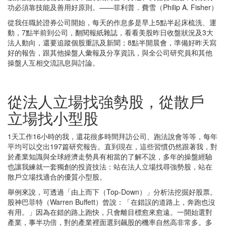
功必須靠技能及善用好原則。——菲利普．費雪（Philip A. Fisher）
從我任職於證券公司開始，每天的作息多是早上5點半起床梳洗、運
動，7點半前到公司，翻閱報紙雜誌，看看美股昨日收盤狀況及3大
法人動向，還要追蹤個股重訊及新聞；8點半開晨會，準備好昨天寫
好的報告，跟其他操盤人彙報及分享資訊，與全公司研究員和其他
操盤人互相交流訊息與討論。
從法人立場找強勢股，從散戶
立場找小型股
1天工作16小時的我，還花很多時間拜訪公司、跑法說會等等，每年
平均可以交出197篇研究報告。直到現在，這些習慣仍然跟著我，對
於產業知識與全球經濟走勢具有相當的了解不說，多年的操盤經驗
也讓我練就一套獨創的投資技法：站在法人立場找尋強勢股，站在
散戶立場找適合的優質小型股。
舉例來說，可透過「由上而下（Top-Down）」分析法挖掘好股票。
股神巴菲特（Warren Buffett）曾說：「在錯誤的道路上，奔跑也沒
有用。」因為在錯的路上跑快，只會離目標愈來愈遠。一開始選對
產業，事半功倍，對的產業裡面選到飆股的機率自然高非常多。多