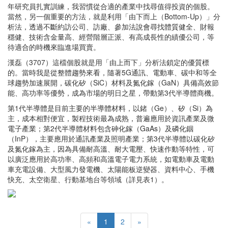
年研究員扎實訓練，我習慣從合適的產業中找尋值得投資的個股。
當然，另一個重要的方法，就是利用「由下而上（Bottom-Up）」分
析法，透過不斷約訪公司、訪廠、參加法說會尋找體質健全、財報
穩健、技術含金量高、經營階層正派、有高成長性的績優公司，等
待適合的時機來臨進場買賣。
漢磊（3707）這檔個股就是用「由上而下」分析法鎖定的優質標
的。當時我是從整體趨勢來看，隨著5G通訊、電動車、碳中和等全
球趨勢加速展開，碳化矽（SiC）材料及氮化鎵（GaN）具備高效節
能、高功率等優勢，成為市場的明日之星，帶動第3代半導體商機。
第1代半導體是目前主要的半導體材料，以鍺（Ge）、矽（Si）為
主，成本相對便宜，製程技術最為成熟，普遍應用於資訊產業及微
電子產業；第2代半導體材料包含砷化鎵（GaAs）及磷化銦
（InP），主要應用於通訊產業及照明產業；第3代半導體以碳化矽
及氮化鎵為主，因為具備耐高溫、耐大電壓、快速作動等特性，可
以廣泛應用於高功率、高頻和高溫電子電力系統，如電動車及電動
車充電設備、大型風力發電機、太陽能板逆變器、資料中心、手機
快充、太空衛星、行動基地台等領域（詳見表1）。
«
1
2
»