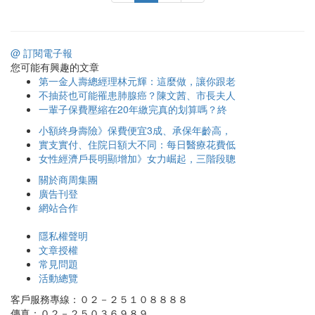
@ 訂閱電子報
您可能有興趣的文章
第一金人壽總經理林元輝：這麼做，讓你跟老
不抽菸也可能罹患肺腺癌？陳文茜、市長夫人
一輩子保費壓縮在20年繳完真的划算嗎？終
小額終身壽險》保費便宜3成、承保年齡高，
實支實付、住院日額大不同：每日醫療花費低
女性經濟戶長明顯增加》女力崛起，三階段聰
關於商周集團
廣告刊登
網站合作
隱私權聲明
文章授權
常見問題
活動總覽
客戶服務專線：０２－２５１０８８８８
傳真：０２－２５０３６９８９