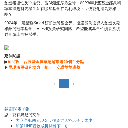
創造報復性反彈走勢。當AI潮流席捲全球，2023年哪些基金能夠精
準掌握趨勢先機？又有哪些基金在高利環境下，仍能創造高效報
酬？
2024年「晨星暨Smart智富台灣基金獎」優選能為投資人創造長期
報酬的冠軍基金、ETF和投資研究團隊，希望能成為各位讀者累積
財富路上的好幫手。
延伸閱讀
▶
AI助攻 台股基金贏家超越市場20個百分點
▶
展現深厚研究功力 統一、安聯雙雙獲獎
«
1
»
@ 訂閱電子報
您可能有興趣的文章
大立光配68元現金，投資達人怪老子：太少
解讀LINE營收成長關鍵下一步