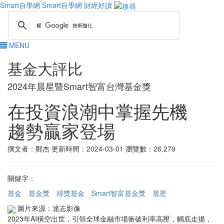
Smart自學網
Smart自學網 財經好讀
MENU
基金大評比
2024年晨星暨Smart智富台灣基金獎
在投資浪潮中掌握先機
趨勢贏家登場
撰文者：鄭杰
更新時間：2024-03-01
瀏覽數：26,279
關鍵字：
基金
基金獎
得獎基金
Smart智富基金獎
晨星
圖片來源：達志影像
2023年AI橫空出世，引領全球金融市場衝破利率高壓，觸底走揚，