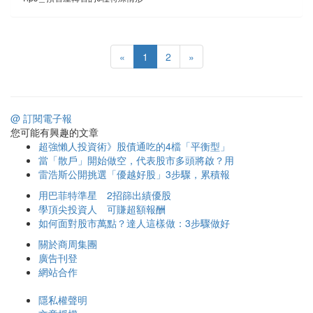
«
1
2
»
@ 訂閱電子報
您可能有興趣的文章
超強懶人投資術》股債通吃的4檔「平衡型」
當「散戶」開始做空，代表股市多頭將啟？用
雷浩斯公開挑選「優越好股」3步驟，累積報
用巴菲特準星 2招篩出績優股
學頂尖投資人 可賺超額報酬
如何面對股市萬點？達人這樣做：3步驟做好
關於商周集團
廣告刊登
網站合作
隱私權聲明