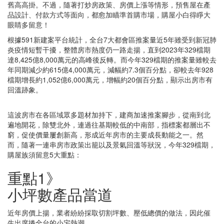
舊高高掛。不過，隨著打炒房政策、房價上漲等情形，預售屋在產
品設計、付款方式等面向，都愈加瞄準首購市場，購屋小白得睜大
眼睛多留意！
根據591新建案平台統計，全台7大都會區推案量近5年雖受到新冠肺
炎疫情短暫干擾，整體房市熱度仍一路走揚，直到2023年329檔期
達8,425億8,000萬元的高峰後反轉。而今年329檔期的推案量雖較去
年同期減少約615億4,000萬元，減幅約7.3個百分點，卻較去年928
檔期增長約1,052億6,000萬元，增幅約20個百分點，顯示出房市有
回溫跡象。
這波房市在各區域眾多題材加持下，建商加速推案腳步，從南到北
遍地開花，除雙北外，連過往基期較低的中南部，指標案都層出不
窮，促使價量屢創新高，形成近年房市的主要成長動能之一。然
而，隨著一連串房市政策出籠以及景氣回溫等狀況，今年329檔期，
購屋族須留意5大重點：
重點1》
小坪數產品當道
近年房價上揚，業者紛紛採取切割坪數、壓低總價的做法，因此催
生出席捲全台的小宅熱潮。