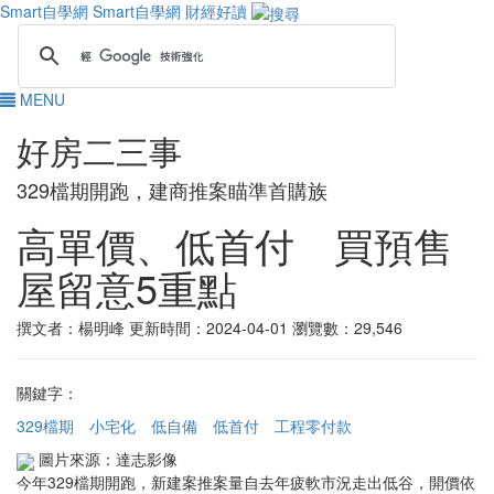
Smart自學網
Smart自學網 財經好讀
MENU
好房二三事
329檔期開跑，建商推案瞄準首購族
高單價、低首付 買預售
屋留意5重點
撰文者：楊明峰
更新時間：2024-04-01
瀏覽數：29,546
關鍵字：
329檔期
小宅化
低自備
低首付
工程零付款
圖片來源：達志影像
今年329檔期開跑，新建案推案量自去年疲軟市況走出低谷，開價依