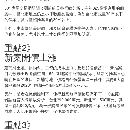
591房屋交易網新聞公關組組長林哲緯分析，今年329檔期進場的個
案中，雙北市地區仍是小坪數產品當道，例如台北市規畫30坪以下
的個案，就占整體推案量的30%以上。
此外，中南部隨著房價上漲及家庭結構改變等因素，也開始邁向小
宅化的跡象，尤其以寸土寸金的蛋黃區更加明顯。
重點2》
新案開價上漲
建商將土地、原物料、工資的成本上漲，反映於售價當中，新推案
目前較難出現降價空間。591新建案平台市調顯示，除新竹推案重心
轉往外圍的湖口、新埔等地，價格自然低蛋黃區一截外，其餘6大都
會區都較2023年同期平均開價約上調1%～5%。
另外，業者在總價控制下，使得新案每坪價格居高不下，《住展》
雜誌發言人陳炳辰分析，台北市2,000萬元、新北市1,500萬元、其
餘五都1,000萬元，為一般購屋民眾的可負擔總價上緣，但建商考量
成本，因此不斷縮小坪數，促使單價走揚。
重點3》