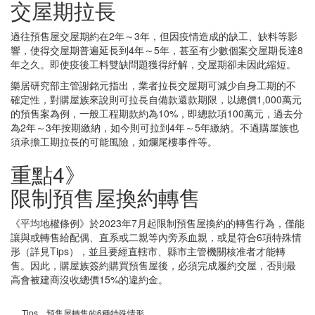
交屋期拉長
過往預售屋交屋期約在2年～3年，但因疫情造成的缺工、缺料等影
響，使得交屋期普遍延長到4年～5年，甚至有少數個案交屋期長達8
年之久。即使疫後工料雙缺問題獲得紓解，交屋期卻未因此縮短。
樂居研究部主管謝銘元指出，業者拉長交屋期可減少自身工期的不
確定性，對購屋族來說則可拉長自備款還款期限，以總價1,000萬元
的預售案為例，一般工程期款約為10%，即總款項100萬元，過去分
為2年～3年按期繳納，如今則可拉到4年～5年繳納。不過購屋族也
須承擔工期拉長的可能風險，如爛尾樓事件等。
重點4》
限制預售屋換約轉售
《平均地權條例》於2023年7月起限制預售屋換約的轉售行為，僅能
讓與或轉售給配偶、直系或二親等內旁系血親，或是符合6項特殊情
形（詳見Tips），並且要經直轄市、縣市主管機關核准者才能轉
售。因此，購屋族簽約購買預售屋後，必須完成履約交屋，否則最
高會被建商沒收總價15%的違約金。
Tips＿預售屋轉售的6種特殊情形