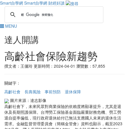
Smart自學網
Smart自學網 財經好讀
MENU
達人開講
高齡社會保險新趨勢
撰文者：王儷玲
更新時間：2024-04-01
瀏覽數：57,855
關鍵字：
高齡社會
長壽風險
事前預防
退休保障
圖片來源：達志影像
高齡社會下，未來民眾對商業保險的依賴度將顯著提升，尤其是退
休及長期照護保障。台灣勞工保險基金面臨嚴重財務危機、勞工勞
退自提率偏低，現行政府退休給付已無法支應國人未來的退休生活
需求。金融監督管理委員會（簡稱金管會）資料也顯示，截至2023