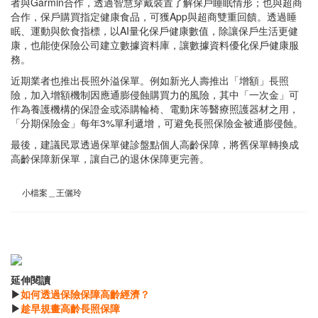
者與Garmin合作，透過智慧穿戴裝置了解保戶睡眠情形；也與超商
合作，保戶購買指定健康食品，可獲App與超商雙重回饋。透過睡
眠、運動與飲食指標，以AI量化保戶健康數值，除讓保戶生活更健
康，也能使保險公司建立數據資料庫，讓數據資料優化保戶健康服
務。
近期業者也推出長照外溢保單。例如新光人壽推出「增額」長照
險，加入增額機制因應通膨侵蝕購買力的風險，其中「一次金」可
作為養護機構的保證金或添購輪椅、電動床等醫療照護器材之用，
「分期保險金」每年3%單利遞增，可避免長照保險金被通膨侵蝕。
最後，建議民眾透過保單健診盤點個人高齡保障，將舊保單轉換成
高齡保障新保單，讓自己的退休保障更完善。
小檔案＿王儷玲
延伸閱讀
▶
如何透過保險保障高齡經濟？
▶
趁早規畫高齡長照保障