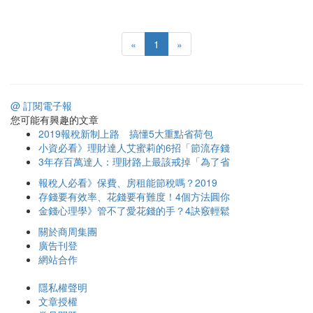
«
1
»
@ 訂閱電子報
您可能有興趣的文章
2019報稅新制上路 搞懂5大重點省荷包
小資必看》理財達人艾蜜莉的6招「節流存錢
3年存百萬達人：理財路上最該戒掉「為了省
報稅人必看》保費、房租能節稅嗎？2019
存錢要有效率、花錢要有難度！4個方法圓你
金錢心理學》管不了愛花錢的手？4訣竅輕鬆
關於商周集團
廣告刊登
網站合作
隱私權聲明
文章授權