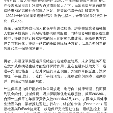
年6月底，國人長照險投保率僅4.32%，年金險保費市占率僅16%。
在長壽風險提高且利率與通貨膨脹加大之下，民眾應提早透過商業
保險來補足高齡社會保障之不足。勤業眾信聯合會計師事務所
《2024全球保險產業趨勢展望》報告也指出，未來保險業將更科技
化、個人化。
首先，保險業將強化個人化保單與數位服務。許多壽險業者積極投
入數位科技應用，藉AI智能提供顧問服務，同時研發AI財務保險規畫
模型，提供更貼近民眾需求的個人化財務規畫建議。保險銷售方式
也走向數位化，提供一站式的高齡保障解決方案，以混合型保單銷
售取代單一保單個別銷售。
再者，外溢保單將透過異業結合打造健康生態系。未來保險將不是
在意外或疾病發生後才能發揮保障作用，且在金融科技助力下，透
過事先預防能進一步提升保險的真正價值。外溢保單的誕生，讓保
險從「事後理賠」，走向「事前預防」，兼顧健康與保障，達到客
戶、保險公司雙贏的局面。
外溢保單是由保戶配合保險公司規定，進行自主健康管理，從而得
到現金給付、折減保費、增加保額等促進健康服務。截至2023年，
台灣外溢保單初年度保費收入較2022年成長33%。以國泰人壽健康
生活圈為例，業者推動運動步行App，結合迪卡儂（Decathlon）運
動社團與FitBack健康吧，鼓勵保戶完成運動任務；睡眠監控上，業