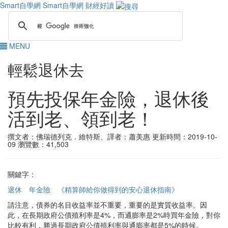
Smart自學網
Smart自學網 財經好讀
MENU
輕鬆退休去
預先投保年金險，退休後
活到老、領到老！
撰文者：佛瑞德列克．維特斯、譯者：蕭美惠
更新時間：2019-10-
09
瀏覽數：41,503
關鍵字：
退休
年金險
《精算師給你做得到的安心退休指南》
請注意，債券的名目收益率並不重要，重要的是實質收益率。因
此，在長期政府公債殖利率是4%，而通膨率是2%時買年金險，對你
比較有利，勝過長期政府公債殖利率與通膨率都是5%的時候。