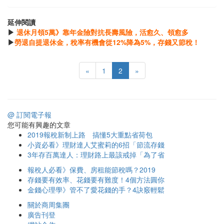
延伸閱讀
▶
退休月領5萬》靠年金險對抗長壽風險，活愈久、領愈多
▶
勞退自提退休金，稅率有機會從12%降為5%，存錢又節稅！
«
1
2
»
@ 訂閱電子報
您可能有興趣的文章
2019報稅新制上路 搞懂5大重點省荷包
小資必看》理財達人艾蜜莉的6招「節流存錢
3年存百萬達人：理財路上最該戒掉「為了省
報稅人必看》保費、房租能節稅嗎？2019
存錢要有效率、花錢要有難度！4個方法圓你
金錢心理學》管不了愛花錢的手？4訣竅輕鬆
關於商周集團
廣告刊登