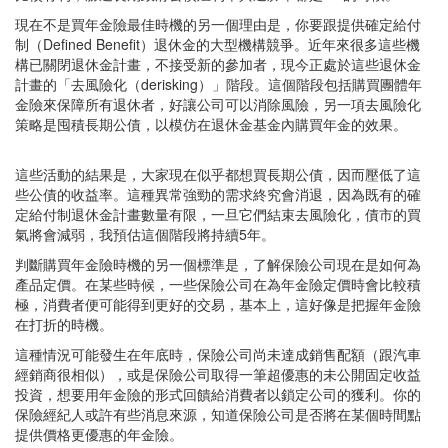
現在不是買年金險最佳時機的另一個理由是，你要跟提供確定給付
制（Defined Benefit）退休金的大型機構競爭。近年來很多這些機
構已關閉退休金計畫，不接受新的參加者，現今正處於這些退休金
計畫的「去風險化（derisking）」階段。這個階段包括購買團體年
金險來保障所有退休者，好讓公司可以消除風險，另一項去風險化
策略是囤積長期公債，以模仿在退休金基金內購買年金的效果。
這些活動的結果是，大家現在似乎都想買長期公債，因而壓低了這
些公債的收益率。這種異常強勁的需求終究會消退，因為既有的確
定給付制退休金計畫數量有限，一旦它們結束去風險化，債市的買
氣將會減弱，我預估這個階段將持續5年。
判斷購買年金險時機的另一個標準是，了解保險公司現在是如何為
產品定價。在某些時候，一些保險公司在為年金險定價時會比較積
極，消費者便可能得到更好的交易，基本上，這好像是把握年金險
在打折的時機。
這種情況可能發生在年底時，保險公司尚未達成銷售配額（跟汽車
經銷商很相似），或是保險公司取得一筆超優惠的未公開固定收益
投資，想要用年金險的形式回饋給消費者以鎖定公司的獲利。你的
保險經紀人或許有些消息來源，知道保險公司是否將在某個時間點
提供價格更優惠的年金險。