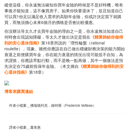
縱使這樣，你永遠無法確知你買年金險的時候是不是好時機，唯有
事後才能知道，這不像買房子。如果你快要退休了，並且知道自己
可以買1份足以滿足收入需求的高額年金險，你或許決定當下就購
買，而無須擔心未來6個月的價格是否會比較優惠。
你沒辦法等太久才去買年金險的理由之一是，你永遠無法知道自己
何時會出現認知障礙，等太久才做出決定是我在
《精算師給你做得
到的安心退休指南》
第16章所說的「理性輪盤（rational
roulette）」現象。雖然你應該在自己做出穩健財務決策的能力開始
衰退之前便購買年金，你在能力衰退的情況出現可能並不自知，為
求謹慎，你應該早點行動，而不是晚一點再做，其中一個做法是預
先決定在75歲前投保年金險。（本文摘自
《精算師給你做得到的安
心退休指南》
第18章）
博客來購買連結
作者小檔案＿佛瑞德列克．維特斯（Frederick Vettese）
譯者小檔案＿蕭美惠