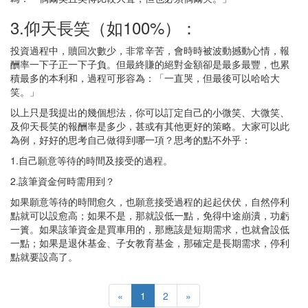
3.仰天長笑（如100%）：
投資過程中，贖回次數少，非常辛苦，會時時被波動撼動心情，報
酬率一下子正一下子負。但最終賺的絕對金額卻是最多最豐，也累
積最多的本利和，過程可形容為：「一直哭，但最後可以哈哈大
笑。」
以上只是我提出的幾個想法，你可以訂定自己的小微笑、大微笑、
及仰天長笑的報酬率是多少，甚或有其他更好的策略。大家可以此
為例，好好的思考自己做得到哪一項？思考的點不外乎：
1.自己願意等待的時間及接受的過程。
2.該筆資金何時需用到？
如果願意等待的時間愈久，也願意接受過程的起起伏伏，自然停利
點就可以設愈高；如果不是，那就設低一點，免得中途崩潰，功虧
一簣。如果該筆資金是買車用的，那應該是短期需求，也就會設低
一點；如果是退休基金、子女教育基金，那確定是長期需求，停利
點就要設高了。
«
1
2
»