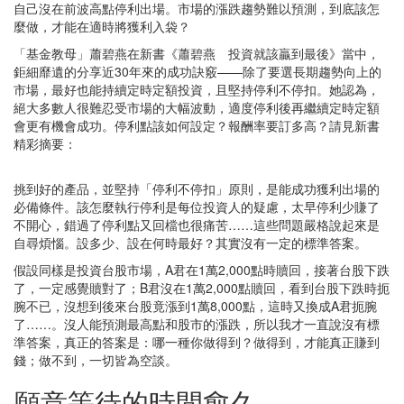
自己沒在前波高點停利出場。市場的漲跌趨勢難以預測，到底該怎
麼做，才能在適時將獲利入袋？
「基金教母」蕭碧燕在新書《蕭碧燕 投資就該贏到最後》當中，
鉅細靡遺的分享近30年來的成功訣竅——除了要選長期趨勢向上的
市場，最好也能持續定時定額投資，且堅持停利不停扣。她認為，
絕大多數人很難忍受市場的大幅波動，適度停利後再繼續定時定額
會更有機會成功。停利點該如何設定？報酬率要訂多高？請見新書
精彩摘要：
挑到好的產品，並堅持「停利不停扣」原則，是能成功獲利出場的
必備條件。該怎麼執行停利是每位投資人的疑慮，太早停利少賺了
不開心，錯過了停利點又回檔也很痛苦……這些問題嚴格說起來是
自尋煩惱。設多少、設在何時最好？其實沒有一定的標準答案。
假設同樣是投資台股市場，A君在1萬2,000點時贖回，接著台股下跌
了，一定感覺贖對了；B君沒在1萬2,000點贖回，看到台股下跌時扼
腕不已，沒想到後來台股竟漲到1萬8,000點，這時又換成A君扼腕
了……。沒人能預測最高點和股市的漲跌，所以我才一直說沒有標
準答案，真正的答案是：哪一種你做得到？做得到，才能真正賺到
錢；做不到，一切皆為空談。
願意等待的時間愈久