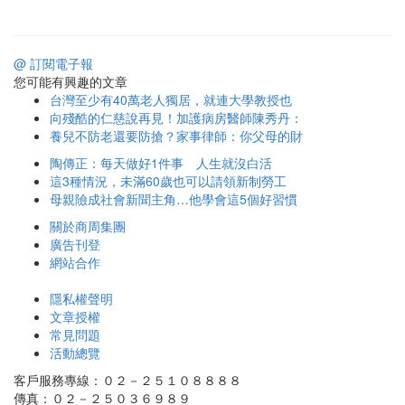
@ 訂閱電子報
您可能有興趣的文章
台灣至少有40萬老人獨居，就連大學教授也
向殘酷的仁慈說再見！加護病房醫師陳秀丹：
養兒不防老還要防搶？家事律師：你父母的財
陶傳正：每天做好1件事 人生就沒白活
這3種情況，未滿60歲也可以請領新制勞工
母親險成社會新聞主角…他學會這5個好習慣
關於商周集團
廣告刊登
網站合作
隱私權聲明
文章授權
常見問題
活動總覽
客戶服務專線：０２－２５１０８８８８
傳真：０２－２５０３６９８９