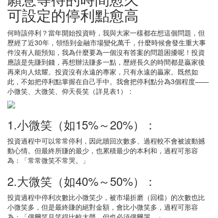
可設定的停利點愈高
何時該停利？當年開始投資時，我與大家一樣都在想這個問題，但
歷經了近30年，領悟到金融市場變化萬千，什麼時候會發生重大事
件沒有人能預知，我為什麼要為一個沒有答案的問題困擾呢！投資
應該是先賺到錢，再想辦法賺多一點，歷經長久的時間都是贏家後
再來向人炫耀。投資沒有永遠的專家，只有永遠的贏家。既然如
此，不如把停利點掌握在自己手中。我會把停利點分為3個程度——
小微笑、大微笑、仰天長笑（詳見表1）：
1.小微笑（如15%～20%）：
投資過程中可以常常停利，因此贖回次數多、過程較不會被波動撼
動心情。但最終所賺的最少，也累積最少的本利和，過程可形容
為：「常常微笑不常哭。」
2.大微笑（如40%～50%）：
投資過程中停利次數比小微笑少，被市場折磨（回檔）的次數也比
小微笑多，但是最終賺的絕對金額，會比小微笑多，過程可形容
為：「偶爾笑且笑得比較大聲，但也必須偶爾哭。」