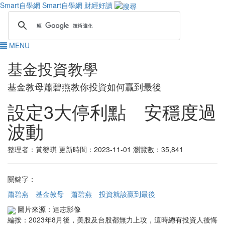
Smart自學網
Smart自學網 財經好讀
MENU
基金投資教學
基金教母蕭碧燕教你投資如何贏到最後
設定3大停利點 安穩度過
波動
整理者：黃嫈琪
更新時間：2023-11-01
瀏覽數：35,841
關鍵字：
蕭碧燕
基金教母
蕭碧燕 投資就該贏到最後
圖片來源：達志影像
編按：2023年8月後，美股及台股都無力上攻，這時總有投資人後悔