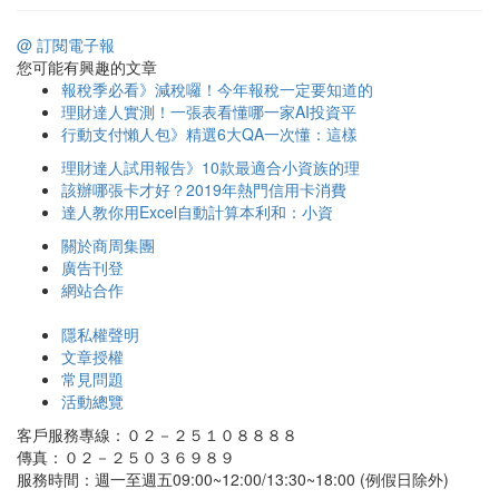
@ 訂閱電子報
您可能有興趣的文章
報稅季必看》減稅囉！今年報稅一定要知道的
理財達人實測！一張表看懂哪一家AI投資平
行動支付懶人包》精選6大QA一次懂：這樣
理財達人試用報告》10款最適合小資族的理
該辦哪張卡才好？2019年熱門信用卡消費
達人教你用Excel自動計算本利和：小資
關於商周集團
廣告刊登
網站合作
隱私權聲明
文章授權
常見問題
活動總覽
客戶服務專線：０２－２５１０８８８８
傳真：０２－２５０３６９８９
服務時間：週一至週五09:00~12:00/13:30~18:00 (例假日除外)