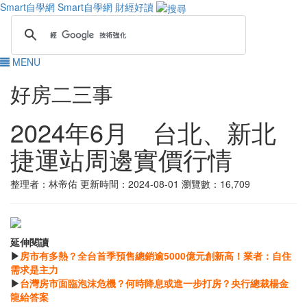
Smart自學網
Smart自學網 財經好讀
MENU
好房二三事
2024年6月 台北、新北
捷運站周邊實價行情
整理者：林帝佑
更新時間：2024-08-01
瀏覽數：16,709
延伸閱讀
▶
房市有多熱？全台首季預售總銷逾5000億元創新高！業者：自住
需求是主力
▶
台灣房市面臨泡沫危機？何時降息或進一步打房？央行總裁楊金
龍給答案