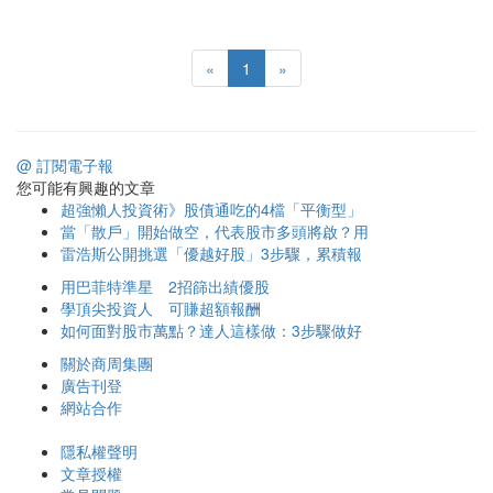
«
1
»
@ 訂閱電子報
您可能有興趣的文章
超強懶人投資術》股債通吃的4檔「平衡型」
當「散戶」開始做空，代表股市多頭將啟？用
雷浩斯公開挑選「優越好股」3步驟，累積報
用巴菲特準星 2招篩出績優股
學頂尖投資人 可賺超額報酬
如何面對股市萬點？達人這樣做：3步驟做好
關於商周集團
廣告刊登
網站合作
隱私權聲明
文章授權