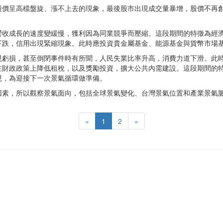
股價呈高檔盤旋、漲不上去的現象，最後股市出現成交量暴增，股價不再
營收成長的速度變緩慢，獲利因為同業競爭而壓縮。這段期間的特徵為經
下跌，信用出現緊縮現象。此時應投資貴金屬基金、能源基金與貨幣市場
現虧損，甚至倒閉事件時有所聞，人民失業比率升高，消費力道下滑。此
在財政政策上降低租稅，以及獎勵投資，擴大公共內需建設。這段期間的
現，為迎接下一次景氣循環做準備。
因素，所以觀察景氣面向，包括全球景氣變化、台灣景氣位置和產業景氣
«
1
2
»