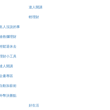
達人開講
輕理財
名人沒說的事
搶救爛理財
輕鬆退休去
理財小工具
達人開講
企畫專區
自動加薪術
外幣決勝點
好生活