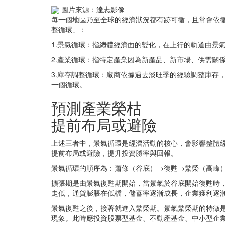
圖片來源：達志影像
每一個地區乃至全球的經濟狀況都有跡可循，且常會依
整循環」：
1.景氣循環：指總體經濟面的變化，在上行的軌道由景
2.產業循環：指特定產業因為新產品、新市場、供需關
3.庫存調整循環：廠商依據過去淡旺季的經驗調整庫存
一個循環。
預測產業榮枯
提前布局或避險
上述三者中，景氣循環是經濟活動的核心，會影響整體
提前布局或避險，提升投資勝率與回報。
景氣循環的順序為：蕭條（谷底）→復甦→繁榮（高峰
擴張期是由景氣復甦期開始，當景氣於谷底開始復甦時，
走低，通貨膨脹在低檔，儲蓄率逐漸成長，企業獲利逐
景氣復甦之後，接著就進入繁榮期。景氣繁榮期的特徵
現象。此時應投資股票型基金、不動產基金、中小型企