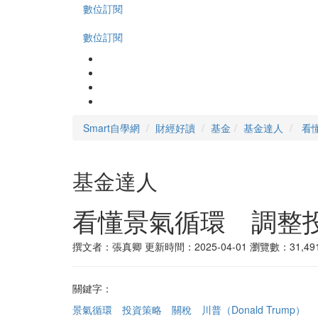
數位訂閱
數位訂閱
Smart自學網
財經好讀
基金
基金達人
看
基金達人
看懂景氣循環 調整
撰文者：張真卿
更新時間：2025-04-01
瀏覽數：31,49
關鍵字：
景氣循環
投資策略
關稅
川普（Donald Trump）