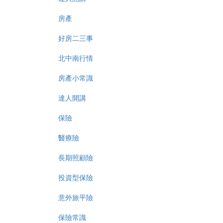
房產
好房二三事
北中南行情
房產小常識
達人開講
保險
醫療險
長期照顧險
投資型保險
意外旅平險
保險常識