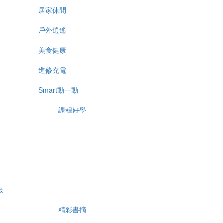
居家休閒
戶外逍遙
美食健康
進修充電
Smart動一動
課程好學
報
精彩書摘