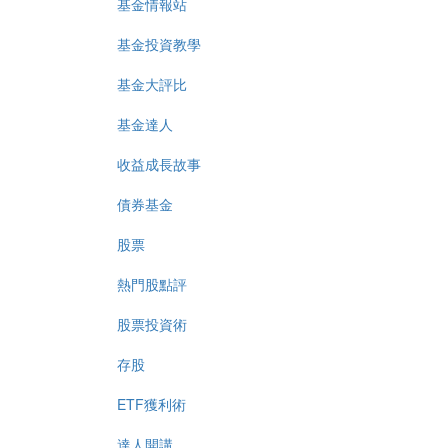
基金情報站
基金投資教學
基金大評比
基金達人
收益成長故事
債券基金
股票
熱門股點評
股票投資術
存股
ETF獲利術
達人開講