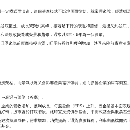
循一定模式而演進，這個演進模式不斷地周而復始。就常理來說，經濟循
氣谷底復甦、成長繁榮到高峰，接著是下行的衰退和蕭條，最後又到谷底，
係和法規改變造成榮景和蕭條，通常以3年～5年為一個循環。
，旺季來臨前廠商積極備貨，旺季時營收和獲利增加，淡季來臨前廠商清庫
經濟榮枯。而景氣狀況又會影響產業需求強弱，進而影響企業的庫存調整
）→衰退→蕭條（谷底）。
企業的營收增加、獲利成長、每股盈餘（EPS）上升。因企業基本面表
漸好轉，股市處於打底階段。此時宜投資債券基金、平衡式基金與股票基
是經濟持續成長，需求增加，消費提高，通貨膨脹持穩，利率由低檔開始
業基金。