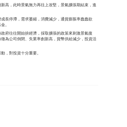
創新高，此時景氣無力再往上攻堅，景氣擴張期結束，進
濟成長停滯，需求萎縮，消費減少，通貨膨脹率蠢蠢欲
基金。
時政府往往開始拚經濟，採取擴張的政策來刺激景氣復
特徵為公司倒閉、失業率創新高，貨幣供給減少，投資活
脈動，對投資十分重要。