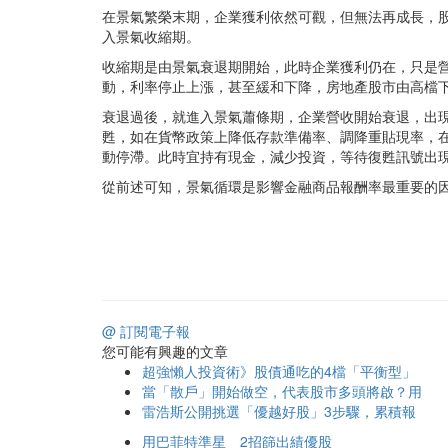
在景氣繁榮末期，企業獲利依然可觀，但無法再成長，
入景氣收縮期。
收縮期是由景氣衰退期開始，此時企業獲利仍在，只是
動，利率停止上漲，甚至緩和下降，房地產股市由高檔
衰退過後，就進入景氣蕭條期，企業營收開始衰退，出
甦，如在貨幣政策上降低存款準備率、調降重貼現率，
動停滯。此時宜持有現金，減少投資，等待復甦訊號出
從前述可知，景氣循環是影響金融商品報酬率最重要的
@ 訂閱電子報
您可能有興趣的文章
超強懶人投資術》股債通吃的4檔「平衡型」
當「散戶」開始做空，代表股市多頭將啟？用
雷浩斯公開挑選「優越好股」3步驟，累積報
用巴菲特準星 2招篩出績優股