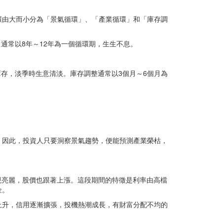
環由大而小分為「景氣循環」、「產業循環」和「庫存調
通常以8年～12年為一個循環期，生生不息。
存，淡季時生意清淡。庫存調整通常以3個月～6個月為
。因此，投資人只要洞察景氣趨勢，便能預測產業榮枯，
現亮麗，股價也跟著上漲。這段期間的特徵是利率由高檔
金。
上升，信用逐漸擴張，投機熱潮成長，有財富分配不均的