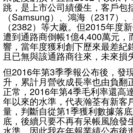
跳，是上市公司績優生，客戶包
（Samsung）、鴻海（2317）
（2382）等大廠。但2015年度
遭到通路商倒帳1億4,400萬元
響，當年度獲利創下歷來最差紀錄，
且已無與該通路商往來，未來損
但2016年第3季季報公布後，
升，累計月營收成長率也由負翻
正常，2016年第4季毛利率還高達3
年以來的水準，代表瀚荃有新客
量，判斷自從第1季獲利數據落
底，後續只要不再有呆帳風險發
水準，因此我在年報業績公布後