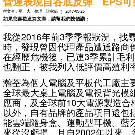
營運表現自谷底反彈 EPS可
撰文者：星 大 整理：許家綸
2017-05-25
如果您喜歡這篇文章，請幫我們按個讚：
我從2016年前3季季報狀況，
時，發現曾因代理產品遭通路商倒
在經歷危機後，已連3季累計毛
也翻正，被我列入低評價高殖利
瀚荃為個人電腦及平板代工廠主
全球最大桌上電腦及電視背光模
應商，及全球前10大電源製造合
以外，自有品牌的產品項目還包
能雲端隨身盒、運動型耳機、藍
來從沒虧損，且自2002年以來，