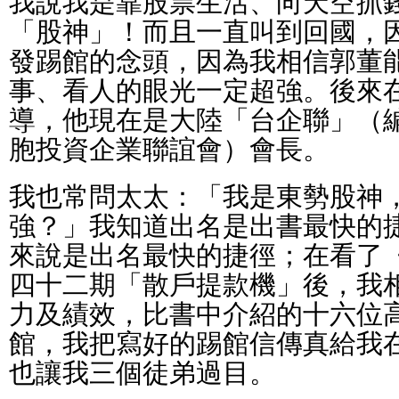
我說我是靠股票生活、向天空抓
「股神」！而且一直叫到回國，
發踢館的念頭，因為我相信郭董
事、看人的眼光一定超強。後來
導，他現在是大陸「台企聯」（
胞投資企業聯誼會）會長。
我也常問太太：「我是東勢股神
強？」我知道出名是出書最快的
來說是出名最快的捷徑；在看了
四十二期「散戶提款機」後，我
力及績效，比書中介紹的十六位
館，我把寫好的踢館信傳真給我
也讓我三個徒弟過目。