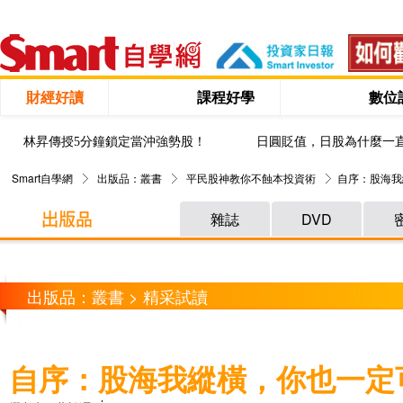
財經好讀
課程好學
數位
林昇傳授5分鐘鎖定當沖強勢股！
日圓貶值，日股為什麼一
Smart自學網
出版品：叢書
平民股神教你不蝕本投資術
自序：股海我
雜誌
DVD
出版品：叢書 > 精采試讀
自序：股海我縱橫，你也一定