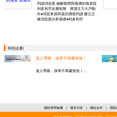
判讀消息面 破解新聞與股價的落差從
利多利空反應矩陣 辨識主力大戶動
向●消息來源與資訊價值判讀 建立正
確消息面分析基礎●利多利空
特別企劃
達人帶路，保單不再霧煞煞！
達人帶路，保單不再霧煞煞！...
關於商周集團
｜
廣告刊登
｜
網站合作
｜
隱私
客戶服務專線：02-2510-8888 傳真：02-2503