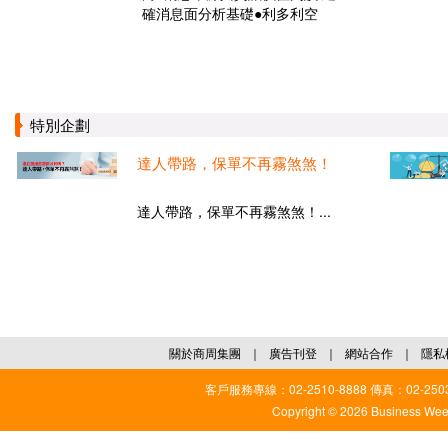
確消息面分析基礎●利多利空
特別企劃
達人帶路，保單不再霧煞煞！
達人帶路，保單不再霧煞煞！...
關於商周集團
｜
廣告刊登
｜
網站合作
｜
隱私
客戶服務專線：02-2510-8888 傳真：02-2503
Copyright © 2026 Business Weekl