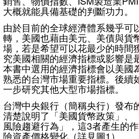
銷售、物價指數、ISM製造業PM
大概就能具備基礎的判斷功力。
由於目前的全球經濟體系幾乎可
轉，美國也藉由美元、美債與貨
場，若是希望可以花最少的時間
究美國相關的經濟指標或影響是
本書中選用的經濟指標會以美國
熟悉的台灣市場重要指標。後續
一步研究其他大型市場指標。
台灣中央銀行（簡稱央行）發布的
清楚說明了「美國貨幣政策」、
風險趨避行為」，這3者產生的
險資產價格變化（詳見圖1）。