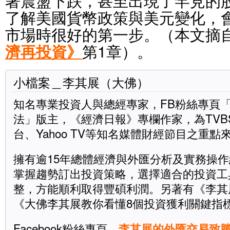
著震盪下跌，甚至出現了罕見的
了解美國貨幣政策與美元變化，
市場時很好的第一步。（本文摘
濟再投資》
第1章）。
小檔案＿李其展（大佛）
知名專業投資人與總經專家，FB粉絲專頁
法」版主，《經濟日報》專欄作家，為TVB
台、Yahoo TV等知名媒體財經節目之重點
擁有逾15年總體經濟與外匯分析及實務操
掌握趨勢訂出投資策略，選擇適合的投資工
整，方能順利取得豐碩利潤。另著有《李其
《大佛李其展教你看懂8個投資獲利關鍵指
Facebook粉絲專頁
李其展的外匯交易致