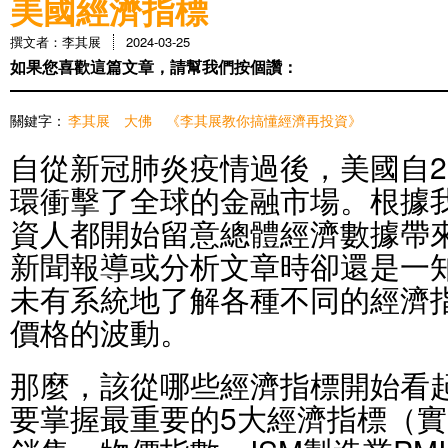
美國經濟指標
撰文者：李其展
2024-03-25
如果您喜歡這篇文章，請幫我們按個讚：
關鍵字：
李其展
大佛
《李其展教你搞懂經濟再投資》
自從新冠肺炎疫情過後，美國自2
環衝擊了全球的金融市場。根據
資人都開始留意總體經濟數據帶
新聞報導或分析文章時卻還是一
未有系統地了解各種不同的經濟
價格的波動。
那麼，該從哪些經濟指標開始看
要掌握最重要的5大經濟指標（實