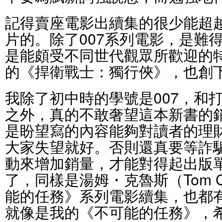
記得賣座電影出續集的很少能超
片的。除了007系列電影，是難
是能頗受不同世代觀眾所歡迎的
的《捍衛戰士：獨行俠》，也創
我除了初中時的學號是007，和
之外，真的不敢奢望這本新書的
是盼望寫的內容能夠對讀者的理
大家失望就好。否則還真要等詐
動來增加銷量，才能對得起出版
了，同樣是湯姆・克魯斯（Tom C
能的任務》系列電影續集，也都
就像是我的《不可能的任務》，