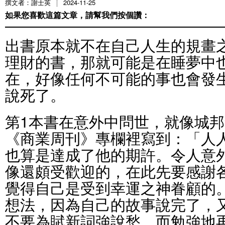
撰文者：謝士英
2024-11-25
如果您喜歡這篇文章，請幫我們按個讚：
出書原本就不在自己人生的規畫
理財的書，那就可能是在睡夢中
在，好像任何不可能的事也會發
說死了。
第1本書在意外中問世，就像城
《商業周刊》專欄裡寫到：「人
也算是達成了他的期許。令人意
像還頗受歡迎的，在此先要感謝
覺得自己是受到幸運之神眷顧的
想法，因為自己的故事說完了，
不要為賦新詞強說愁，而勉強地