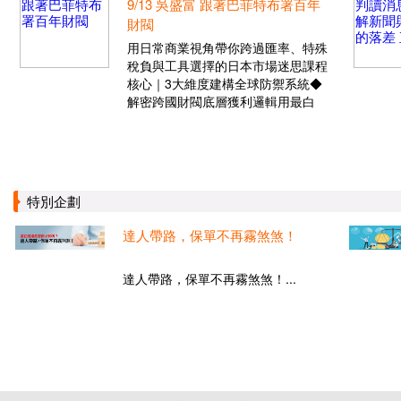
9/13 吳盛富 跟著巴菲特布署百年
財閥
用日常商業視角帶你跨過匯率、特殊
稅負與工具選擇的日本市場迷思課程
核心｜3大維度建構全球防禦系統◆
解密跨國財閥底層獲利邏輯用最白
特別企劃
達人帶路，保單不再霧煞煞！
達人帶路，保單不再霧煞煞！...