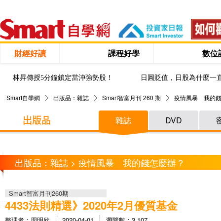
財經好讀
課程好學
數位
林昇傳授5分鐘鎖定當沖強勢股！
日圓貶值，日股為什麼一
Smart自學網
出版品：雜誌
Smart智富月刊 260 期
疫情風暴 我的
雜誌
DVD
出版品：雜誌 > 疫情風暴 我的錢怎麼辦？
Smart智富月刊260期
4433法則精選》2020年2月優質基金
整理者：周明欣
2020-04-01
瀏覽數：3,107