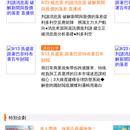
8/23 楊忠憲 判讀消息面 破解新聞
與股價的落差 直播班
判讀消息面 破解新聞與股價的落差從
利多利空反應矩陣 辨識主力大戶動
向●消息來源與資訊價值判讀 建立正
確消息面分析基礎●利多利空
課程好學
9/13 吳盛富 跟著巴菲特布署百年
財閥
用日常商業視角帶你跨過匯率、特殊
稅負與工具選擇的日本市場迷思課程
核心｜3大維度建構全球防禦系統◆
解密跨國財閥底層獲利邏輯用最白
特別企劃
達人帶路，保單不再霧煞煞！