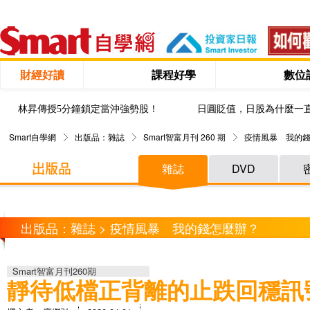
財經好讀
課程好學
數位
林昇傳授5分鐘鎖定當沖強勢股！
日圓貶值，日股為什麼一
Smart自學網
出版品：雜誌
Smart智富月刊 260 期
疫情風暴 我的
雜誌
DVD
出版品：雜誌 > 疫情風暴 我的錢怎麼辦？
Smart智富月刊260期
靜待低檔正背離的止跌回穩訊