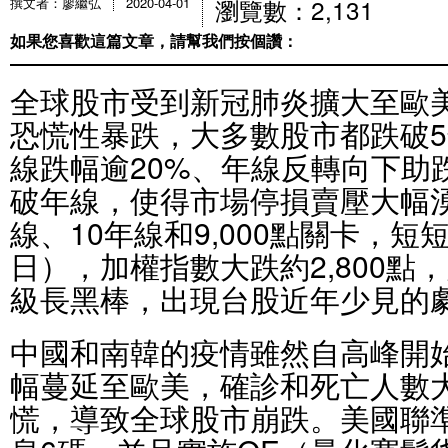
瀏覽數：2,131
撰文者：廖繼弘
2020-04-01
如果您喜歡這篇文章，請幫我們按個讚：
全球股市受到新冠肺炎擴大至歐
恐慌性暴跌，大多數股市都跌破5
線跌幅逾20%、年線反轉向下助
破年線，使得市場停損賣壓大幅
線、10年線和9,000點關卡，短短
日），加權指數大跌約2,800點
級長黑棒，出現台股近年少見的
中國和南韓的疫情雖然自高峰開
幅蔓延至歐美，確診和死亡人數
慌，導致全球股市崩跌。美國聯準