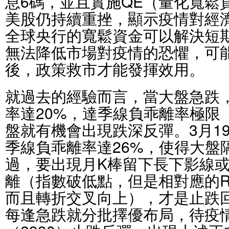
息6碼，並且實施QE（量化寬鬆
美股仍持續重挫，顯示疫情對經濟
全球央行的寬鬆資金可以解決短
無法降低市場對疫情的恐懼，可
後，政策救市才能發揮效用。
就過去的經驗而言，當大盤急跌
率達20%，達季線負乖離率極限
盤就有機會出現跌深反彈。3月19
季線負乖離率達26%，使得大盤
過，要出現月K棒留下長下影線
離（指數破低點，但是相對應的R
而且轉折交叉向上），才是止跌
每逢急跌就分批擇優布局，待疫