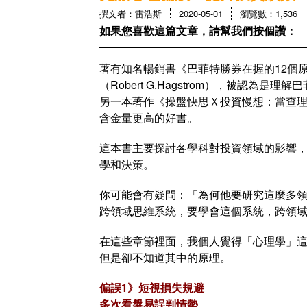
撰文者：雷浩斯
2020-05-01
瀏覽數：1,536
如果您喜歡這篇文章，請幫我們按個讚：
著有知名暢銷書《巴菲特勝券在握的12個原則》（T
（Robert G.Hagstrom），被認為是理
另一本著作《操盤快思Ｘ投資慢想：當查理．蒙格遇見達
含金量更高的好書。
這本書主要探討各學科對投資領域的影響
學和決策。
你可能會有疑問：「為何他要研究這麼多領域？」
跨領域思維系統，要學會這個系統，跨領
在這些章節裡面，我個人覺得「心理學」
但是卻不知道其中的原理。
偏誤1》短視損失規避
多次看盤易誤判情勢