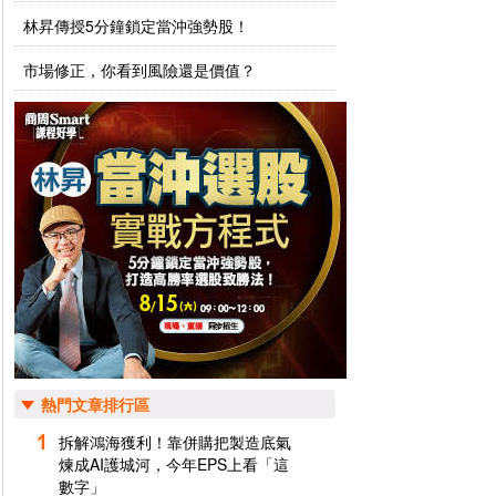
林昇傳授5分鐘鎖定當沖強勢股！
市場修正，你看到風險還是價值？
熱門文章排行區
拆解鴻海獲利！靠併購把製造底氣
煉成AI護城河，今年EPS上看「這
數字」