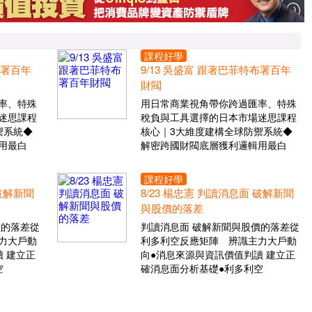
課程好學
布署百年
9/13 吳盛富 跟著巴菲特布署百年
財閥
率、特殊
用日常商業視角帶你跨過匯率、特殊
迷思課程
稅負與工具選擇的日本市場迷思課程
禦系統◆
核心｜3大維度建構全球防禦系統◆
用最白
解密跨國財閥底層獲利邏輯用最白
課程好學
 破解新聞
8/23 楊忠憲 判讀消息面 破解新聞
與股價的落差
價的落差從
判讀消息面 破解新聞與股價的落差從
力大戶動
利多利空反應矩陣 辨識主力大戶動
 建立正
向●消息來源與資訊價值判讀 建立正
空
確消息面分析基礎●利多利空