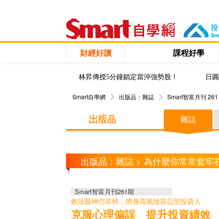
財經好讀
課程好學
林昇傳授5分鐘鎖定當沖強勢股！
日圓
Smart自學網
出版品：雜誌
Smart智富月刊 261
雜誌
出版品：雜誌 > 為什麼你常常套牢
Smart智富月刊261期
效法股神巴菲特，躋身高風險容忍型投資人
克服心理偏誤 提升投資績效