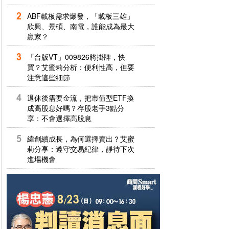
ABF載板需求爆發，「載板三雄」
欣興、景碩、南電，誰能成為最大
贏家？
「台版VT」009826將掛牌，快
買？艾蜜莉分析：便利性高，但要
注意這些細節
退休後需要金流，把市值型ETF換
成高股息好嗎？存股老手3點分
享：不會選擇高股息
緯創續成長，為何選擇賣出？艾蜜
莉分享：遵守交易紀律，靜待下次
進場機會