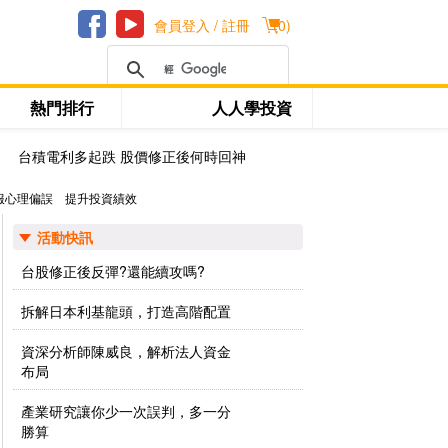
會員登入 / 註冊
(
0
)
熱門排行
人人學投資
台積電利多起跌 股價修正後何時回神
服心理偏誤 提升投資績效
活動快訊
台股修正後反彈?還能續攻嗎?
拆解日本利基龍頭，打造高階配置
資深分析師陳威良，解析法人資金
布局
產業研究讓你少一次誤判，多一分
勝算