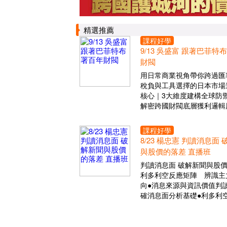
精選推薦
課程好學
9/13 吳盛富 跟著巴菲特
財閥
用日常商業視角帶你跨過匯
稅負與工具選擇的日本市場
核心｜3大維度建構全球防
解密跨國財閥底層獲利邏輯
課程好學
8/23 楊忠憲 判讀消息面
與股價的落差 直播班
判讀消息面 破解新聞與股
利多利空反應矩陣 辨識主
向●消息來源與資訊價值判讀
確消息面分析基礎●利多利