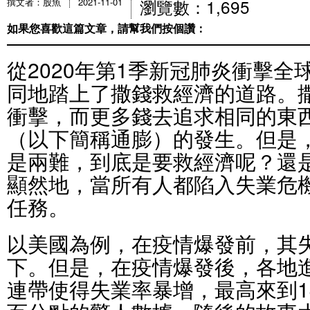
瀏覽數：1,695
撰文者：股魚
2021-11-01
如果您喜歡這篇文章，請幫我們按個讚：
從2020年第1季新冠肺炎衝擊
同地踏上了撒錢救經濟的道路。
衝擊，而更多錢去追求相同的東
（以下簡稱通膨）的發生。但是
是兩難，到底是要救經濟呢？還
顯然地，當所有人都陷入失業危
任務。
以美國為例，在疫情爆發前，其
下。但是，在疫情爆發後，各地
連帶使得失業率暴增，最高來到14