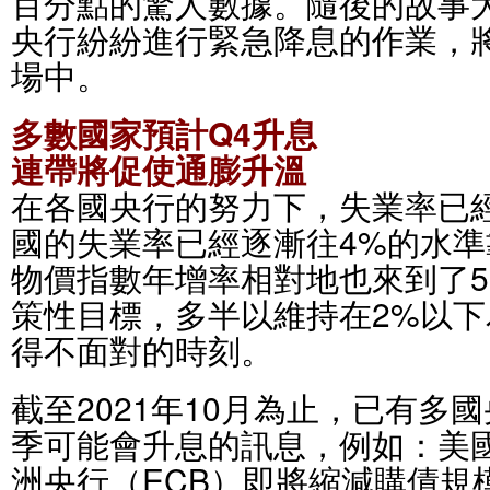
百分點的驚人數據。隨後的故事
央行紛紛進行緊急降息的作業，
場中。
多數國家預計Q4升息
連帶將促使通膨升溫
在各國央行的努力下，失業率已
國的失業率已經逐漸往4%的水
物價指數年增率相對地也來到了5
策性目標，多半以維持在2%以
得不面對的時刻。
截至2021年10月為止，已有多國
季可能會升息的訊息，例如：美國
洲央行（ECB）即將縮減購債規