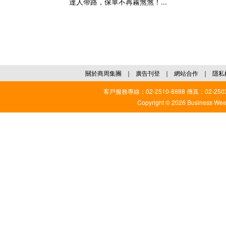
達人帶路，保單不再霧煞煞！...
關於商周集團
｜
廣告刊登
｜
網站合作
｜
隱私
客戶服務專線：02-2510-8888 傳真：02-2503
Copyright © 2026 Business Weekl