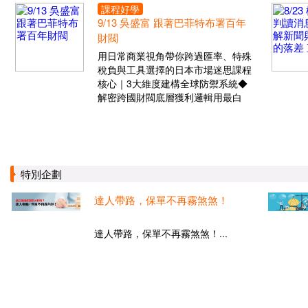
課程好學
9/13 吳盛富 跟著巴菲特布署百年
財閥
用日常商業視角帶你跨過匯率、特殊
稅負與工具選擇的日本市場迷思課程
核心｜3大維度建構全球防禦系統◆
解密跨國財閥底層獲利邏輯用最白
特別企劃
達人帶路，保單不再霧煞煞！
達人帶路，保單不再霧煞煞！...