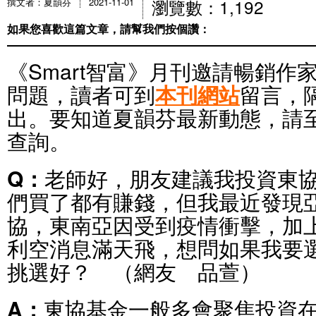
瀏覽數：1,192
撰文者：夏韻芬
2021-11-01
如果您喜歡這篇文章，請幫我們按個讚：
《Smart智富》月刊邀請暢銷作
問題，讀者可到
本刊網站
留言，
出。要知道夏韻芬最新動態，請
查詢。
Q：
老師好，朋友建議我投資東
們買了都有賺錢，但我最近發現
協，東南亞因受到疫情衝擊，加
利空消息滿天飛，想問如果我要
挑選好？ （網友 品萱）
A：
東協基金一般多會聚焦投資