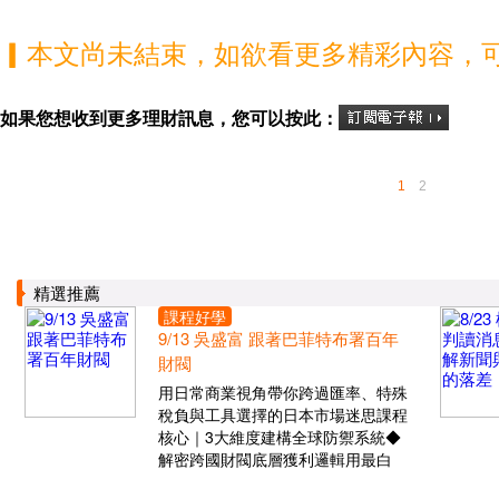
▎本文尚未結束，如欲看更多精彩內容，
如果您想收到更多理財訊息，您可以按此：
1
2
精選推薦
課程好學
9/13 吳盛富 跟著巴菲特布署百年
財閥
用日常商業視角帶你跨過匯率、特殊
稅負與工具選擇的日本市場迷思課程
核心｜3大維度建構全球防禦系統◆
解密跨國財閥底層獲利邏輯用最白