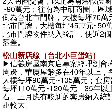
2大商圈交會，以北為南港軟體園
~90萬元；往南為中研商圈，區
側為台北市門牌，大樓每坪70萬
北市門牌，大樓每坪45萬元~5
北市門牌物件納入統計，使近2
落差。
松山新店線（台北小巨蛋站）
▶信義房屋南京店專案經理劉會
周邊，華廈屋齡多在40年以上，每
大樓每坪90萬元~105萬元；套
每坪110萬元~120萬元、35年
右。上月應有較新的套房納入統
距較大。