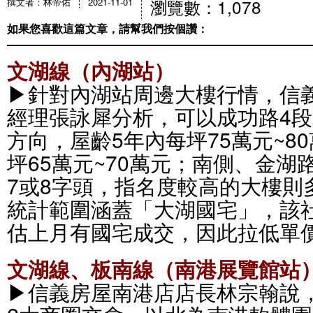
瀏覽數：1,078
撰文者：林帝佑
2021-11-01
如果您喜歡這篇文章，請幫我們按個讚：
文湖線（內湖站）
▶針對內湖站周邊大樓行情，信
經理張詠犀分析，可以成功路4
方向，屋齡5年內每坪75萬元~8
坪65萬元~70萬元；南側、金
7或8字頭，指名度較高的大樓則
統計範圍涵蓋「大湖國宅」，該社
估上月有國宅成交，因此拉低單
文湖線、板南線（南港展覽館站
▶信義房屋南港店店長林宗翰說