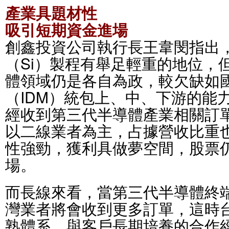
產業具題材性
吸引短期資金進場
創鑫投資公司執行長王韋閔指出
（Si）製程有舉足輕重的地位，
體領域仍是各自為政，較欠缺如
（IDM）統包上、中、下游的能
經收到第三代半導體產業相關訂
以二線業者為主，占據營收比重
性強勁，獲利具做夢空間，股票
場。
而長線來看，當第三代半導體終
灣業者將會收到更多訂單，這時
熟體系、與客戶長期培養的合作