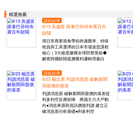
精選推薦
課程好學
9/13 吳盛富 跟著巴菲特布署百年
財閥
用日常商業視角帶你跨過匯率、特殊
稅負與工具選擇的日本市場迷思課程
核心｜3大維度建構全球防禦系統◆
解密跨國財閥底層獲利邏輯用最白
課程好學
8/23 楊忠憲 判讀消息面 破解新聞
與股價的落差
判讀消息面 破解新聞與股價的落差從
利多利空反應矩陣 辨識主力大戶動
向●消息來源與資訊價值判讀 建立正
確消息面分析基礎●利多利空