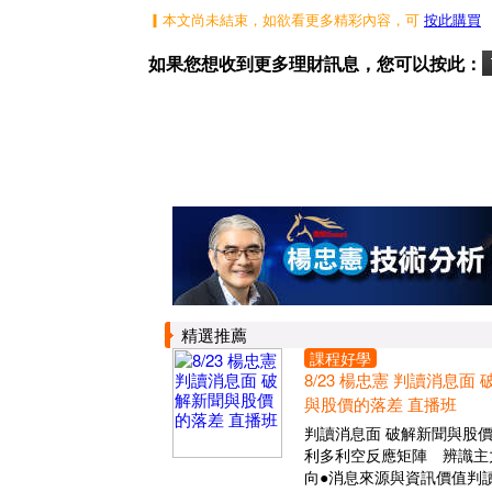
▎本文尚未結束，如欲看更多精彩內容，可
按此購買
如果您想收到更多理財訊息，您可以按此：
精選推薦
課程好學
8/23 楊忠憲 判讀消息面
與股價的落差 直播班
判讀消息面 破解新聞與股
利多利空反應矩陣 辨識主
向●消息來源與資訊價值判讀