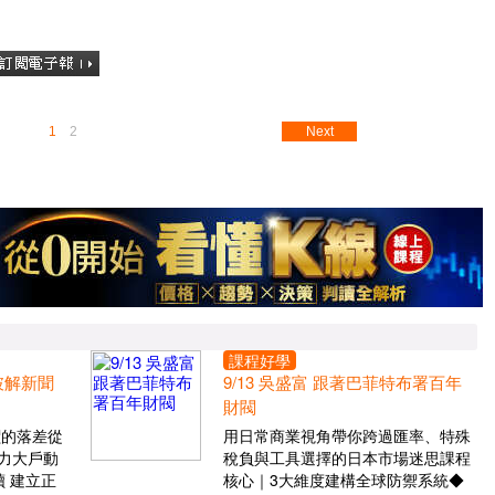
1
2
Next
課程好學
 破解新聞
9/13 吳盛富 跟著巴菲特布署百年
財閥
價的落差從
用日常商業視角帶你跨過匯率、特殊
力大戶動
稅負與工具選擇的日本市場迷思課程
 建立正
核心｜3大維度建構全球防禦系統◆