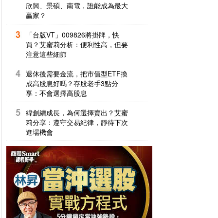
欣興、景碩、南電，誰能成為最大
贏家？
「台版VT」009826將掛牌，快
買？艾蜜莉分析：便利性高，但要
注意這些細節
退休後需要金流，把市值型ETF換
成高股息好嗎？存股老手3點分
享：不會選擇高股息
緯創續成長，為何選擇賣出？艾蜜
莉分享：遵守交易紀律，靜待下次
進場機會