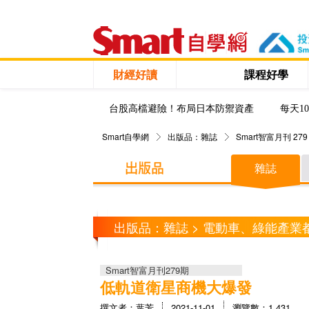
財經好讀
課程好學
台股高檔避險！布局日本防禦資產
每天1
Smart自學網
出版品：雜誌
Smart智富月刊 279
雜誌
出版品：雜誌 > 電動車、綠能產
Smart智富月刊279期
低軌道衛星商機大爆發
撰文者：葉芳
2021-11-01
瀏覽數：1,431