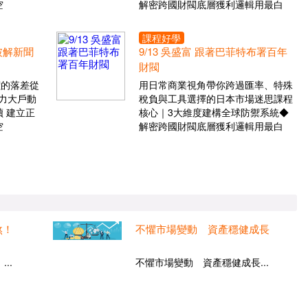
空
解密跨國財閥底層獲利邏輯用最白
課程好學
 破解新聞
9/13 吳盛富 跟著巴菲特布署百年
財閥
價的落差從
用日常商業視角帶你跨過匯率、特殊
力大戶動
稅負與工具選擇的日本市場迷思課程
 建立正
核心｜3大維度建構全球防禦系統◆
空
解密跨國財閥底層獲利邏輯用最白
煞！
不懼市場變動 資產穩健成長
..
不懼市場變動 資產穩健成長...