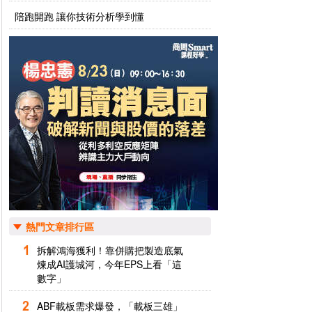
陪跑開跑 讓你技術分析學到懂
熱門文章排行區
拆解鴻海獲利！靠併購把製造底氣
煉成AI護城河，今年EPS上看「這
數字」
ABF載板需求爆發，「載板三雄」