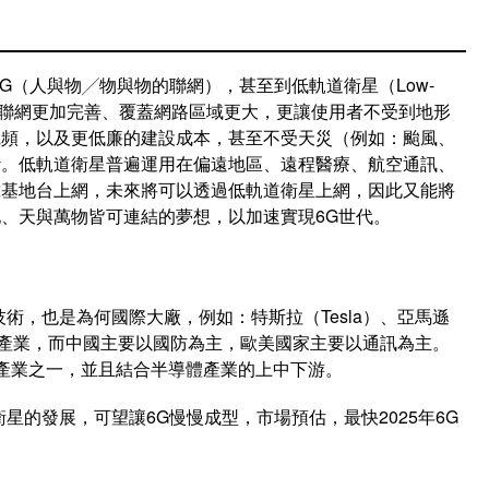
G（人與物╱物與物的聯網），甚至到低軌道衛星（Low-
不只讓物聯網更加完善、覆蓋網路區域更大，更讓使用者不受到地形
寬頻，以及更低廉的建設成本，甚至不受天災（例如：颱風、
斷。低軌道衛星普遍運用在偏遠地區、遠程醫療、航空通訊、
靠基地台上網，未來將可以透過低軌道衛星上網，因此又能將
、天與萬物皆可連結的夢想，以加速實現6G世代。
術，也是為何國際大廠，例如：特斯拉（Tesla）、亞馬遜
入該產業，而中國主要以國防為主，歐美國家主要以通訊為主。
產業之一，並且結合半導體產業的上中下游。
星的發展，可望讓6G慢慢成型，市場預估，最快2025年6G