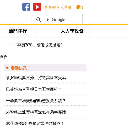
會員登入 / 註冊
(
0
)
熱門排行
人人學投資
一季衝30%，績優股怎麼選?
爆發
活動快訊
掌握籌碼與當沖，打造高勝率交易
巴菲特為何重押日本五大商社？
一套隨市場變動的動態投資系統？
外資終止連賣轉買逢低布局半導體
林昇傳授5分鐘鎖定當沖強勢股！