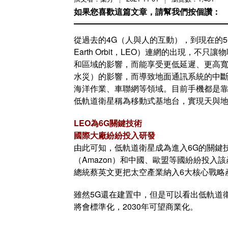
如果您喜歡這篇文章，請幫我們按個讚：
從過去的4G（人與人的互動），到現在的5
Earth Orbit，LEO）連網的出現，
和區域的影響，而能享受更低延遲、更高
水災）的影響，而導致地面通訊系統的中
海洋作業、車聯網等領域。目前手機都是
低軌道衛星稱為移動式基地台，實現天與地
LEO為6G關鍵技術
國際大廠紛紛投入研發
由此可知，低軌道衛星成為進入6G的關鍵技
（Amazon）和中國、歐盟等國紛紛投
總統蔡英文更把太空產業納入6大核心戰略
雖然5G還在建置中，但是可以看出低軌道衛
將會標準化，2030年可望商業化。