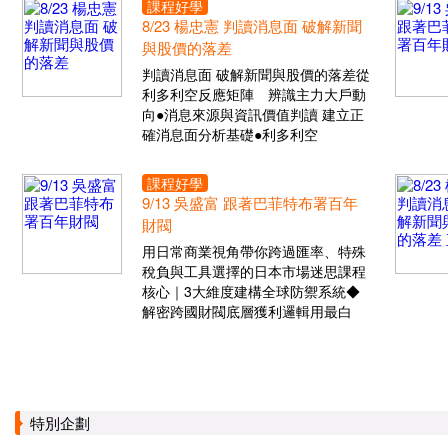
課程好學
8/23 楊忠憲 判讀消息面 破解新聞
與股價的落差
判讀消息面 破解新聞與股價的落差從
利多利空反應矩陣 辨識主力大戶動
向●消息來源與資訊價值判讀 建立正
確消息面分析基礎●利多利空
課程好學
9/13 吳盛富 跟著巴菲特布署百年
財閥
用日常商業視角帶你跨過匯率、特殊
稅負與工具選擇的日本市場迷思課程
核心｜3大維度建構全球防禦系統◆
解密跨國財閥底層獲利邏輯用最白
特別企劃