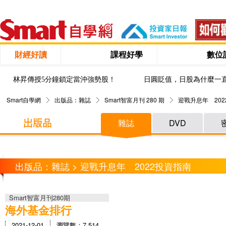
財經好讀
課程好學
數位
林昇傳授5分鐘鎖定當沖強勢股！
日圓貶值，日股為什麼一
Smart自學網
出版品：雜誌
Smart智富月刊 280 期
迎戰升息年 20
雜誌
DVD
出版品：雜誌 > 迎戰升息年 2022投資指南
Smart智富月刊280期
海外基金排行
2021-12-01
瀏覽數：7,514