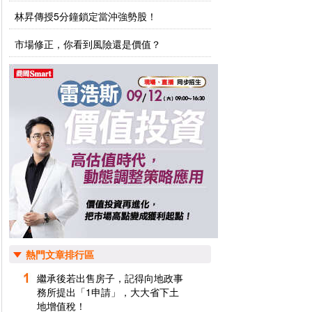
林昇傳授5分鐘鎖定當沖強勢股！
市場修正，你看到風險還是價值？
熱門文章排行區
繼承後若出售房子，記得向地政事
務所提出「1申請」，大大省下土
地增值稅！