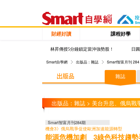
財經好讀
課程好學
林昇傳授5分鐘鎖定當沖強勢股！
日圓
Smart自學網
出版品：雜誌
Smart智富月刊 284
雜誌
出版品：雜誌 > 美台升息、俄烏
Smart智富月刊284期
機會3》俄烏戰爭促使歐洲加速能源轉型
能源危機加劇 3綠色科技趨勢