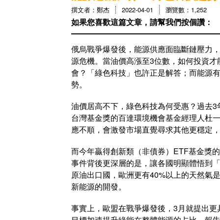
撰文者：鄭杰
2022-04-01
瀏覽數：1,252
如果您喜歡這篇文章，請幫我們按個讚：
俄烏戰爭爆發後，能源供應面臨斷鏈壓力
源危機。當油價高漲至3位數，如何投資才
會？「綠色科技」也許正是解答；而能源有
勢。
油價居高不下，綠色科技為何受惠？過去3年締
台灣基金獎的百達環境機會基金經理人杜
應不順，會激發市場直覺尋求其他更穩定
而今年贏得創新類（非債券）ETF基金獎
事件背後更深層的是，讓各國明顯體悟到「
原油出口國，歐洲更有40%以上的天然氣
新能源的開發。
事實上，歐盟在戰爭爆發後，3月就提出更
目標加速提升綠能在整體能源的占比，報