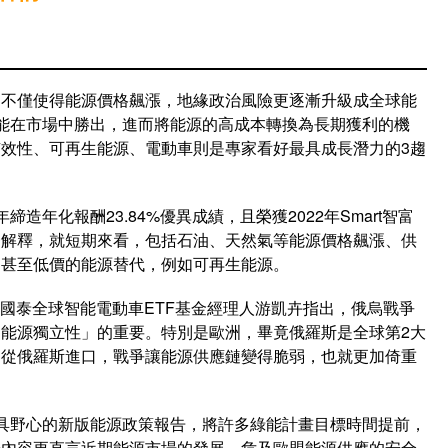
，不僅使得能源價格飆漲，地緣政治風險更逐漸升級成全球能
能在市場中勝出，進而將能源的高成本轉換為長期獲利的機
效性、可再生能源、電動車則是專家看好最具成長潛力的3趨
造年化報酬23.84%優異成績，且榮獲2022年Smart智富
一解釋，就短期來看，包括石油、天然氣等能源價格飆漲、供
，甚至低價的能源替代，例如可再生能源。
的國泰全球智能電動車ETF基金經理人游凱卉指出，俄烏戰爭
能源獨立性」的重要。特別是歐洲，畢竟俄羅斯是全球第2大
是從俄羅斯進口，戰爭讓能源供應鏈變得脆弱，也就更加倚重
具野心的新版能源政策報告，將許多綠能計畫目標時間提前，
告內容更直言近期能源市場的發展，危及歐盟能源供應的安全