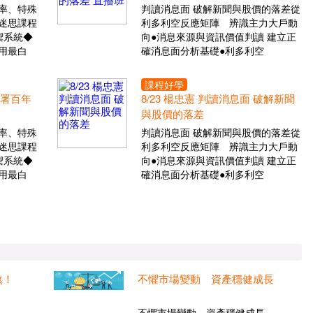
率、特殊
判讀消息面 破解新聞與股價的落差從
迷思課程
利多利空反應矩陣 辨識主力大戶動
禦系統◆
向●消息來源與資訊價值判讀 建立正
用最白
確消息面分析基礎●利多利空
課程好學
布署百年
8/23 楊忠憲 判讀消息面 破解新聞
與股價的落差
率、特殊
判讀消息面 破解新聞與股價的落差從
迷思課程
利多利空反應矩陣 辨識主力大戶動
禦系統◆
向●消息來源與資訊價值判讀 建立正
用最白
確消息面分析基礎●利多利空
煞！
不懼市場變動 資產穩健成長
..
不懼市場變動 資產穩健成長...