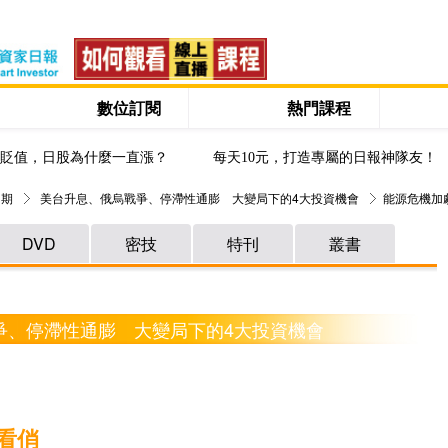
數位訂閱
熱門課程
貶值，日股為什麼一直漲？
每天10元，打造專屬的日報神隊友！
 期
美台升息、俄烏戰爭、停滯性通膨 大變局下的4大投資機會
能源危機加
DVD
密技
特刊
叢書
戰爭、停滯性通膨 大變局下的4大投資機會
看俏