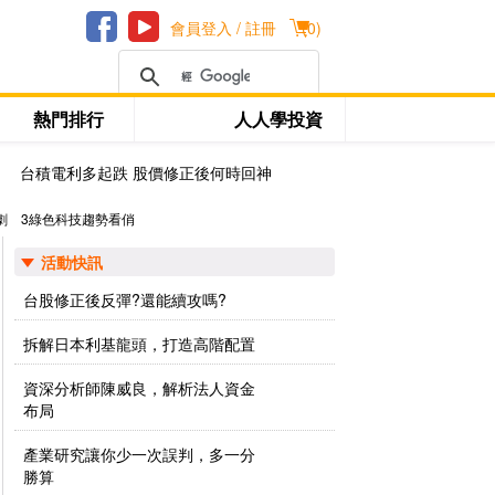
會員登入 / 註冊
(
0
)
熱門排行
人人學投資
台積電利多起跌 股價修正後何時回神
劇 3綠色科技趨勢看俏
活動快訊
台股修正後反彈?還能續攻嗎?
拆解日本利基龍頭，打造高階配置
資深分析師陳威良，解析法人資金
布局
產業研究讓你少一次誤判，多一分
勝算