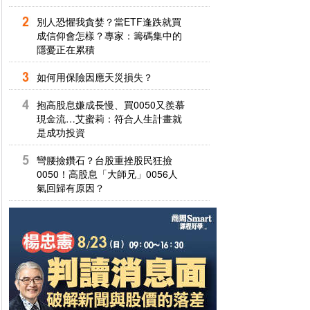
別人恐懼我貪婪？當ETF逢跌就買
成信仰會怎樣？專家：籌碼集中的
隱憂正在累積
如何用保險因應天災損失？
抱高股息嫌成長慢、買0050又羨慕
現金流…艾蜜莉：符合人生計畫就
是成功投資
彎腰撿鑽石？台股重挫股民狂撿
0050！高股息「大師兄」0056人
氣回歸有原因？