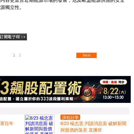
能源獨立性。
1
2
Next
課程好學
布署百年
8/23 楊忠憲 判讀消息面 破解新聞
與股價的落差 直播班