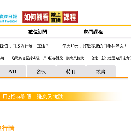
數位訂閱
熱門課程
貶值，日股為什麼一直漲？
每天10元，打造專屬的日報神隊友！
 期
迎戰資金緊縮考驗 用3招存對股 賺息又抗跌
台北、新北捷運站周邊實
DVD
密技
特刊
叢書
 用3招存對股 賺息又抗跌
錄行情