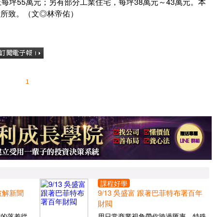
每坪55萬元；另有部分工業住宅，每坪38萬元～43萬元。本
計所致。（文◎林帝佑）
1
課程好學
 破解新聞
9/13 吳盛富 跟著巴菲特布署百年
財閥
價的落差從
用日常商業視角帶你跨過匯率、特殊