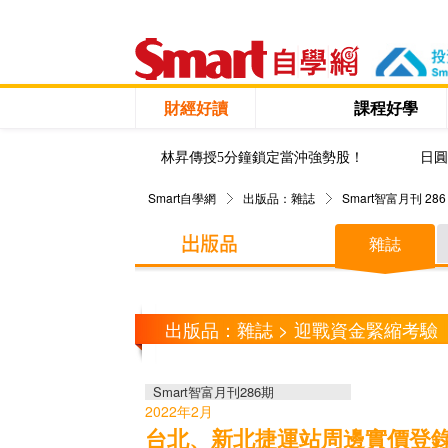
財經好讀
課程好學
林昇傳授5分鐘鎖定當沖強勢股！
日圓
Smart自學網
出版品：雜誌
Smart智富月刊 286
雜誌
出版品：雜誌 > 迎戰資金緊縮考驗
Smart智富月刊286期
2022年2月
台北、新北捷運站周邊實價登