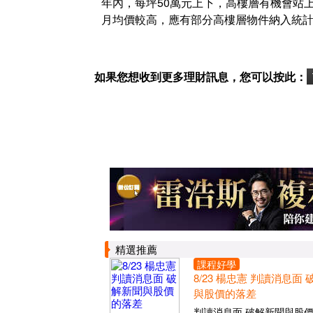
年內，每坪50萬元上下，高樓層有機會站上
月均價較高，應有部分高樓層物件納入統
如果您想收到更多理財訊息，您可以按此：
精選推薦
課程好學
8/23 楊忠憲 判讀消息面
與股價的落差
判讀消息面 破解新聞與股