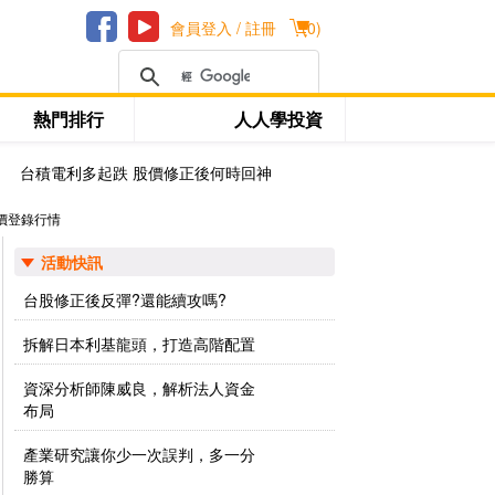
會員登入 / 註冊
(
0
)
熱門排行
人人學投資
台積電利多起跌 股價修正後何時回神
價登錄行情
活動快訊
台股修正後反彈?還能續攻嗎?
拆解日本利基龍頭，打造高階配置
資深分析師陳威良，解析法人資金
布局
產業研究讓你少一次誤判，多一分
勝算