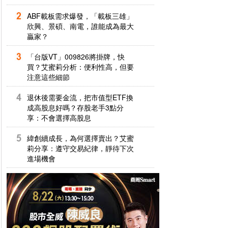
ABF載板需求爆發，「載板三雄」
欣興、景碩、南電，誰能成為最大
贏家？
「台版VT」009826將掛牌，快
買？艾蜜莉分析：便利性高，但要
注意這些細節
退休後需要金流，把市值型ETF換
成高股息好嗎？存股老手3點分
享：不會選擇高股息
緯創續成長，為何選擇賣出？艾蜜
莉分享：遵守交易紀律，靜待下次
進場機會