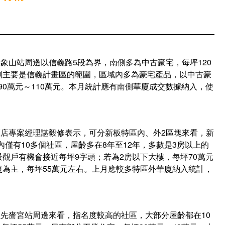
象山站周邊以信義路5段為界，南側多為中古豪宅，每坪120
北側主要是信義計畫區的範圍，區域內多為豪宅產品，以中古豪
90萬元～110萬元。本月統計應有南側華廈成交數據納入，使
店專案經理諶毅修表示，可分新板特區內、外2區塊來看，新
僅有10多個社區，屋齡多在8年至12年，多數是3房以上的
景觀戶有機會接近每坪9字頭；若為2房以下大樓，每坪70萬元
廈為主，每坪55萬元左右。上月應較多特區外華廈納入統計，
先嗇宮站周邊來看，指名度較高的社區，大部分屋齡都在10