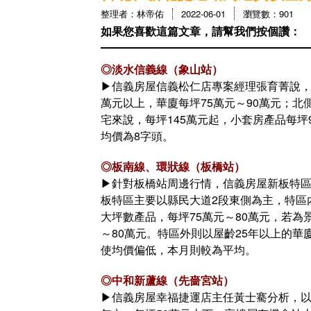
整理者：林帝佑
2022-06-01
瀏覽數：901
如果您喜歡這篇文章，請幫我們按個讚：
◎淡水信義線（象山站）
▶信義房屋信義松仁店專案經理張育菁說，
萬元以上，華廈每坪75萬元～90萬元；
宅來說，每坪145萬元起，小套房產品每坪
均價為8字頭。
◎板南線、環狀線（板橋站）
▶針對板橋站周邊行情，信義房屋新板特區
板特區主要以縣民大道2段東側為主，特區內
大坪數產品，每坪75萬元～80萬元，若為
～80萬元。特區外則以屋齡25年以上的華
使均價偏低，本月則較為平均。
◎中和新蘆線（先嗇宮站）
▶信義房屋幸福捷運店主任黃士騫分析，以