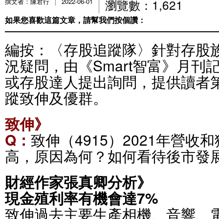
瀏覽數：1,621
撰文者：陳君行
2022-06-01
如果您喜歡這篇文章，請幫我們按個讚：
編按：〈存股追蹤隊〉針對存股
況疑問，由《Smart智富》月刊
或存股達人提出詢問，提供讀者
蹤致伸及優群。
致伸》
Q：
致伸（4915）2021年營
高，原因為何？如何看待後市發
財經作家張真卿分析》
現金殖利率有機會達7%
致伸過去主要生產相機、音響、