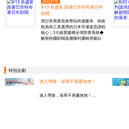
課程好學
9/13 吳盛富 跟著巴菲特布署百年
財閥
用日常商業視角帶你跨過匯率、特殊
稅負與工具選擇的日本市場迷思課程
核心｜3大維度建構全球防禦系統◆
解密跨國財閥底層獲利邏輯用最白
特別企劃
達人帶路，保單不再霧煞煞！
達人帶路，保單不再霧煞煞！...