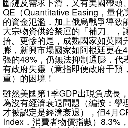
斷鏈及需求下滑，又有美國帶頭
QE（Quantitative Easin
的資金氾濫，加上俄烏戰爭導致
大宗物資供給禁運的「補刀」，
拾。更慘的是，成熟國家如英國
膨，新興市場國家如阿根廷更在4
張的48%，仍無法抑制通膨，代
有政府失靈（意指即便政府干預
重）的困境！
雖然美國第1季GDP出現負成長，
為沒有經濟衰退問題（編按：學
才被認定是經濟衰退），但4月CPI（C
Index，消費者物價指數）8.3