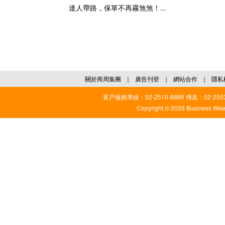
達人帶路，保單不再霧煞煞！...
關於商周集團
｜
廣告刊登
｜
網站合作
｜
隱私
客戶服務專線：02-2510-8888 傳真：02-2503
Copyright © 2026 Business Weekl