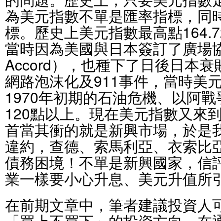
為美元指數不單是匯率指標，同
標。歷史上美元指數最高點164.7
當時因為美國與日本簽訂了廣場協議
Accord），也種下了日後日本衰
網路泡沫化及911事件，當時美元
1970年初期的石油危機、以阿
120點以上。現在美元指數又來到
首當其衝的就是新興市場，於是
違約，查德、索馬利亞、衣索比
債務困境！不單是新興國家，信
業一樣要小心升息、美元升值所
在前期文章中，筆者建議投資人
「買上不買下」的投資方向，在