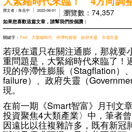
大緊縮時代來臨！ 4方向調
瀏覽數：74,357
撰文者：朱岳中
2022-06-01
如果您喜歡這篇文章，請幫我們按個讚：
關鍵字：
Fed
大緊縮時代
停滯性膨脹
政府失靈
市場失靈
若現在還只在關注通膨，那就要
重問題是，大緊縮時代來臨了！
現的停滯性膨脹（Stagflation）
failure）、政府失靈（Governme
現。
在前一期《Smart智富》月刊
投資聚焦4大類產業〉中，筆者
因遠比以往複雜許多，既有新冠