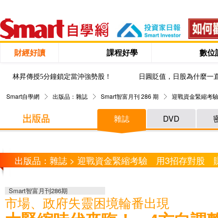
財經好讀
課程好學
數位
林昇傳授5分鐘鎖定當沖強勢股！
日圓貶值，日股為什麼一
Smart自學網
出版品：雜誌
Smart智富月刊 286 期
迎戰資金緊縮考驗
雜誌
DVD
出版品：雜誌 > 迎戰資金緊縮考驗 用3招存對股 
Smart智富月刊286期
市場、政府失靈困境輪番出現