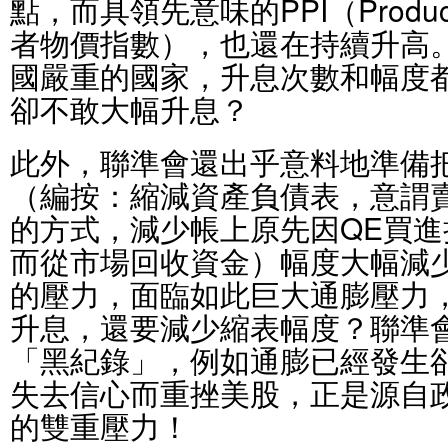
點，而具領先意味的PPI（Producer
者物價指數），也還在持續升高
國嚴重的國家，升息次數和幅度
卻不敢大幅升息？
此外，聯準會還出乎意料地準備
（編按：縮減資產負債表，意謂
的方式，減少帳上原先因QE買
而從市場回收資金）幅度大幅減
的壓力，面臨如此巨大通膨壓力
升息，還要減少縮表幅度？聯準
「黑紀錄」，例如通膨已經發生
失去信心而重挫美股，正是源自
的雙重壓力！