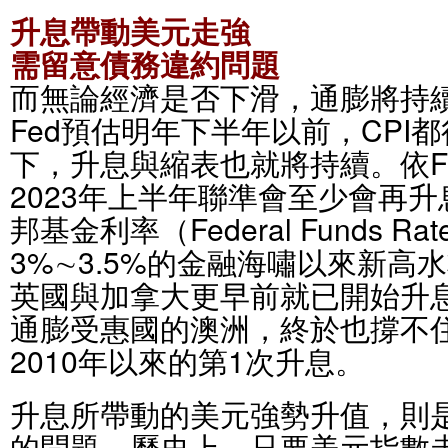
升息帶動美元走強
需留意債務違約問題
而無論經濟是否下滑，通膨將持
Fed預估明年下半年以前，CPI
下，升息與縮表也就將持續。依Fe
2023年上半年聯準會至少會再升
邦基金利率（Federal Funds R
3%∼3.5%的金融海嘯以來新高
英國與加拿大更早前就已開始升
通膨受惠國的澳洲，終於也撐不
2010年以來的第1次升息。
升息所帶動的美元強勢升值，則
的問題。歷史上，只要美元指數